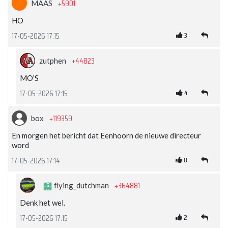
+5901
MAAS
HO
3
17-05-2026 17:15
+44823
zutphen
MO'S
4
17-05-2026 17:15
+119359
box
En morgen het bericht dat Eenhoorn de nieuwe directeur
word
8
17-05-2026 17:14
+364881
flying_dutchman
Denk het wel.
2
17-05-2026 17:15