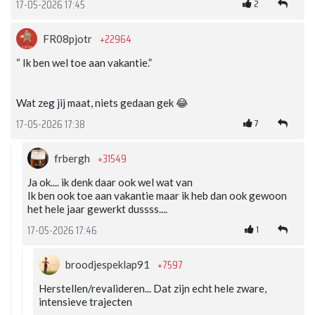
2
17-05-2026 17:45
+22964
FR08pjotr
“ Ik ben wel toe aan vakantie.”
Wat zeg jij maat, niets gedaan gek 😂
7
17-05-2026 17:38
+31549
frbergh
Ja ok.... ik denk daar ook wel wat van
Ik ben ook toe aan vakantie maar ik heb dan ook gewoon
het hele jaar gewerkt dussss....
1
17-05-2026 17:46
+7597
broodjespeklap91
Herstellen/revalideren... Dat zijn echt hele zware,
intensieve trajecten