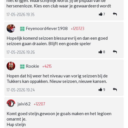
niet krijgen. Waarschijnlijk wordt jij de pispaal van de
hersenenloze. Kies een club waar je gewaardeerd wordt
7
17-05-2026 19:35
+120723
Feyenoord4ever1908
Hopelijk komend seizoen blessurevrij en dan een goed
seizoen gaan draaien. Blijft een goede speler
8
17-05-2026 19:26
+4215
Rookie
Hopen dat hij weer het niveau van vorig seizoen bij de
Tukkers kan oppakken. Nieuw seizoen, nieuwe kansen.
9
17-05-2026 19:24
+12207
jaivi62
Komt goed steijn.gewoon je goals maken en het legioen
omarmt je.
Hup steijn