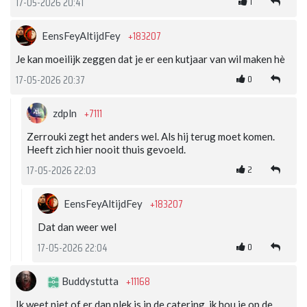
1
17-05-2026 20:41
+183207
EensFeyAltijdFey
Je kan moeilijk zeggen dat je er een kutjaar van wil maken hè
0
17-05-2026 20:37
+7111
zdpln
Zerrouki zegt het anders wel. Als hij terug moet komen.
Heeft zich hier nooit thuis gevoeld.
2
17-05-2026 22:03
+183207
EensFeyAltijdFey
Dat dan weer wel
0
17-05-2026 22:04
+11168
Buddystutta
Ik weet niet of er dan plek is in de catering, ik hou je op de