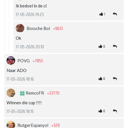
Ik bedoel in de cl
1
17-05-2026 19:23
+9613
Bossche Bol
Ok
0
17-05-2026 20:10
+7855
POVG
Naar ADO
0
17-05-2026 18:16
+33770
RemcoFR
Winnen die cup !!!!
0
17-05-2026 18:15
+329
RutgerEspanyol