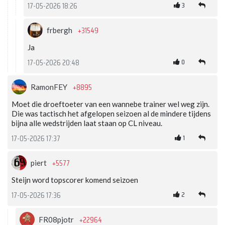
3
17-05-2026 18:26
+31549
frbergh
Ja
0
17-05-2026 20:48
+8895
RamonFEY
Moet die droeftoeter van een wannebe trainer wel weg zijn.
Die was tactisch het afgelopen seizoen al de mindere tijdens
bijna alle wedstrijden laat staan op CL niveau.
1
17-05-2026 17:37
+5577
piert
Steijn word topscorer komend seizoen
2
17-05-2026 17:36
+22964
FR08pjotr