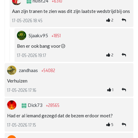
+6310
hulst24
Aan zijn tranen te zien was dit zijn laatste wedstrijd bij ons
2
17-05-2026 18:45
+1851
Sjaak.v95
Ben er ook bang voor😥
2
17-05-2026 19:17
+54082
zandhaas
Verhuizen
1
17-05-2026 17:16
+28565
Dick73
Had er al iemand gezegd dat de bezem erdoor moet?
5
17-05-2026 17:15