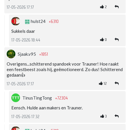
2
17-05-2026 17:17
+6310
hulst24
Sukkels daar
0
17-05-2026 18:44
+1851
Sjaak.v95
Overigens...schitterend spandoek voor Trauner! Hoe raakt
een feestbeest zoals hij, geëmotioneerd. Zo dus! Schitterend
gedaan👍
12
17-05-2026 17:17
+72304
TinusTingTong
Eensch. Hulde aan makers en Trauner.
3
17-05-2026 17:32