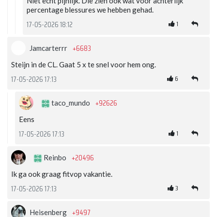
Niet echt pijnlijk. Die zien ook wat voor achterlijk
percentage blessures we hebben gehad.
1
17-05-2026 18:12
+6683
Jamcarterrr
Steijn in de CL. Gaat 5 x te snel voor hem ong.
6
17-05-2026 17:13
+92626
taco_mundo
Eens
1
17-05-2026 17:13
+20496
Reinbo
Ik ga ook graag fitvop vakantie.
3
17-05-2026 17:13
+9497
Heisenberg