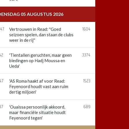
ENSDAG 05 AUGUSTUS 2026
:47
1604
Vertrouwen in Read: ''Goed
seizoen spelen, dan staan de clubs
weer in de rij''
42
3374
'Tientallen geruchten, maar geen
biedingen op Hadj Moussa en
Ueda'
47
1523
'AS Roma haakt af voor Read:
Feyenoord houdt vast aan ruim
dertig miljoen'
37
689
'Ouaissa persoonlijk akkoord,
maar financiële situatie houdt
Feyenoord tegen'