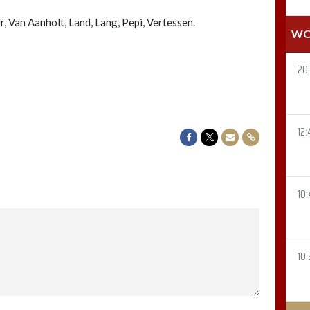
 Van Aanholt, Land, Lang, Pepi, Vertessen.
WO
20
12:
Delen op Facebook
Delen op Twitter
Delen via Mail
Delen via link
10:
10: