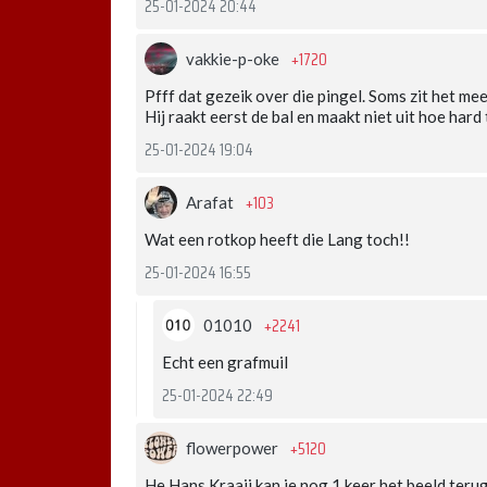
25-01-2024 20:44
+1720
vakkie-p-oke
Pfff dat gezeik over die pingel. Soms zit het mee
Hij raakt eerst de bal en maakt niet uit hoe hard
25-01-2024 19:04
+103
Arafat
Wat een rotkop heeft die Lang toch!!
25-01-2024 16:55
+2241
01010
Echt een grafmuil
25-01-2024 22:49
+5120
flowerpower
He Hans Kraaij kan je nog 1 keer het beeld terug