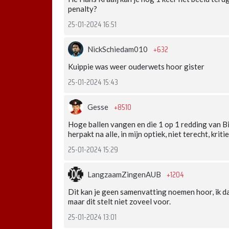
penalty?
25-01-2024 16:51
+632
NickSchiedam010
Kuippie was weer ouderwets hoor gister
25-01-2024 15:43
+8510
Gesse
Hoge ballen vangen en die 1 op 1 redding van Bi
herpakt na alle, in mijn optiek, niet terecht, kritie
25-01-2024 15:29
+1204
LangzaamZingenAUB
Dit kan je geen samenvatting noemen hoor, ik da
maar dit stelt niet zoveel voor.
25-01-2024 13:01