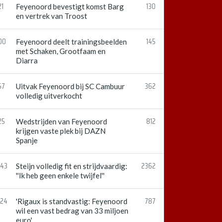
21
130
Feyenoord bevestigt komst Barg
en vertrek van Troost
00
145
Feyenoord deelt trainingsbeelden
met Schaken, Grootfaam en
Diarra
57
362
Uitvak Feyenoord bij SC Cambuur
volledig uitverkocht
25
812
Wedstrijden van Feyenoord
krijgen vaste plek bij DAZN
Spanje
:43
2362
Steijn volledig fit en strijdvaardig:
''Ik heb geen enkele twijfel''
:24
787
'Rigaux is standvastig: Feyenoord
wil een vast bedrag van 33 miljoen
euro'