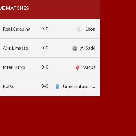
IVE MATCHES
0-0
Real Calepina
Leon
0-0
Aris Limassol
Al Sadd
0-0
Inter Turku
Vaduz
0-0
KuPS
Universitatea Craiova