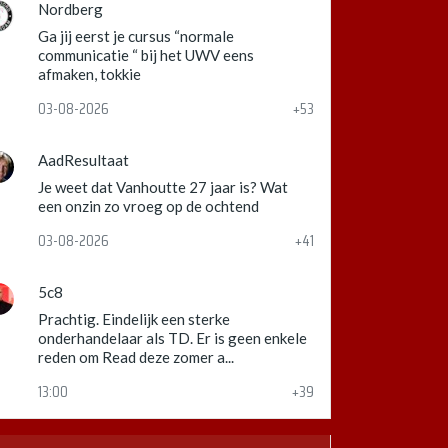
Nordberg
Ga jij eerst je cursus “normale
communicatie “ bij het UWV eens
afmaken, tokkie
03-08-2026
+53
AadResultaat
Je weet dat Vanhoutte 27 jaar is? Wat
een onzin zo vroeg op de ochtend
03-08-2026
+41
5c8
Prachtig. Eindelijk een sterke
onderhandelaar als TD. Er is geen enkele
reden om Read deze zomer a...
13:00
+39