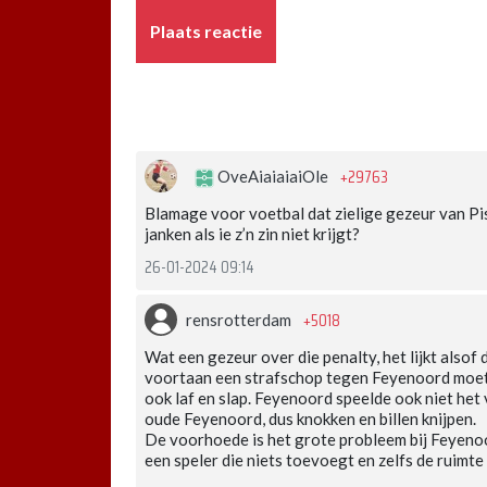
Plaats reactie
+29763
OveAiaiaiaiOle
Blamage voor voetbal dat zielige gezeur van Pi
janken als ie z’n zin niet krijgt?
26-01-2024 09:14
+5018
rensrotterdam
Wat een gezeur over die penalty, het lijkt alsof
voortaan een strafschop tegen Feyenoord moet 
ook laf en slap. Feyenoord speelde ook niet het
oude Feyenoord, dus knokken en billen knijpen.
De voorhoede is het grote probleem bij Feyenoor
een speler die niets toevoegt en zelfs de ruimte 