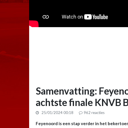
Samenvatting: Feyeno
achtste finale KNVB 
25/01/2024 00:18
962
reacties
Feyenoord is een stap verder in het bekertoe