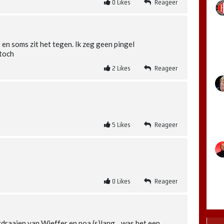
0
Likes
Reageer
 en soms zit het tegen. Ik zeg geen pingel
 toch
2
Likes
Reageer
5
Likes
Reageer
0
Likes
Reageer
draaien van Wieffer en noa (s)lang....was het een