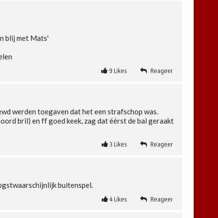
n blij met Mats'
elen
9
Likes
Reageer
viewd werden toegaven dat het een strafschop was.
oord bril) en ff goed keek, zag dat éérst de bal geraakt
3
Likes
Reageer
ogstwaarschijnlijk buitenspel.
4
Likes
Reageer