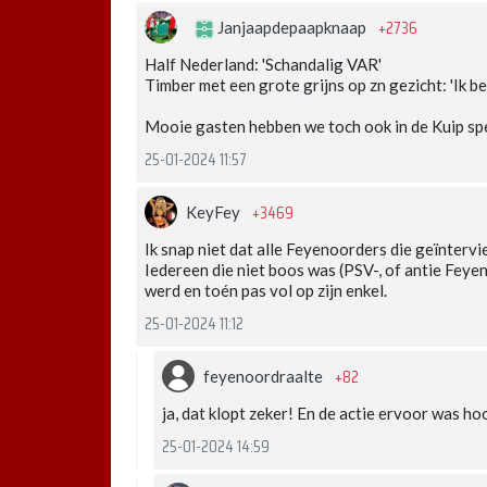
+2736
Janjaapdepaapknaap
Half Nederland: 'Schandalig VAR'
Timber met een grote grijns op zn gezicht: 'Ik be
Mooie gasten hebben we toch ook in de Kuip sp
25-01-2024 11:57
+3469
KeyFey
Ik snap niet dat alle Feyenoorders die geïnter
Iedereen die niet boos was (PSV-, of antie Feyen
werd en toén pas vol op zijn enkel.
25-01-2024 11:12
+82
feyenoordraalte
ja, dat klopt zeker! En de actie ervoor was ho
25-01-2024 14:59