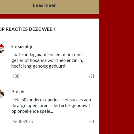
Lees meer
OP REACTIES DEZE WEEK
kotsmuiltje
Laat zondag maar komen of het nou
getier of hosanna word heb er zin in,
heeft lang genoeg geduurd!
11:06
+71
Bolluh
Hele bijzondere reacties. Het succes van
de afgelopen jaren is letterlijk gebouwd
op onbekende spele...
04-08-2026
+61