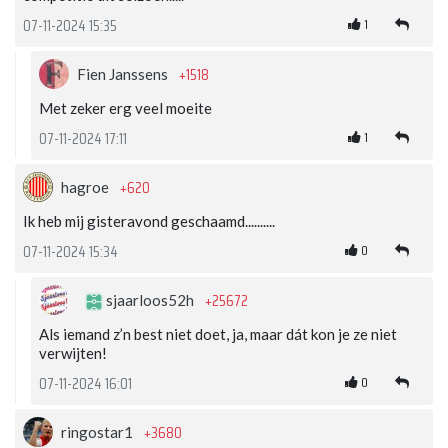
1
07-11-2024 15:35
+1518
Fien Janssens
Met zeker erg veel moeite
1
07-11-2024 17:11
+620
hagroe
Ik heb mij gisteravond geschaamd..........
0
07-11-2024 15:34
+25672
sjaarloos52h
Als iemand z’n best niet doet, ja, maar dát kon je ze niet
verwijten!
0
07-11-2024 16:01
+3680
ringostar1