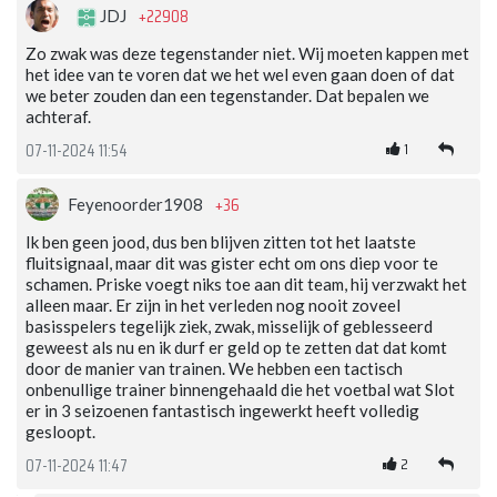
+22908
JDJ
Zo zwak was deze tegenstander niet. Wij moeten kappen met
het idee van te voren dat we het wel even gaan doen of dat
we beter zouden dan een tegenstander. Dat bepalen we
achteraf.
1
07-11-2024 11:54
+36
Feyenoorder1908
Ik ben geen jood, dus ben blijven zitten tot het laatste
fluitsignaal, maar dit was gister echt om ons diep voor te
schamen. Priske voegt niks toe aan dit team, hij verzwakt het
alleen maar. Er zijn in het verleden nog nooit zoveel
basisspelers tegelijk ziek, zwak, misselijk of geblesseerd
geweest als nu en ik durf er geld op te zetten dat dat komt
door de manier van trainen. We hebben een tactisch
onbenullige trainer binnengehaald die het voetbal wat Slot
er in 3 seizoenen fantastisch ingewerkt heeft volledig
gesloopt.
2
07-11-2024 11:47