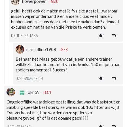
+5120
flowerpower
gelul, heeft ook de maken met je fysieke gestel.....waarom
missen wij er onderhand 9 en andere clubs veel minder.
hebben andere clubs daar niet mee te maken dan? allemaal
excuses om het falen van die Priske te verbloemen.
1
07-11-2024 12:36
+828
marcellino1908
Bel naar het Maas gebouw dat je een andere trainer
will.Ik zie daar het nut niet van in.Je mist 150 miljoen aan
spelers momenteel. Succes !
1
07-11-2024 12:49
+1371
Tokn59
Ongelooflijke waardeloze opstelling..dat was de basisfout en
Salzburg speelde best sterk, .ze waren ook 10x fitter als wij!!
Dat verbaast me, .hoe worden onze spelers zo
blessuregevoelig? of is dat domme pech!???
1
07-11-2024 12:10