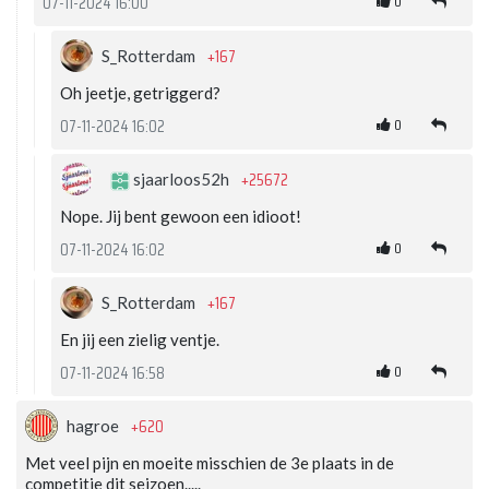
0
07-11-2024 16:00
+167
S_Rotterdam
Oh jeetje, getriggerd?
0
07-11-2024 16:02
+25672
sjaarloos52h
Nope. Jij bent gewoon een idioot!
0
07-11-2024 16:02
+167
S_Rotterdam
En jij een zielig ventje.
0
07-11-2024 16:58
+620
hagroe
Met veel pijn en moeite misschien de 3e plaats in de
competitie dit seizoen.....