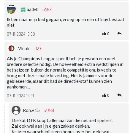
+2162
aadvb
Ik ben naar mijn bed gegaan, vroeg op en een offday bestaat
niet
0
07-11-2024 13:58
+123
Vinnie
Als je Champions League speelt heb je gewoon een veel
bredere selectie nodig. De hoeveelheid extra wedstrijden in
het seizoen, buiten de normale competitie om, is veels te
hoog met deze smalle bezetting. Het is jammer voor de
gebleseerde, maar dit had de directie/staf kunnen zien
aankomen…
0
07-11-2024 13:31
+2788
Ron.V15
Die kut DTK koopt allemaal van die net niet spelers.
Zal ook wel aan Ijn eigen zakken denken.
Krijgen waarschijnlijk een bonus over het geld wat