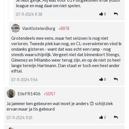
Je hebt gelijk. Hij was voor 019 uitgekomen in de youth
league en mag daarom niet spelen.
0
07-11-2024 11:38
+8878
VanKlotelenBurg
Grotendeels mee eens, maar het seizoen is nog niet
verloren. Tweede plek kan nog, en CL-overwinteren vind ik
ondanks gisteren - want dat was echt een ramp - nog
steeds waarschijnlijk. Vergeet niet dat binnenkort Stengs,
Gimenez en Milambo weer terug zijn, en op de niet zo heel
lange termijn Hartmann. Dan staat er toch een heel ander
elftal.
0
07-11-2024 11:54
+50157
ElleFR1406
Ja jammer ken gebeuren wat moet je anders 🙃 schijtziek
ervan maar ja tis gebeurd
2
07-11-2024 11:01