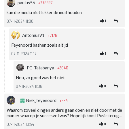
+378327
paulus56
kan die media niet lekker de muil houden
1
07-11-2024 11:00
+7178
Antonius91
Feyenoord bashen zoals altijd
1
07-11-2024 11:17
+2040
FC_Tatabanya
Nou, zo goed was het niet
0
07-11-2024 11:38
+524
Niek_feyenoord
Waarom zoveel dingen anders gaan doen en niet door met de
manier waarop je succesvol was? Hopelijk komt Pusic terug…
0
07-11-2024 10:54