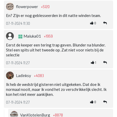
+5120
flowerpower
En? Zijn er nog geblesseerden in dit natte winden team.
0
07-11-2024 11:30
+1959
Maluka01
Eerst de keeper een tering trap geven. Blunder na blunder.
Stel een spits uit het tweede op. Zat niet voor niets bij de
selectie
1
07-11-2024 11:27
+4083
Ladinksy
Ik heb de wedstrijd gisteren niet uitgekeken. Dat doe ik
normaal nooit, maar ik vond het zo verschrikkelijk slecht. Ik
kon het niet meer aankijken.
0
07-11-2024 11:27
+8878
VanKlotelenBurg