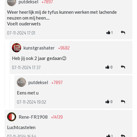
+7897
putdeksel
Weer heerlijk mij de tyfus kunnen werken met lachende
neuzen om mij heen....
Voelt ouderwets
1
07-11-2024 17:01
+9682
kunstgrashater
Heb jij ook 2 jaar gedaan😉
0
07-11-2024 17:37
+7897
putdeksel
Eens met u
0
07-11-2024 19:02
+14139
Rene-FR1908
Luchtcastelen
1
07-11-2024 16:54