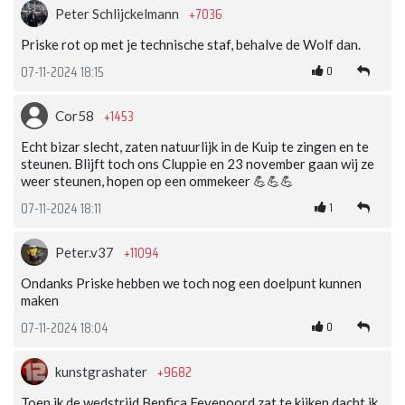
+7036
Peter Schlijckelmann
Priske rot op met je technische staf, behalve de Wolf dan.
0
07-11-2024 18:15
+1453
Cor58
Echt bizar slecht, zaten natuurlijk in de Kuip te zingen en te
steunen. Blijft toch ons Cluppie en 23 november gaan wij ze
weer steunen, hopen op een ommekeer 💪💪💪
1
07-11-2024 18:11
+11094
Peter.v37
Ondanks Priske hebben we toch nog een doelpunt kunnen
maken
0
07-11-2024 18:04
+9682
kunstgrashater
Toen ik de wedstrijd Benfica Feyenoord zat te kijken dacht ik ,