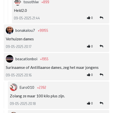
+899
tosothiw
Held2.0
0
09-05-2025 21:44
+99155
bonakalou7
Verhuizen dames
0
09-05-2025 20:17
+1955
beacationboi
Surinaamse of Antilliaanse dames, zeg het maar jongens
0
09-05-2025 20:16
+2392
Euro010
Zolang ze maar 100 kilo plus zijn.
0
09-05-2025 20:18