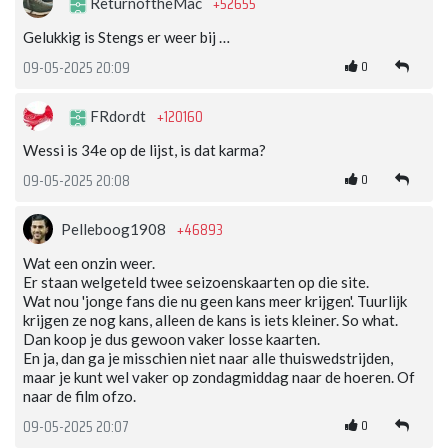
+52655
ReturnoftheMac
Gelukkig is Stengs er weer bij …
0
09-05-2025 20:09
+120160
FRdordt
Wessi is 34e op de lijst, is dat karma?
0
09-05-2025 20:08
+46893
Pelleboog1908
Wat een onzin weer.
Er staan welgeteld twee seizoenskaarten op die site.
Wat nou 'jonge fans die nu geen kans meer krijgen'. Tuurlijk
krijgen ze nog kans, alleen de kans is iets kleiner. So what.
Dan koop je dus gewoon vaker losse kaarten.
En ja, dan ga je misschien niet naar alle thuiswedstrijden,
maar je kunt wel vaker op zondagmiddag naar de hoeren. Of
naar de film ofzo.
0
09-05-2025 20:07