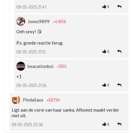
0
09-05-2025 21:47
+43856
Jones9899
Oeh sexy! 😘
P.s. goede reactie terug
0
09-05-2025 21:51
+1955
beacationboi
+1
0
09-05-2025 21:56
+68794
PindaSaus
Ligt aan de vorm van haar sanka. Afkomst maakt verder
niet uit.
0
09-05-2025 20:36