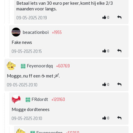
Betaal iets van 30 euro per keer, komt hij elke 2/3
maanden voor langs.
0
09-05-2025 20:19
+1955
beacationboi
Fake news
0
09-05-2025 20:15
+60769
Feyenoordqq
Mogge, nu ff een ☕ met 🛶.
0
09-05-2025 20:10
+120160
FRdordt
Mogge dordtenees
0
09-05-2025 20:10
Feyenoordqq