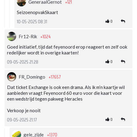
+121
GeneraalGernot
SeizoenopvakSkaart
0
10-05-2025 08:31
+1024
Fr12-Rik
Goed initiatief, tijd dat feyenoord erop reageert en zelf ook
redelijker wordt in overige kaarten!
0
09-05-2025 21:28
+17657
FR_Domingo
Dat ticket Exchange is ook een drama. Als ik m’n kaartje wil
aanbieden vraagt Feyenoord 60 euro voor die kaart voor
een wedstrijd tegen pakweg Heracles
Verkoop je nooit
0
09-05-2025 21:17
+1370
gele_zijde