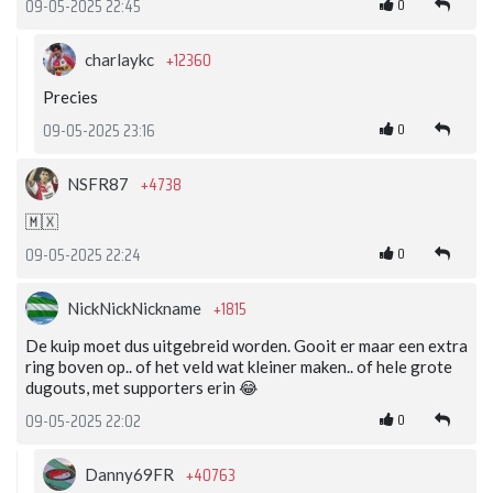
0
09-05-2025 22:45
+12360
charlaykc
Precies
0
09-05-2025 23:16
+4738
NSFR87
🇲🇽
0
09-05-2025 22:24
+1815
NickNickNickname
De kuip moet dus uitgebreid worden. Gooit er maar een extra
ring boven op.. of het veld wat kleiner maken.. of hele grote
dugouts, met supporters erin 😂
0
09-05-2025 22:02
+40763
Danny69FR