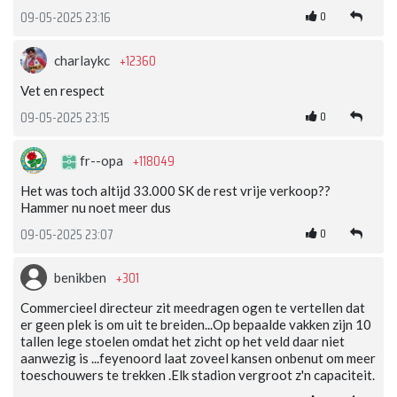
0
09-05-2025 23:16
+12360
charlaykc
Vet en respect
0
09-05-2025 23:15
+118049
fr--opa
Het was toch altijd 33.000 SK de rest vrije verkoop??
Hammer nu noet meer dus
0
09-05-2025 23:07
+301
benikben
Commercieel directeur zit meedragen ogen te vertellen dat
er geen plek is om uit te breiden...Op bepaalde vakken zijn 10
tallen lege stoelen omdat het zicht op het veld daar niet
aanwezig is ...feyenoord laat zoveel kansen onbenut om meer
toeschouwers te trekken .Elk stadion vergroot z'n capaciteit.