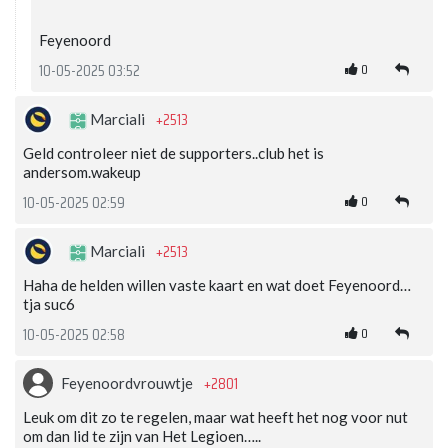
Feyenoord
0
10-05-2025 03:52
+2513
Marciali
Geld controleer niet de supporters..club het is
andersom.wakeup
0
10-05-2025 02:59
+2513
Marciali
Haha de helden willen vaste kaart en wat doet Feyenoord…
tja suc6
0
10-05-2025 02:58
+2801
Feyenoordvrouwtje
Leuk om dit zo te regelen, maar wat heeft het nog voor nut
om dan lid te zijn van Het Legioen…..