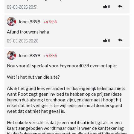
0
09-05-2025 20:51
+43856
Jones9899
Afund trouwens haha
0
09-05-2025 20:28
+43856
Jones9899
Nou vooruit speciaal voor Feyenoord078 even ontopic:
Wat is het nut van die site?
Als ik het goed lees verandert er dus eigenlijk helemaal niets
want Poot zegt geen invloed te hebben op de prijzen (deze
kunnen dus alsnog torenhoog zijn), en daarnaast hoopt hij
enkel dat het veiliger is terwijl iedereen nu al dondersgoed
weet dat dat niet het geval is.
Het enkele verschil is dat je een notificatie krijgt als er een
kaart aangeboden wordt maar daar is weer de kanttekening
bij dat iedereen met een account op die site heeft die melding