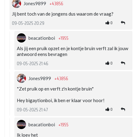
+43856
Jones9899
Jij bent toch van de jongens dus waarom de vraag?
0
09-05-2025 20:29
+1955
beacationboi
Als jij een pruik opzet en je kontje bruin verft zal ik jouw
antwoord eens bevragen
0
09-05-2025 21:46
+43856
Jones9899
*Zet pruik op en verft z'n kontje bruin*
Hey bigaytionboi, ik ben er klaar voor hoor!
0
09-05-2025 21:47
+1955
beacationboi
Ik loev het