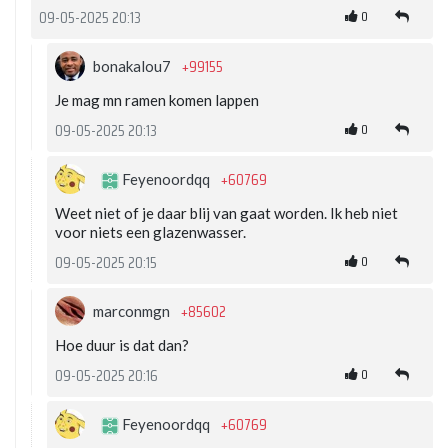
0
09-05-2025 20:13
+99155
bonakalou7
Je mag mn ramen komen lappen
0
09-05-2025 20:13
+60769
Feyenoordqq
Weet niet of je daar blij van gaat worden. Ik heb niet
voor niets een glazenwasser.
0
09-05-2025 20:15
+85602
marconmgn
Hoe duur is dat dan?
0
09-05-2025 20:16
+60769
Feyenoordqq