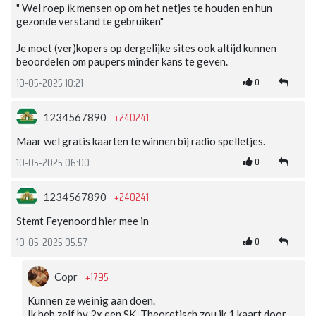
" Wel roep ik mensen op om het netjes te houden en hun
gezonde verstand te gebruiken"
Je moet (ver)kopers op dergelijke sites ook altijd kunnen
beoordelen om paupers minder kans te geven.
0
10-05-2025 10:21
+240241
1234567890
Maar wel gratis kaarten te winnen bij radio spelletjes.
0
10-05-2025 06:00
+240241
1234567890
Stemt Feyenoord hier mee in
0
10-05-2025 05:57
+1795
Copr
Kunnen ze weinig aan doen.
Ik heb zelf bv 2x een SK. Theoretisch zou ik 1 kaart door