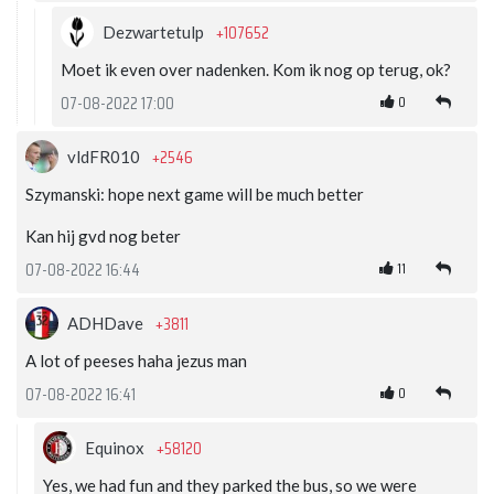
+107652
Dezwartetulp
Moet ik even over nadenken. Kom ik nog op terug, ok?
0
07-08-2022 17:00
+2546
vldFR010
Szymanski: hope next game will be much better
Kan hij gvd nog beter
11
07-08-2022 16:44
+3811
ADHDave
A lot of peeses haha jezus man
0
07-08-2022 16:41
+58120
Equinox
Yes, we had fun and they parked the bus, so we were