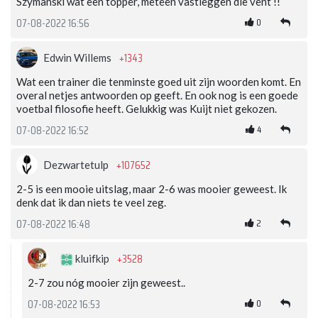
Szymanski wat een topper, meteen vastleggen die vent !!
0
07-08-2022 16:56
+1343
Edwin Willems
Wat een trainer die tenminste goed uit zijn woorden komt. En
overal netjes antwoorden op geeft. En ook nog is een goede
voetbal filosofie heeft. Gelukkig was Kuijt niet gekozen.
4
07-08-2022 16:52
+107652
Dezwartetulp
2-5 is een mooie uitslag, maar 2-6 was mooier geweest. Ik
denk dat ik dan niets te veel zeg.
2
07-08-2022 16:48
+3528
kluifkip
2-7 zou nóg mooier zijn geweest..
0
07-08-2022 16:53