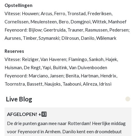
Opstellingen
Vitesse: Houwen; Arcus, Ferro, Tronstad, Frederiksen,
Cornelissen, Meulensteen, Bero, Domgjnoi, Wittek, Manhoef
Feyenoord: Bijlow; Geertruida, Trauner, Rasmussen, Pedersen;
Aursnes, Timber, Szymanski; Dilrosun, Danilo, Wålemark
Reserves
Vitesse: Reiziger, Van Haveren; Flamingo, Sankoh, Hajek,
Huisman, De Regt, Yapi, Buitink, Van Duivenbooden
Feyenoord: Marciano, Jansen; Benita, Hartman, Hendrix,
Toornstra, Bassett, Naujoks, Taabouni, Alireza, Idrissi
Live Blog
Loading...
AFGELOPEN! +3️⃣
De drie punten gaan mee naar Rotterdam! Heerlijke middag
voor Feyenoord in Arnhem. Danilo kent een droomdebuut