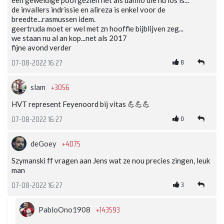
de invallers indrissie en alireza is enkel voor de
breedte...rasmussen idem.
geertruda moet er wel met zn hooffie bijblijven zeg...
we staan nu al an kop...net als 2017
fijne avond verder
8
07-08-2022 16:27
+3056
slam
HVT represent Feyenoord bij vitas 💪💪💪
0
07-08-2022 16:27
+4075
deGoey
Szymanski ff vragen aan Jens wat ze nou precies zingen, leuk
man
3
07-08-2022 16:27
+143593
PabloOno1908