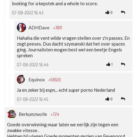
looking for a kepstek and a whole to score.
0
07-08-2022 16:43
+3811
ADHDave
Hahaha die vent wilde vragen stellen over z'n passes. En
zegt peeses. Dus dacht szymanski dat het over spaces
ging. Journalisten mogen best wel een beetje Engels
spreken
1
07-08-2022 16:44
+58120
Equinox
Ja en zeker bij espn... echt super porno Nederland
0
07-08-2022 16:45
+724
Berkumzwolle
Goede overwinning maar laten we eerlijk zijn tegen een
zwakke vitesse .
Hebben bij vlagen Goede momenten gezien van Feyenoord .