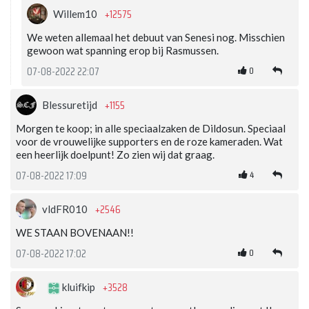
+12575
Willem10
We weten allemaal het debuut van Senesi nog. Misschien
gewoon wat spanning erop bij Rasmussen.
0
07-08-2022 22:07
+1155
Blessuretijd
Morgen te koop; in alle speciaalzaken de Dildosun. Speciaal
voor de vrouwelijke supporters en de roze kameraden. Wat
een heerlijk doelpunt! Zo zien wij dat graag.
4
07-08-2022 17:09
+2546
vldFR010
WE STAAN BOVENAAN!!
0
07-08-2022 17:02
+3528
kluifkip