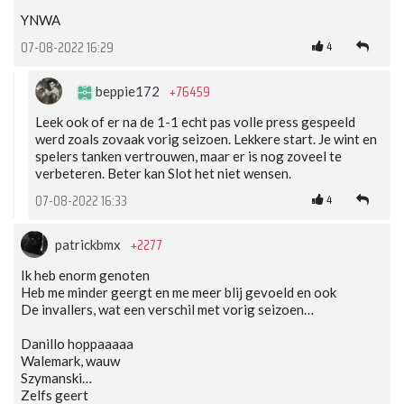
YNWA
4
07-08-2022 16:29
+76459
beppie172
Leek ook of er na de 1-1 echt pas volle press gespeeld
werd zoals zovaak vorig seizoen. Lekkere start. Je wint en
spelers tanken vertrouwen, maar er is nog zoveel te
verbeteren. Beter kan Slot het niet wensen.
4
07-08-2022 16:33
+2277
patrickbmx
Ik heb enorm genoten
Heb me minder geergt en me meer blij gevoeld en ook
De invallers, wat een verschil met vorig seizoen…
Danillo hoppaaaaa
Walemark, wauw
Szymanski…
Zelfs geert