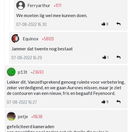
+1171
Ferryarthur
We moeten iig wel mee kunnen doen.
0
07-08-2022 16:30
+58120
Equinox
Jammer dat twente nog bestaat
1
07-08-2022 16:29
+23693
p13t
Lekker dit. Vanzelfsprekend genoeg ruimte voor verbetering,
zeker verdedigend, en we gaan Aursnes missen, maar je ziet
de contouren van een nieuw, fris en begaafd Feyenoord.
9
07-08-2022 16:27
+11638
petje
gefeliciteerd kameraden
een geweldige pool gezien net als danilo die nu los is...