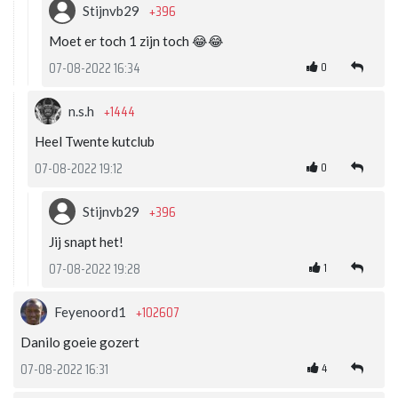
+396
Stijnvb29
Moet er toch 1 zijn toch 😂😂
0
07-08-2022 16:34
+1444
n.s.h
Heel Twente kutclub
0
07-08-2022 19:12
+396
Stijnvb29
Jij snapt het!
1
07-08-2022 19:28
+102607
Feyenoord1
Danilo goeie gozert
4
07-08-2022 16:31