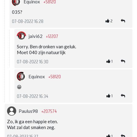
+58120
Equinox
035?
2
07-08-2022 16:28
+12207
jaivi62
Sorry. Ben dronken van geluk.
Moet 040 zijn natuurlijk
1
07-08-2022 16:30
+58120
Equinox
😁
1
07-08-2022 16:34
+207574
Paulus98
Zo, ik ga een happie eten.
Wat zal dat smaken zeg.
1
07-08-2022 16:27