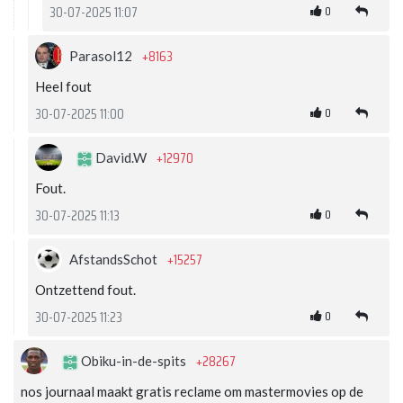
0
30-07-2025 11:07
+8163
Parasol12
Heel fout
0
30-07-2025 11:00
+12970
David.W
Fout.
0
30-07-2025 11:13
+15257
AfstandsSchot
Ontzettend fout.
0
30-07-2025 11:23
+28267
Obiku-in-de-spits
nos journaal maakt gratis reclame om mastermovies op de