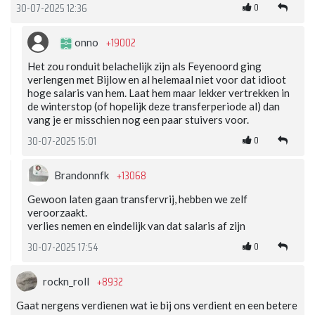
0
30-07-2025 12:36
+19002
onno
Het zou ronduit belachelijk zijn als Feyenoord ging
verlengen met Bijlow en al helemaal niet voor dat idioot
hoge salaris van hem. Laat hem maar lekker vertrekken in
de winterstop (of hopelijk deze transferperiode al) dan
vang je er misschien nog een paar stuivers voor.
0
30-07-2025 15:01
+13068
Brandonnfk
Gewoon laten gaan transfervrij, hebben we zelf
veroorzaakt.
verlies nemen en eindelijk van dat salaris af zijn
0
30-07-2025 17:54
+8932
rockn_roll
Gaat nergens verdienen wat ie bij ons verdient en een betere