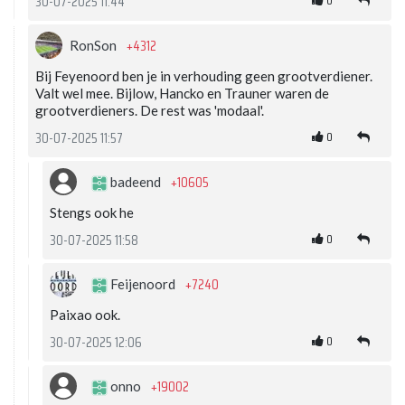
0
30-07-2025 11:44
+4312
RonSon
Bij Feyenoord ben je in verhouding geen grootverdiener.
Valt wel mee. Bijlow, Hancko en Trauner waren de
grootverdieners. De rest was 'modaal'.
0
30-07-2025 11:57
+10605
badeend
Stengs ook he
0
30-07-2025 11:58
+7240
Feijenoord
Paixao ook.
0
30-07-2025 12:06
+19002
onno