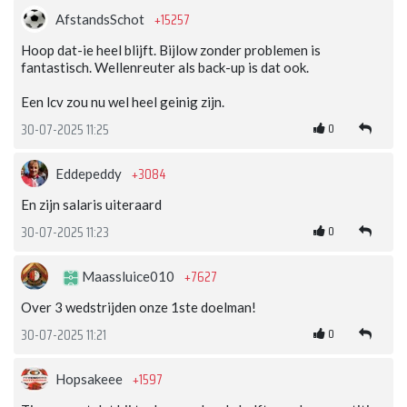
+15257
AfstandsSchot
Hoop dat-ie heel blijft. Bijlow zonder problemen is
fantastisch. Wellenreuter als back-up is dat ook.
Een lcv zou nu wel heel geinig zijn.
0
30-07-2025 11:25
+3084
Eddepeddy
En zijn salaris uiteraard
0
30-07-2025 11:23
+7627
Maassluice010
Over 3 wedstrijden onze 1ste doelman!
0
30-07-2025 11:21
+1597
Hopsakeee