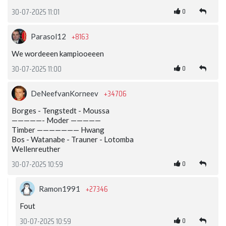
0
30-07-2025 11:01
+8163
Parasol12
We wordeeen kampiooeeen
0
30-07-2025 11:00
+34706
DeNeefvanKorneev
Borges - Tengstedt - Moussa
—————- Moder —————
Timber ——————— Hwang
Bos - Watanabe - Trauner - Lotomba
Wellenreuther
0
30-07-2025 10:59
+27346
Ramon1991
Fout
0
30-07-2025 10:59