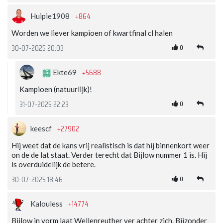
+864
Huipie1908
Worden we liever kampioen of kwartfinal cl halen
0
30-07-2025 20:03
+5688
Ekte69
Kampioen (natuurlijk)!
0
31-07-2025 22:23
+27902
keescf
Hij weet dat de kans vrij realistisch is dat hij binnenkort weer
on de de lat staat. Verder terecht dat Bijlow nummer 1 is. Hij
is overduidelijk de betere.
0
30-07-2025 18:46
+14774
Kalouless
Bijlow in vorm laat Wellenreuther ver achter zich. Bijzonder