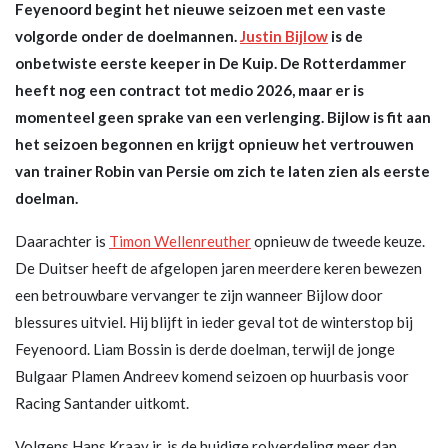
Feyenoord begint het nieuwe seizoen met een vaste
volgorde onder de doelmannen.
Justin Bijlow
is de
onbetwiste eerste keeper in De Kuip. De Rotterdammer
heeft nog een contract tot medio 2026, maar er is
momenteel geen sprake van een verlenging. Bijlow is fit aan
het seizoen begonnen en krijgt opnieuw het vertrouwen
van trainer Robin van Persie om zich te laten zien als eerste
doelman.
Daarachter is
Timon Wellenreuther
opnieuw de tweede keuze.
De Duitser heeft de afgelopen jaren meerdere keren bewezen
een betrouwbare vervanger te zijn wanneer Bijlow door
blessures uitviel. Hij blijft in ieder geval tot de winterstop bij
Feyenoord. Liam Bossin is derde doelman, terwijl de jonge
Bulgaar Plamen Andreev komend seizoen op huurbasis voor
Racing Santander uitkomt.
Volgens Hans Kraay jr. is de huidige rolverdeling meer dan