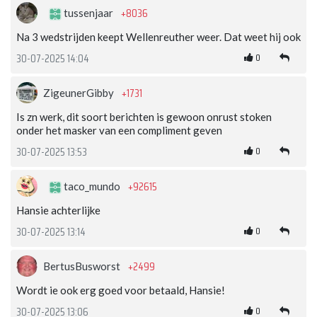
+8036
tussenjaar
Na 3 wedstrijden keept Wellenreuther weer. Dat weet hij ook
0
30-07-2025 14:04
+1731
ZigeunerGibby
Is zn werk, dit soort berichten is gewoon onrust stoken
onder het masker van een compliment geven
0
30-07-2025 13:53
+92615
taco_mundo
Hansie achterlijke
0
30-07-2025 13:14
+2499
BertusBusworst
Wordt ie ook erg goed voor betaald, Hansie!
0
30-07-2025 13:06