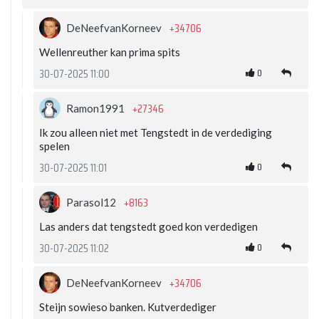
+34706
DeNeefvanKorneev
Wellenreuther kan prima spits
0
30-07-2025 11:00
+27346
Ramon1991
Ik zou alleen niet met Tengstedt in de verdediging
spelen
0
30-07-2025 11:01
+8163
Parasol12
Las anders dat tengstedt goed kon verdedigen
0
30-07-2025 11:02
+34706
DeNeefvanKorneev
Steijn sowieso banken. Kutverdediger