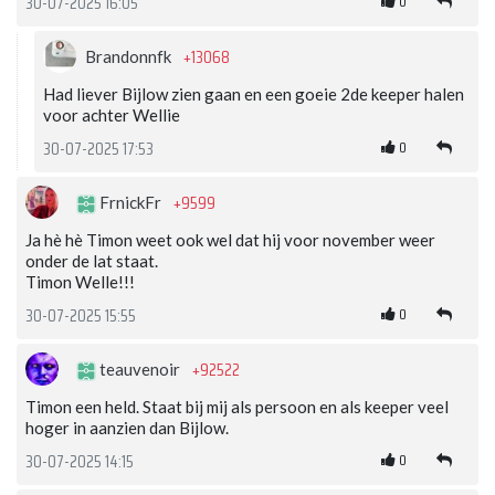
0
30-07-2025 16:05
+13068
Brandonnfk
Had liever Bijlow zien gaan en een goeie 2de keeper halen
voor achter Wellie
0
30-07-2025 17:53
+9599
FrnickFr
Ja hè hè Timon weet ook wel dat hij voor november weer
onder de lat staat.
Timon Welle!!!
0
30-07-2025 15:55
+92522
teauvenoir
Timon een held. Staat bij mij als persoon en als keeper veel
hoger in aanzien dan Bijlow.
0
30-07-2025 14:15