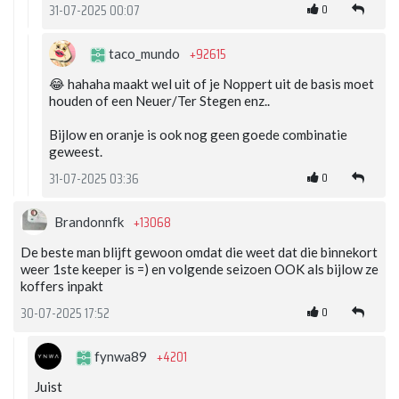
0
31-07-2025 00:07
+92615
taco_mundo
😂 hahaha maakt wel uit of je Noppert uit de basis moet
houden of een Neuer/Ter Stegen enz..
Bijlow en oranje is ook nog geen goede combinatie
geweest.
0
31-07-2025 03:36
+13068
Brandonnfk
De beste man blijft gewoon omdat die weet dat die binnekort
weer 1ste keeper is =) en volgende seizoen OOK als bijlow ze
koffers inpakt
0
30-07-2025 17:52
+4201
fynwa89
Juist