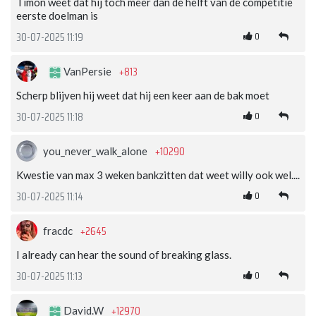
Timon weet dat hij toch meer dan de helft van de competitie
eerste doelman is
0
30-07-2025 11:19
+813
VanPersie
Scherp blijven hij weet dat hij een keer aan de bak moet
0
30-07-2025 11:18
+10290
you_never_walk_alone
Kwestie van max 3 weken bankzitten dat weet willy ook wel....
0
30-07-2025 11:14
+2645
fracdc
I already can hear the sound of breaking glass.
0
30-07-2025 11:13
+12970
David.W