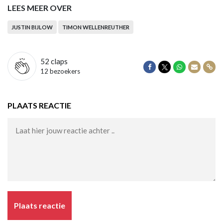
LEES MEER OVER
JUSTIN BIJLOW
TIMON WELLENREUTHER
52
claps
Delen op Facebook
Delen op Twitter
Delen op Wha
Delen vi
Dele
12 bezoekers
PLAATS REACTIE
Plaats reactie