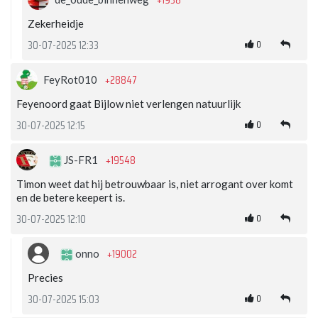
+1938
Zekerheidje
0
30-07-2025 12:33
+28847
FeyRot010
Feyenoord gaat Bijlow niet verlengen natuurlijk
0
30-07-2025 12:15
+19548
JS-FR1
Timon weet dat hij betrouwbaar is, niet arrogant over komt
en de betere keepert is.
0
30-07-2025 12:10
+19002
onno
Precies
0
30-07-2025 15:03