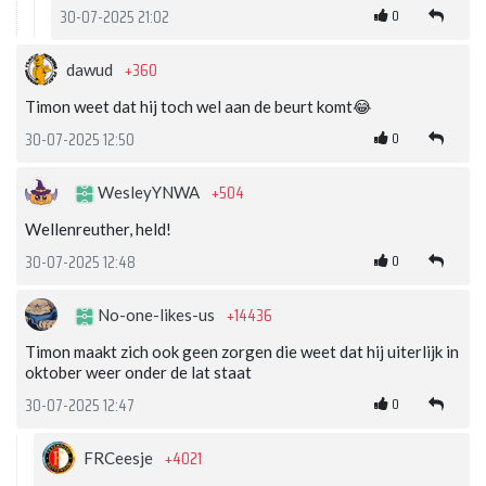
0
30-07-2025 21:02
+360
dawud
Timon weet dat hij toch wel aan de beurt komt😂
0
30-07-2025 12:50
+504
WesleyYNWA
Wellenreuther, held!
0
30-07-2025 12:48
+14436
No-one-likes-us
Timon maakt zich ook geen zorgen die weet dat hij uiterlijk in
oktober weer onder de lat staat
0
30-07-2025 12:47
+4021
FRCeesje