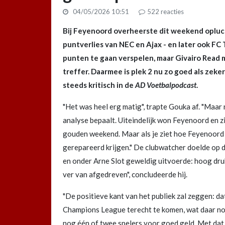
04/05/2026 10:51
522
reacties
Bij Feyenoord overheerste dit weekend opluch
puntverlies van NEC en Ajax - en later ook FC
punten te gaan verspelen, maar Givairo Read
treffer. Daarmee is plek 2 nu zo goed als ze
steeds kritisch in de
AD Voetbalpodcast
.
"Het was heel erg matig", trapte Gouka af. "Maar 
analyse bepaalt. Uiteindelijk won Feyenoord en zi
gouden weekend. Maar als je ziet hoe Feyenoord n
gerepareerd krijgen." De clubwatcher doelde op 
en onder Arne Slot geweldig uitvoerde: hoog druk 
ver van afgedreven", concludeerde hij.
"De positieve kant van het publiek zal zeggen: dat
Champions League terecht te komen, wat daar nog
nog één of twee spelers voor goed geld. Met dat 