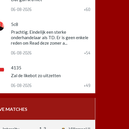
06-08-2026
+60
5c8
Prachtig. Eindelijk een sterke
onderhandelaar als TD. Er is geen enkele
reden om Read deze zomer a...
06-08-2026
+54
4135
Zal de likebot zo uitzetten
06-08-2026
+49
IVE MATCHES
1-3
Intercity
Villarreal II