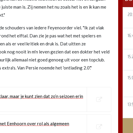
juiste man is. Zij nemen het nu zoals het is en ik kan me
20:
t."
de schouders van iedere Feyenoorder viel. "Ik zat vlak
16
ond het elftal. Dan zie je pas wat het met spelers en
n als er veel kritiek en druk is. Dat uitten ze
ook nog nooit in m'n leven gezien dat een dokter het veld
15:
uurlijk allemaal niet goed genoeg uit voor een topclub.
 extra's. Van Persie noemde het 'ontlading 2.0'."
15:
klaar, maar je kunt zien dat zo’n seizoen erin
13:
met Eenhoorn over rol als algemeen