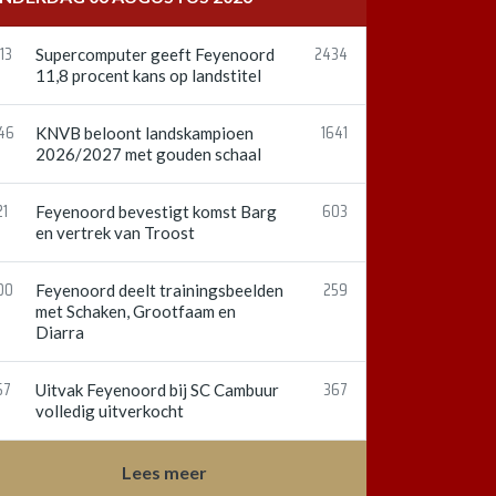
13
2434
Supercomputer geeft Feyenoord
11,8 procent kans op landstitel
:46
1641
KNVB beloont landskampioen
2026/2027 met gouden schaal
21
603
Feyenoord bevestigt komst Barg
en vertrek van Troost
00
259
Feyenoord deelt trainingsbeelden
met Schaken, Grootfaam en
Diarra
57
367
Uitvak Feyenoord bij SC Cambuur
volledig uitverkocht
Lees meer