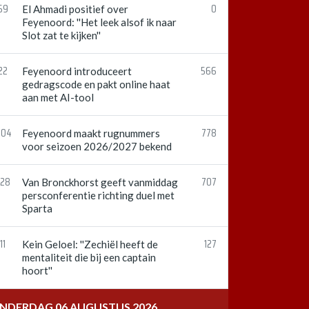
59
0
El Ahmadi positief over
Feyenoord: ''Het leek alsof ik naar
Slot zat te kijken''
22
566
Feyenoord introduceert
gedragscode en pakt online haat
aan met AI-tool
:04
778
Feyenoord maakt rugnummers
voor seizoen 2026/2027 bekend
:28
707
Van Bronckhorst geeft vanmiddag
persconferentie richting duel met
Sparta
11
127
Kein Geloel: ''Zechiël heeft de
mentaliteit die bij een captain
hoort''
NDERDAG 06 AUGUSTUS 2026