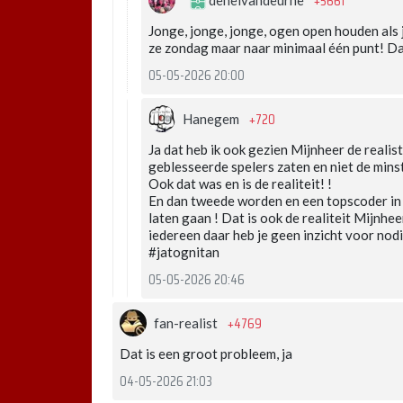
+5661
Jonge, jonge, jonge, ogen open houden als 
ze zondag maar naar minimaal één punt! Dat
05-05-2026 20:00
+720
Hanegem
Ja dat heb ik ook gezien Mijnheer de realis
geblesseerde spelers zaten en niet de mins
Ook dat was en is de realiteit! !
En dan tweede worden en een topscoder in 
laten gaan ! Dat is ook de realiteit Mijnhe
iedereen daar heb je geen inzicht voor nodi
#jatognitan
05-05-2026 20:46
+4769
fan-realist
Dat is een groot probleem, ja
04-05-2026 21:03