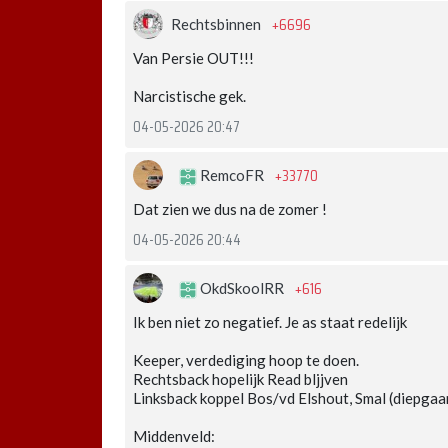
+6696
Rechtsbinnen
Van Persie OUT!!!
Narcistische gek.
04-05-2026 20:47
+33770
RemcoFR
Dat zien we dus na de zomer !
04-05-2026 20:44
+616
OkdSkoolRR
Ik ben niet zo negatief. Je as staat redelijk
Keeper, verdediging hoop te doen.
Rechtsback hopelijk Read bljjven
Linksback koppel Bos/vd Elshout, Smal (diepgaa
Middenveld: