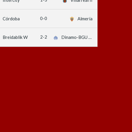
0-0
Córdoba
Almería
2-2
Breidablik W
Dinamo-BGU W