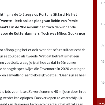
10:
ting na de 1-2 zege op Fortuna Sittard. Na het
 Twente - leek ook de ploeg van Robin van Persie
10:
 maakte in de 90e minuut dan toch de winnende
ker voor de Rotterdammers. Toch was Mikos Gouka nog
09
na afloop ging het er ook over dat zo'n resultaat echt de
jn ze zo goed als tweede. Wat dat betreft is het een
07
u voetbalt, vraag je je af hoe ze dat in één zomer
de beoogde speelwijze die Feyenoord in 2020 vastlegde
en aanvallend, aantrekkelijk voetbal. "Daar zijn ze heel
07:
 is iets voor later. Ze verdienen nu 40 miljoen door in de
 verder kan oplopen. Dan verkopen ze waarschijnlijk
geld kan de nieuwe technisch directeur het elftal gaan
DO