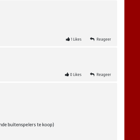
1
Likes
Reageer
0
Likes
Reageer
nde buitenspelers te koop)