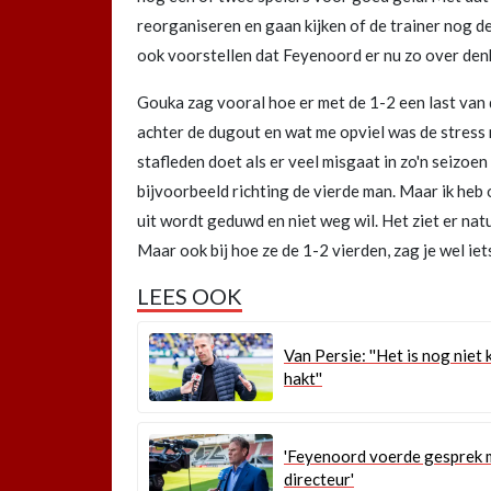
reorganiseren en gaan kijken of de trainer nog de 
ook voorstellen dat Feyenoord er nu zo over denk
Gouka zag vooral hoe er met de 1-2 een last van 
achter de dugout en wat me opviel was de stress r
stafleden doet als er veel misgaat in zo'n seizoen e
bijvoorbeeld richting de vierde man. Maar ik heb 
uit wordt geduwd en niet weg wil. Het ziet er nat
Maar ook bij hoe ze de 1-2 vierden, zag je wel iets
LEES OOK
Van Persie: ''Het is nog niet 
hakt''
'Feyenoord voerde gesprek 
directeur'