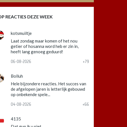
OP REACTIES DEZE WEEK
kotsmuiltje
Laat zondag maar komen of het nou
getier of hosanna word heb er zin in,
heeft lang genoeg geduurd!
06-08-2026
+79
Bolluh
Hele bijzondere reacties. Het succes van
de afgelopen jaren is letterlijk gebouwd
op onbekende spele...
04-08-2026
+66
4135
Dat gun ik u niet