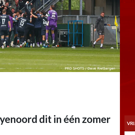
eyenoord dit in één zomer
VR