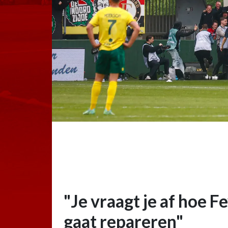
"Je vraagt je af hoe F
gaat repareren"