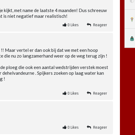
je kijkt, met name de laatste 4 maanden! Dus schreeuw
 is niet negatief maar realistisch!
0
Likes
Reageer
t !! Maar vertel er dan ook bij dat we met een hoop
te die nu zo langzamerhand weer op de weg terug zijn !
de ploeg die ook een aantal wedstrijden verstek moest
er dehelvandeurne . Spijkers zoeken op laag water kan
g !
0
Likes
Reageer
0
Likes
Reageer