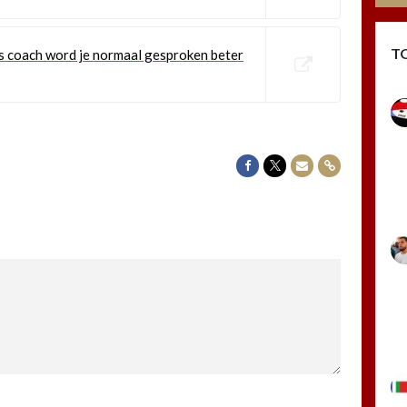
T
s coach word je normaal gesproken beter
Delen op Facebook
Delen op Twitter
Delen via Mail
Delen via link