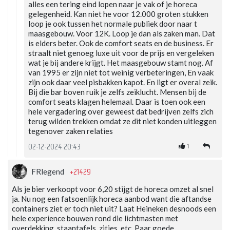
alles een tering eind lopen naar je vak of je horeca
gelegenheid. Kan niet he voor 12.000 groten stukken
loop je ook tussen het normale publiek door naar t
maasgebouw. Voor 12K. Loop je dan als zaken man. Dat
is elders beter. Ook de comfort seats en de business. Er
straalt niet genoeg luxe uit voor de prijs en vergeleken
wat je bij andere krijgt. Het maasgebouw stamt nog. Af
van 1995 er zijn niet tot weinig verbeteringen, En vaak
zijn ook daar veel pisbakken kapot. En ligt er overal zeik.
Bij die bar boven ruik je zelfs zeiklucht. Mensen bij de
comfort seats klagen helemaal. Daar is toen ook een
hele vergadering over geweest dat bedrijven zelfs zich
terug wilden trekken omdat ze dit niet konden uitleggen
tegenover zaken relaties
1
02-12-2024 20:43
+21429
FRlegend
Als je bier verkoopt voor 6,20 stijgt de horeca omzet al snel
ja. Nu nog een fatsoenlijk horeca aanbod want die aftandse
containers ziet er toch niet uit? Laat Heineken desnoods een
hele experience bouwen rond die lichtmasten met
overdekking, staantafels, zitjes, etc. Paar goede