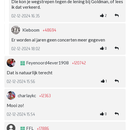
Die kon je wegstrepen tegen de lening bij Goldman, of lees
ik dat verkeerd.
2
02-12-2024 16:35
+48694
Kieboom
Er worden al jaren geen concerten meer gegeven
0
02-12-2024 18:02
+120742
Feyenoord4ever1908
Dat is natuurlijk terecht
1
02-12-2024 15:56
+12363
charlaykc
Mooi zo!
0
02-12-2024 15:54
+17886
FFL