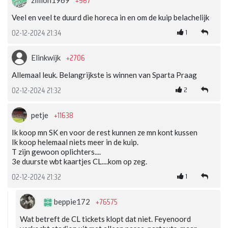
+967
Veel en veel te duurd die horeca in en om de kuip belachelijk
1
02-12-2024 21:34
+2706
Elinkwijk
Allemaal leuk. Belangrijkste is winnen van Sparta Praag
2
02-12-2024 21:32
+11638
petje
Ik koop mn SK en voor de rest kunnen ze mn kont kussen
Ik koop helemaal niets meer in de kuip.
T zijn gewoon oplichters....
3e duurste wbt kaartjes CL....kom op zeg.
1
02-12-2024 21:32
+76575
beppie172
Wat betreft de CL tickets klopt dat niet. Feyenoord