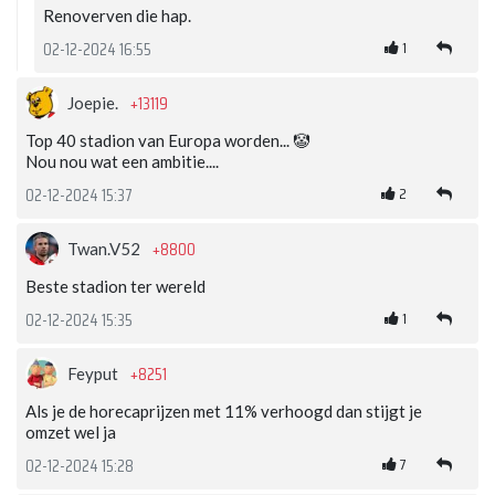
Renoverven die hap.
1
02-12-2024 16:55
+13119
Joepie.
Top 40 stadion van Europa worden... 🤡
Nou nou wat een ambitie....
2
02-12-2024 15:37
+8800
Twan.V52
Beste stadion ter wereld
1
02-12-2024 15:35
+8251
Feyput
Als je de horecaprijzen met 11% verhoogd dan stijgt je
omzet wel ja
7
02-12-2024 15:28