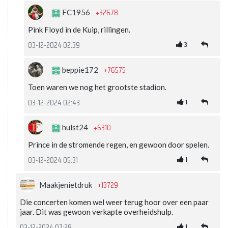
+32678
FC1956
Pink Floyd in de Kuip, rillingen.
3
03-12-2024 02:39
+76575
beppie172
Toen waren we nog het grootste stadion.
1
03-12-2024 02:43
+6310
hulst24
Prince in de stromende regen, en gewoon door spelen.
1
03-12-2024 05:31
+13729
Maakjenietdruk
Die concerten komen wel weer terug hoor over een paar
jaar. Dit was gewoon verkapte overheidshulp.
1
03-12-2024 07:28