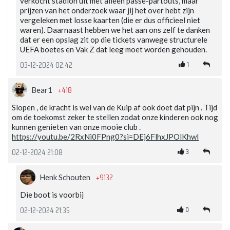
verkocht stadion uit met alleen passe-partouts, maar
prijzen van het onderzoek waar jij het over hebt zijn
vergeleken met losse kaarten (die er dus officieel niet
waren). Daarnaast hebben we het aan ons zelf te danken
dat er een opslag zit op die tickets vanwege structurele
UEFA boetes en Vak Z dat leeg moet worden gehouden.
1
03-12-2024 02:42
+418
Bear1
Slopen , de kracht is wel van de Kuip af ook doet dat pijn . Tijd
om de toekomst zeker te stellen zodat onze kinderen ook nog
kunnen genieten van onze mooie club .
https://youtu.be/2RxNi0FPng0?si=DEj6FlhxJPOlKhwl
3
02-12-2024 21:08
+9132
Henk Schouten
Die boot is voorbij
0
02-12-2024 21:35