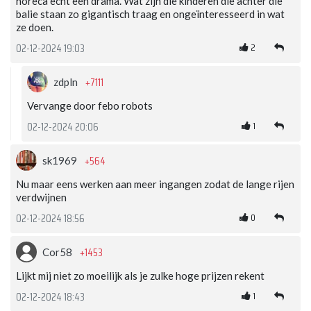
horeca echt een drama. Wat zijn die kinderen die achter die
balie staan zo gigantisch traag en ongeïnteresseerd in wat
ze doen.
2
02-12-2024 19:03
+7111
zdpln
Vervange door febo robots
1
02-12-2024 20:06
+564
sk1969
Nu maar eens werken aan meer ingangen zodat de lange rijen
verdwijnen
0
02-12-2024 18:56
+1453
Cor58
Lijkt mij niet zo moeilijk als je zulke hoge prijzen rekent
1
02-12-2024 18:43