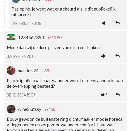
Pas op hè, je weet wat er gebeurd als je dit publiekelijk
uitspreekt
1
02-12-2024 20:36
+240357
1234567890
Mede dankzij de dure prijzen van eten en drinken
3
02-12-2024 20:05
+221
martin.s24
Prachtig allemaal maar wanneer wordt er eens aandacht aan
de overkapping besteed?
2
02-12-2024 19:57
+7450
ArneSlutsky
Bouw gewoon de buitenste ring dicht, maak er mooie horeca
gelegenheden en zorg voor wat meer comfort. Laat wat
Pogon gasten alles verbouwen, stuken en schilderen, zo