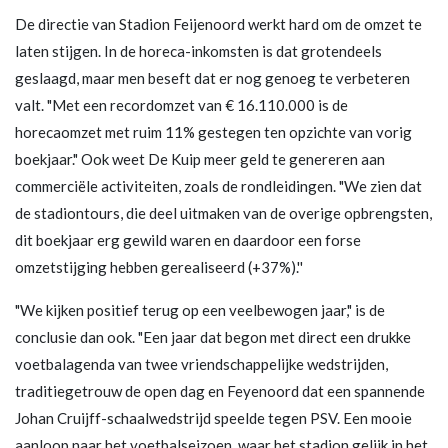
De directie van Stadion Feijenoord werkt hard om de omzet te
laten stijgen. In de horeca-inkomsten is dat grotendeels
geslaagd, maar men beseft dat er nog genoeg te verbeteren
valt. "Met een recordomzet van € 16.110.000 is de
horecaomzet met ruim 11% gestegen ten opzichte van vorig
boekjaar." Ook weet De Kuip meer geld te genereren aan
commerciële activiteiten, zoals de rondleidingen. "We zien dat
de stadiontours, die deel uitmaken van de overige opbrengsten,
dit boekjaar erg gewild waren en daardoor een forse
omzetstijging hebben gerealiseerd (+37%).''
"We kijken positief terug op een veelbewogen jaar," is de
conclusie dan ook. "Een jaar dat begon met direct een drukke
voetbalagenda van twee vriendschappelijke wedstrijden,
traditiegetrouw de open dag en Feyenoord dat een spannende
Johan Cruijff-schaalwedstrijd speelde tegen PSV. Een mooie
aanloop naar het voetbalseizoen, waar het stadion gelijk in het