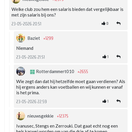
Welke club zou hem een salaris bieden dat vergelijkbaar is
met zijn salaris bij ons?
0
23-05-2026 20:51
+1299
Baziet
Niemand
1
23-05-2026 21:51
+2655
Rotterdammert010
Wie zegt dan dat hij hetzelfde moet gaan verdienen? Als
hij ergens anders kan voetballen en wij kunnen er vanaf
is het prima.
1
23-05-2026 22:59
+12375
nieuwsgekkie
Ivanusec, Stengs en Zerrouki. Dat gaat echt nog een
hels karwei worden om van die drie af te komen.