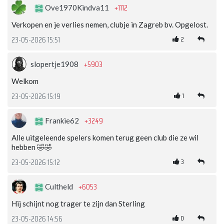
+1112
Ove1970Kindva11
Verkopen en je verlies nemen, clubje in Zagreb bv. Opgelost.
2
23-05-2026 15:51
+5903
slopertje1908
Welkom
1
23-05-2026 15:19
+3249
Frankie62
Alle uitgeleende spelers komen terug geen club die ze wil
hebben 🤣🤣
3
23-05-2026 15:12
+6053
Cultheld
Hij schijnt nog trager te zijn dan Sterling
0
23-05-2026 14:56