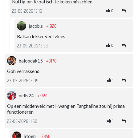
Nuttig om Kroatisch te koken misschien
0
23-05-2026 12:16
+1920
jacob.s
Balkan lekker veel vlees
0
23-05-2026 12:53
+8170
balopdak15
Goh verrassend
1
23-05-2026 12:09
+3451
nelis24
Op een middenveld met Hwang en Targhaline zou hij prima
functioneren
1
23-05-2026 11:50
+3858
Stoep