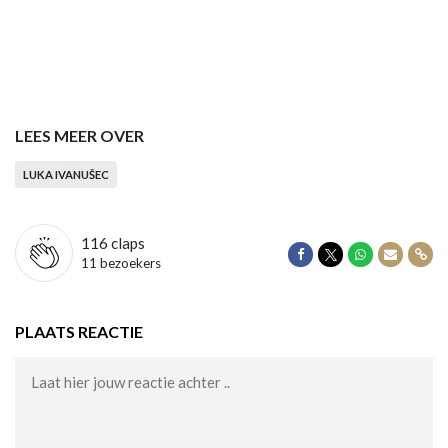
LEES MEER OVER
LUKA IVANUŠEC
116
claps
Delen op Facebook
Delen op Twitter
Delen op Wha
Delen vi
Dele
11 bezoekers
PLAATS REACTIE