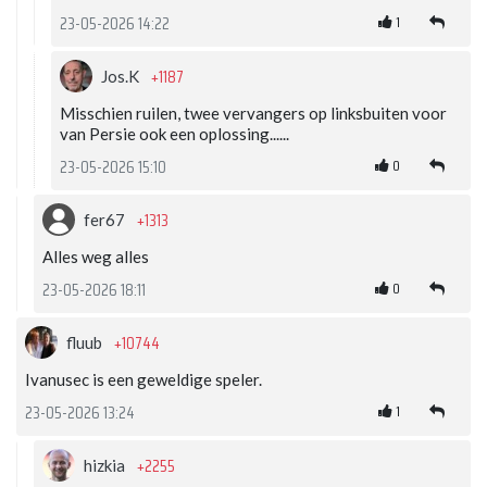
1
23-05-2026 14:22
+1187
Jos.K
Misschien ruilen, twee vervangers op linksbuiten voor
van Persie ook een oplossing......
0
23-05-2026 15:10
+1313
fer67
Alles weg alles
0
23-05-2026 18:11
+10744
fluub
Ivanusec is een geweldige speler.
1
23-05-2026 13:24
+2255
hizkia