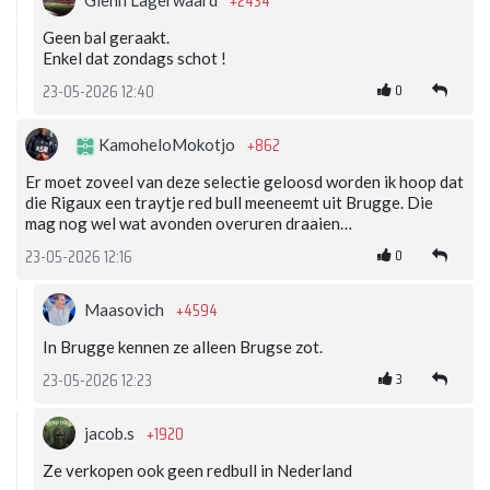
+2434
Glenn Lagerwaard
Geen bal geraakt.
Enkel dat zondags schot !
0
23-05-2026 12:40
+862
KamoheloMokotjo
Er moet zoveel van deze selectie geloosd worden ik hoop dat
die Rigaux een traytje red bull meeneemt uit Brugge. Die
mag nog wel wat avonden overuren draaien…
0
23-05-2026 12:16
+4594
Maasovich
In Brugge kennen ze alleen Brugse zot.
3
23-05-2026 12:23
+1920
jacob.s
Ze verkopen ook geen redbull in Nederland