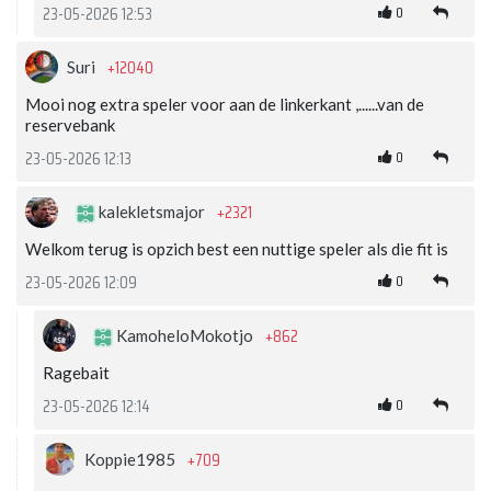
0
23-05-2026 12:53
+12040
Suri
Mooi nog extra speler voor aan de linkerkant ,......van de
reservebank
0
23-05-2026 12:13
+2321
kalekletsmajor
Welkom terug is opzich best een nuttige speler als die fit is
0
23-05-2026 12:09
+862
KamoheloMokotjo
Ragebait
0
23-05-2026 12:14
+709
Koppie1985