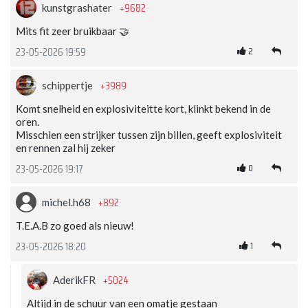
+9682
kunstgrashater
Mits fit zeer bruikbaar 🤝
2
23-05-2026 19:59
+3989
schippertje
Komt snelheid en explosiviteitte kort, klinkt bekend in de
oren.
Misschien een strijker tussen zijn billen, geeft explosiviteit
en rennen zal hij zeker
0
23-05-2026 19:17
+892
michel.h68
T.E.A.B zo goed als nieuw!
1
23-05-2026 18:20
+5024
AderikFR
Altijd in de schuur van een omatje gestaan