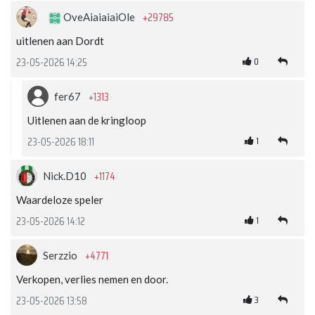
+29785
OveAiaiaiaiOle
uitlenen aan Dordt
0
23-05-2026 14:25
+1313
fer67
Uitlenen aan de kringloop
1
23-05-2026 18:11
+1174
Nick.D10
Waardeloze speler
1
23-05-2026 14:12
+4771
Serzzio
Verkopen, verlies nemen en door.
3
23-05-2026 13:58