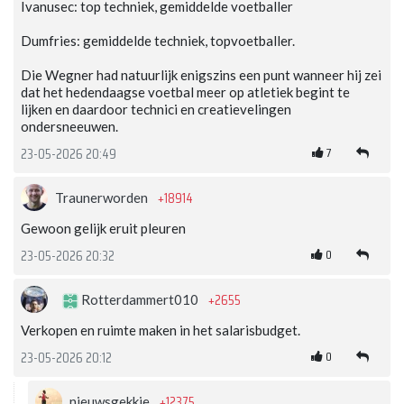
Ivanusec: top techniek, gemiddelde voetballer
Dumfries: gemiddelde techniek, topvoetballer.
Die Wegner had natuurlijk enigszins een punt wanneer hij zei
dat het hedendaagse voetbal meer op atletiek begint te
lijken en daardoor technici en creatievelingen
ondersneeuwen.
7
23-05-2026 20:49
+18914
Traunerworden
Gewoon gelijk eruit pleuren
0
23-05-2026 20:32
+2655
Rotterdammert010
Verkopen en ruimte maken in het salarisbudget.
0
23-05-2026 20:12
+12375
nieuwsgekkie