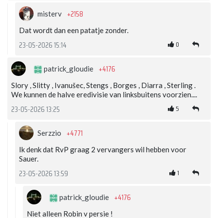
+2158
misterv
Dat wordt dan een patatje zonder.
0
23-05-2026 15:14
+4176
patrick_gloudie
Slory , Slitty , Ivanušec, Stengs , Borges , Diarra , Sterling .
We kunnen de halve eredivisie van linksbuitens voorzien....
5
23-05-2026 13:25
+4771
Serzzio
Ik denk dat RvP graag 2 vervangers wil hebben voor
Sauer.
1
23-05-2026 13:59
+4176
patrick_gloudie
Niet alleen Robin v persie !