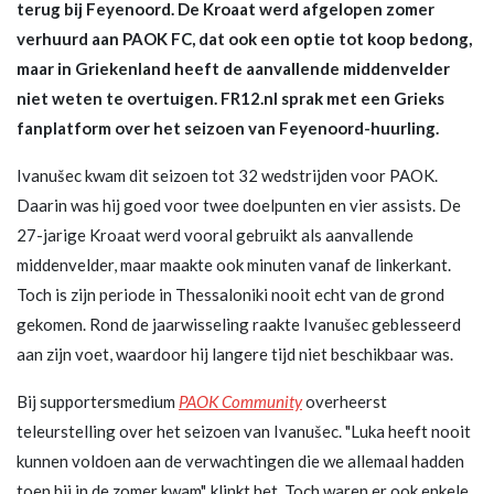
terug bij Feyenoord. De Kroaat werd afgelopen zomer
verhuurd aan PAOK FC, dat ook een optie tot koop bedong,
maar in Griekenland heeft de aanvallende middenvelder
niet weten te overtuigen. FR12.nl sprak met een Grieks
fanplatform over het seizoen van Feyenoord-huurling.
Ivanušec kwam dit seizoen tot 32 wedstrijden voor PAOK.
Daarin was hij goed voor twee doelpunten en vier assists. De
27-jarige Kroaat werd vooral gebruikt als aanvallende
middenvelder, maar maakte ook minuten vanaf de linkerkant.
Toch is zijn periode in Thessaloniki nooit echt van de grond
gekomen. Rond de jaarwisseling raakte Ivanušec geblesseerd
aan zijn voet, waardoor hij langere tijd niet beschikbaar was.
Bij supportersmedium
PAOK Community
overheerst
teleurstelling over het seizoen van Ivanušec. "Luka heeft nooit
kunnen voldoen aan de verwachtingen die we allemaal hadden
toen hij in de zomer kwam", klinkt het. Toch waren er ook enkele