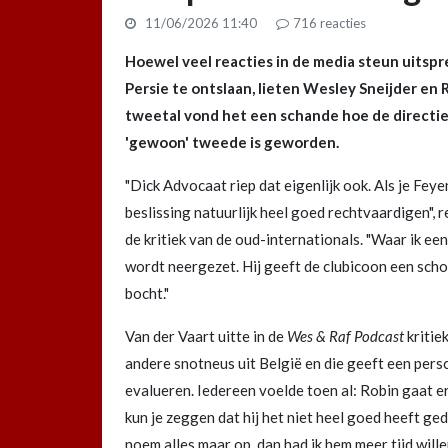
11/06/2026 11:40
716
reacties
Hoewel veel reacties in de media steun uitspr
Persie te ontslaan, lieten Wesley Sneijder en 
tweetal vond het een schande hoe de directie
'gewoon' tweede is geworden.
"Dick Advocaat riep dat eigenlijk ook. Als je Fey
beslissing natuurlijk heel goed rechtvaardigen", 
de kritiek van de oud-internationals. "Waar ik ee
wordt neergezet. Hij geeft de clubicoon een schop
bocht."
Van der Vaart uitte in de
Wes & Raf Podcast
kritie
andere snotneus uit België en die geeft een pers
evalueren. Iedereen voelde toen al: Robin gaat eru
kun je zeggen dat hij het niet heel goed heeft ge
noem alles maar op, dan had ik hem meer tijd will