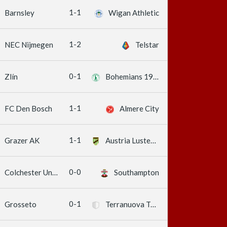
1-1
Barnsley
Wigan Athletic
1-2
NEC Nijmegen
Telstar
0-1
Zlín
Bohemians 1905
1-1
FC Den Bosch
Almere City
1-1
Grazer AK
Austria Lustenau
0-0
Colchester United
Southampton
0-1
Grosseto
Terranuova Traiana