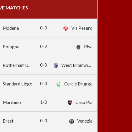
IVE MATCHES
0-0
Modena
Vis Pesaro
0-2
Bologna
Pisa
0-0
Rotherham United
West Bromwich Albion
0-0
Standard Liège
Cercle Brugge
1-0
Marítimo
Casa Pia
0-0
Brest
Venezia