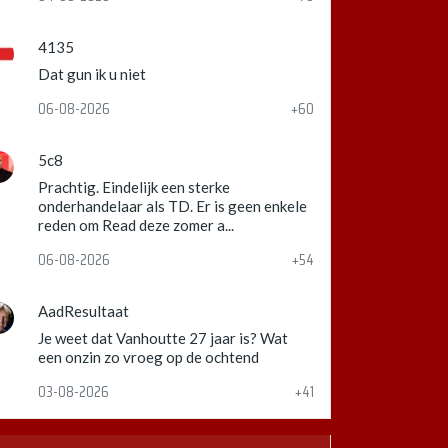
4135
Dat gun ik u niet
06-08-2026
+60
5c8
Prachtig. Eindelijk een sterke
onderhandelaar als TD. Er is geen enkele
reden om Read deze zomer a...
06-08-2026
+54
AadResultaat
Je weet dat Vanhoutte 27 jaar is? Wat
een onzin zo vroeg op de ochtend
03-08-2026
+41