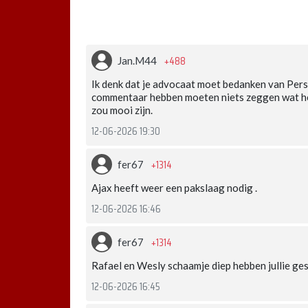
+488
Jan.M44
Ik denk dat je advocaat moet bedanken van Persi
commentaar hebben moeten niets zeggen wat he
zou mooi zijn.
12-06-2026 19:30
+1314
fer67
Ajax heeft weer een pakslaag nodig .
12-06-2026 16:46
+1314
fer67
Rafael en Wesly schaamje diep hebben jullie ge
12-06-2026 16:45