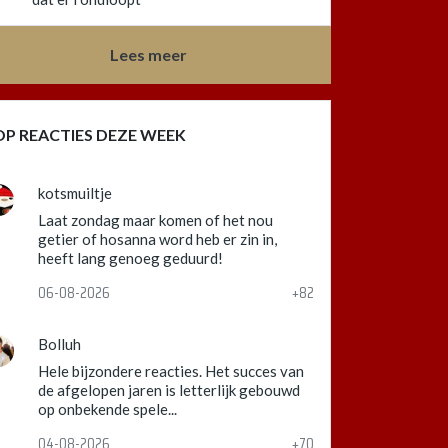
Lees meer
OP REACTIES DEZE WEEK
kotsmuiltje
Laat zondag maar komen of het nou
getier of hosanna word heb er zin in,
heeft lang genoeg geduurd!
06-08-2026
+82
Bolluh
Hele bijzondere reacties. Het succes van
de afgelopen jaren is letterlijk gebouwd
op onbekende spele...
04-08-2026
+70