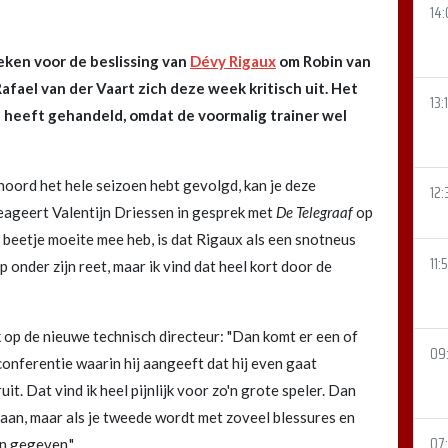
14:
eken voor de beslissing van
Dévy Rigaux
om Robin van
Rafael van der Vaart zich deze week kritisch uit. Het
13:
 heeft gehandeld, omdat de voormalig trainer wel
enoord het hele seizoen hebt gevolgd, kan je deze
12:
reageert Valentijn Driessen in gesprek met
De Telegraaf
op
n beetje moeite mee heb, is dat Rigaux als een snotneus
11:
 onder zijn reet, maar ik vind dat heel kort door de
k op de nieuwe technisch directeur: "Dan komt er een of
09:
conferentie waarin hij aangeeft dat hij even gaat
it. Dat vind ik heel pijnlijk voor zo'n grote speler. Dan
daan, maar als je tweede wordt met zoveel blessures en
07
en gegeven."