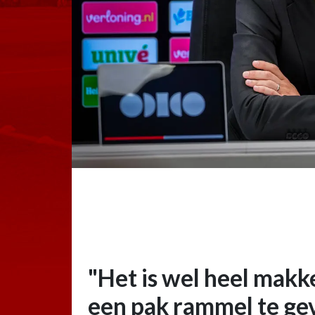
"Het is wel heel makk
een pak rammel te ge