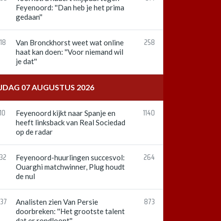
Feyenoord: ''Dan heb je het prima
gedaan''
18
258
Van Bronckhorst weet wat online
haat kan doen: ''Voor niemand wil
je dat''
IJDAG 07 AUGUSTUS 2026
10
1140
Feyenoord kijkt naar Spanje en
heeft linksback van Real Sociedad
op de radar
:32
264
Feyenoord-huurlingen succesvol:
Ouarghi matchwinner, Plug houdt
de nul
:37
873
Analisten zien Van Persie
doorbreken: ''Het grootste talent
dat er rondloopt''