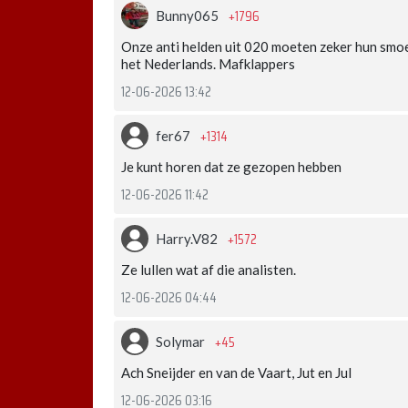
+1796
Bunny065
Onze anti helden uit 020 moeten zeker hun smoe
het Nederlands. Mafklappers
12-06-2026 13:42
+1314
fer67
Je kunt horen dat ze gezopen hebben
12-06-2026 11:42
+1572
Harry.V82
Ze lullen wat af die analisten.
12-06-2026 04:44
+45
Solymar
Ach Sneijder en van de Vaart, Jut en Jul
12-06-2026 03:16