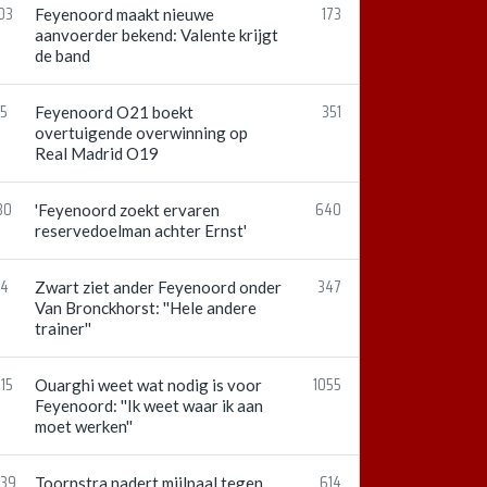
03
173
Feyenoord maakt nieuwe
aanvoerder bekend: Valente krijgt
de band
15
351
Feyenoord O21 boekt
overtuigende overwinning op
Real Madrid O19
30
640
'Feyenoord zoekt ervaren
reservedoelman achter Ernst'
54
347
Zwart ziet ander Feyenoord onder
Van Bronckhorst: ''Hele andere
trainer''
15
1055
Ouarghi weet wat nodig is voor
Feyenoord: ''Ik weet waar ik aan
moet werken''
:39
614
Toornstra nadert mijlpaal tegen