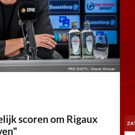
elijk scoren om Rigaux
ZA
ven"