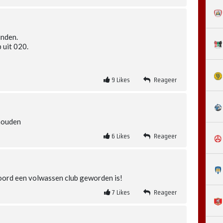
inden.
 uit 020.
9
Likes
Reageer
 houden
6
Likes
Reageer
noord een volwassen club geworden is!
7
Likes
Reageer