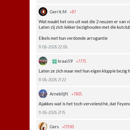
+87
Gerrit.M
Wat maakt het ons uit wat die 2 neuzen er van v
Laten zij zich lekker bezighouden met die kutclub
Eikels met hun verdomde arrogantie
11-06-2026 22:06
+7775
kraai59
Laten ze zich maar met hun eigen kluppie bezig
11-06-2026 21:22
+7805
Arneblijft
Ajakkes wat is het toch vervelend hè, dat Feye
11-06-2026 21:15
+17590
Gers