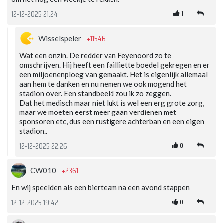
1
12-12-2025 21:24
+11546
Wisselspeler
Wat een onzin. De redder van Feyenoord zo te
omschrijven. Hij heeft een failliette boedel gekregen en er
een miljoenenploeg van gemaakt. Het is eigenlijk allemaal
aan hem te danken en nu nemen we ook mogend het
stadion over. Een standbeeld zou ik zo zeggen.
Dat het medisch maar niet lukt is wel een erg grote zorg,
maar we moeten eerst meer gaan verdienen met
sponsoren etc, dus een rustigere achterban en een eigen
stadion..
0
12-12-2025 22:26
+2361
CW010
En wij speelden als een bierteam na een avond stappen
0
12-12-2025 19:42