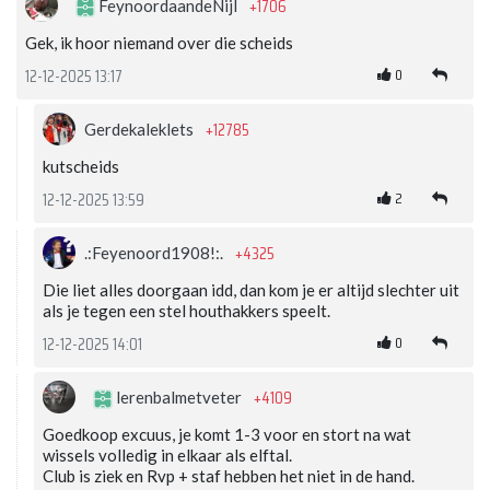
+1706
FeynoordaandeNijl
Gek, ik hoor niemand over die scheids
0
12-12-2025 13:17
+12785
Gerdekaleklets
kutscheids
2
12-12-2025 13:59
+4325
.:Feyenoord1908!:.
Die liet alles doorgaan idd, dan kom je er altijd slechter uit
als je tegen een stel houthakkers speelt.
0
12-12-2025 14:01
+4109
lerenbalmetveter
Goedkoop excuus, je komt 1-3 voor en stort na wat
wissels volledig in elkaar als elftal.
Club is ziek en Rvp + staf hebben het niet in de hand.