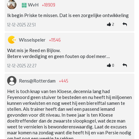
+18909
WvH
Ik begin Priske te missen. Dat is een zorgelijke ontwikkeling
2
12-12-2025 22:51
+11546
Wisselspeler
Wat mis je Reed en Bijlow.
Betere verdediging en geen fouten op doel meer…
0
12-12-2025 22:27
+445
Rens@Rotterdam
Het is toch knap van ten Kloese, decennia lang had
Feyenoord geen stuiver te besteden en nu heeft hij miljoenen
kunnen verkwisten en nog weet hij een bierelftal samen te
stellen. Als trainer heeft dan wel een passend iemand
gevonden voor dit niveau. In twee jaar is ten Kloese
doeltreffender dan de zwaarste sloopkogel, wat deze man
weet te vernielen is bewonderenswaardig. Laat de excuses
maar komen na zondag want die heeft hij en van Persie nodig
om het nog een weekje te rekken.