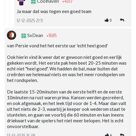
+4017
Coolhaven
Ja maar dat was tegen een goed team
0
12-12-2025 21:11
+1685
SxDean
van Persie vond het het eerste uur 'echt heel goed'
Ook hierin vind ik weer dat er gewoon niet goed en eerlijk
gekeken wordt. Het eerste pak hem beet 20-25 minuten was
echt niet "heel goed". We hadden de bal, maar buiten dat
creërden we helemaal niets en was het meer rondspelen om
het rondspelen.
De laatste 15-20minuten van de eerste helft en de eerste
10minuten na rust waren prima. Kansen werden gecreëerd,
en ook afgemaak, en het leek tijd voor de 1-4. Maar dan valt
uit het niets de 2-3, waarbij je keeper ook wederom staat te
stuntelen, en gaan we voorbij die 60 minuten en kan ineens
driekwart van de spelers het niet meer belopen. Het is echt
onvoorstelbaar.
4
12-12-2025 15:28