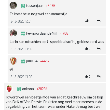
+8036
tussenjaar
Er komt heus nog wel een momentje
1
12-12-2025 12:51
+1706
FeynoordaandeNijl
Larin kan misschien op 9, speelde alsof hij geblesseerd was
0
12-12-2025 13:02
+4457
julio54
🤣
0
12-12-2025 13:03
+28284
ankona
Ik word wel een beetje moe van al dat geschreeuw om de kop
van DtK of Van Persie. Er zitten nog veel meer mensen in de
begeleiding van het team, waaronder Hake. Je mag best wel