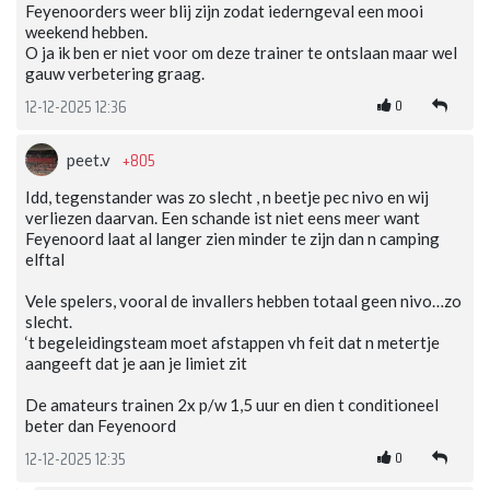
Feyenoorders weer blij zijn zodat iederngeval een mooi
weekend hebben.
O ja ik ben er niet voor om deze trainer te ontslaan maar wel
gauw verbetering graag.
0
12-12-2025 12:36
+805
peet.v
Idd, tegenstander was zo slecht , n beetje pec nivo en wij
verliezen daarvan. Een schande ist niet eens meer want
Feyenoord laat al langer zien minder te zijn dan n camping
elftal
Vele spelers, vooral de invallers hebben totaal geen nivo…zo
slecht.
‘t begeleidingsteam moet afstappen vh feit dat n metertje
aangeeft dat je aan je limiet zit
De amateurs trainen 2x p/w 1,5 uur en dien t conditioneel
beter dan Feyenoord
0
12-12-2025 12:35