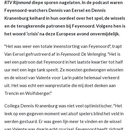
RTV Rijnmond
diepe sporen nagelaten. In de podcast waren
Feyenoord-watchers Dennis van Eersel en Dennis
Kranenburg keihard in hun oordeel over het spel, de wissels
en de terugkerende patronen bij Feyenoord. Volgens hen is
het woord ‘crisis’ na deze Europese avond onvermijdelijk.
"Het was weer een totale ineenstorting van Feyenoord", trapt
Van Eersel gefrustreerd af in
Feyenoord: De Verlenging
. "Het is
wel een patroon dat Feyenoord in het laatste kwartier tot half
uur met een lege tank speelt. Ze moesten gedwongen wisselen
en de wissel van Valente voor Larin pakte helemaal verkeerd
uit. Het was echt een wanprestatie die mij doet denken aan
Trencin en Wolfsberger."
Collega Dennis Kranenburg was niet veel optimistischer. "Het
leek op een gegeven moment wel alsof spelers blind het veld in
werden gestuurd. Er was geen lijn meer te vinden en de wissel
van Valente was daarin echt cruciaal. Feyenoord heeft zichzelf