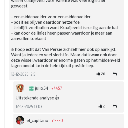
wissel kraaijeveld voor Valente was veel logischer
geweest.
- een middenvelder voor een middenvelder
- posities blijven daardoor hetzelfde
- Je blijft voetballen want Kraaijeveld is rustig aan de bal
- kan door de linies heen passen waardoor je meer aan
aanvallen toekomt
ik hoop echt dat Van Persie zichzelf hier ook op aankijkt.
Want ja iedereen veel slecht in. Maar dat kwam ook door
deze wissel, waardoor er enorme gaten op het middenveld
lagen omdat larin de hele tijd uit positie liep.
20
12-12-2025 12:51
+4457
julio54
Uitstekende analyse 👍
2
12-12-2025 13:03
+15320
el_capitano