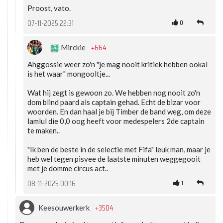
Proost, vato.
0
07-11-2025 22:31
+664
Mirckie
Ahggossie weer zo'n "je mag nooit kritiek hebben ookal
is het waar" mongooltje...
Wat hij zegt is gewoon zo. We hebben nog nooit zo'n
dom blind paard als captain gehad. Echt de bizar voor
woorden. En dan haal je bij Timber de band weg, om deze
lamlul die 0,0 oog heeft voor medespelers 2de captain
te maken..
"Ik ben de beste in de selectie met Fifa" leuk man, maar je
heb wel tegen pisvee de laatste minuten weggegooit
met je domme circus act..
1
08-11-2025 00:16
+3504
Keesouwerkerk