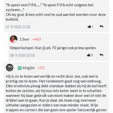
"Ik speel veel FIFA......" "Ik speel FIFA echt volgens het
systeem....."
Oh my god, ik ben echt veel te oud aan het worden voor deze
bullshit.
1
07-11-2025 23:30
+4421
13eer
Simpel kutspel. Kun jij als 70 jarige ook prima spelen.
0
08-11-2025 02:59
+333
kingjim
Hij is zo te lezen wel eerlijk en recht door zee, ook wel is
prettig om te lezen. Het rendement gaat nog wel omhoog.
Elke eredivisie ploeg dekt standaar dubbel als hij de bal heeft
buiten de zestien, als hij nou iets beter weet in te schatten
wanneer hij daar gebruik van moet maken door wel of niet de
dribbel aan te gaan. Kun je daar als team nog veel meer
uithalen aangezien er elders een man minder staat. Vrije
trappen en corners die kan geen ene speler fatsoenlijk geven