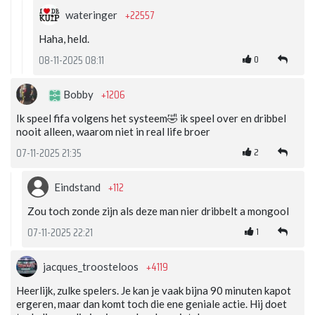
+22557
wateringer
Haha, held.
0
08-11-2025 08:11
+1206
Bobby
Ik speel fifa volgens het systeem🤣 ik speel over en dribbel
nooit alleen, waarom niet in real life broer
2
07-11-2025 21:35
+112
Eindstand
Zou toch zonde zijn als deze man nier dribbelt a mongool
1
07-11-2025 22:21
+4119
jacques_troosteloos
Heerlijk, zulke spelers. Je kan je vaak bijna 90 minuten kapot
ergeren, maar dan komt toch die ene geniale actie. Hij doet