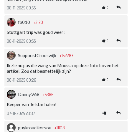
0
08-11-2025 00:55
+2120
fb010
Stuttgart trip was goud weer!
0
08-11-2025 00:55
+152283
SuppoostCrooswijk
Ik zie nu pas die wang van Moussa op deze foto boven het
artikel. Zou dat besmettelijk zijn?
0
08-11-2025 00:26
+5386
Danny.V68
Keeper van Telstar halen!
1
07-11-2025 23:37
+11018
guykroudikorsou