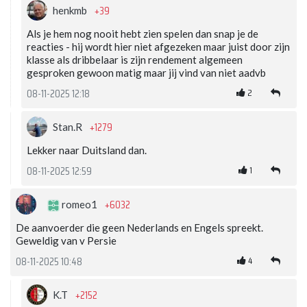
+39
henkmb
Als je hem nog nooit hebt zien spelen dan snap je de
reacties - hij wordt hier niet afgezeken maar juist door zijn
klasse als dribbelaar is zijn rendement algemeen
gesproken gewoon matig maar jij vind van niet aadvb
2
08-11-2025 12:18
+1279
Stan.R
Lekker naar Duitsland dan.
1
08-11-2025 12:59
+6032
romeo1
De aanvoerder die geen Nederlands en Engels spreekt.
Geweldig van v Persie
4
08-11-2025 10:48
+2152
K.T