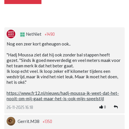
+1490
NetNiet
Nog een zeer kort geheugen ook..
"Hadj Moussa ziet dat hij ook zonder bal stappen heeft
gezet. ''Sinds ik goed meeverdedig en veel meters maak voor
het team merk ik dat het beter gaat.
Ik loop echt veel. Ik loop zeker elf kilometer tijdens een
wedstrijd, maar ik vind het niet leuk. Maar ik moet het doen,
het is oké."
https://www.fr12.nl/nieuws/hadj-moussa-ik-weet-dat-het-
nooit-om-mij-gaat-maar-het-is-ook-mijn-speelstijl
0
26-11-2025 16:18
+1350
Gerrit.M38