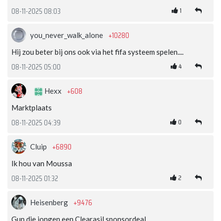
1
08-11-2025 08:03
+10280
you_never_walk_alone
Hij zou beter bij ons ook via het fifa systeem spelen....
4
08-11-2025 05:00
+608
Hexx
Marktplaats
0
08-11-2025 04:39
+6890
Cluip
Ik hou van Moussa
2
08-11-2025 01:32
+9476
Heisenberg
Gun die jongen een Clearasil sponsordeal