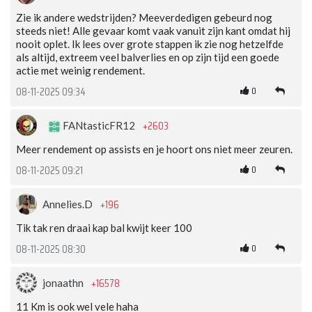
Zie ik andere wedstrijden? Meeverdedigen gebeurd nog
steeds niet! Alle gevaar komt vaak vanuit zijn kant omdat hij
nooit oplet. Ik lees over grote stappen ik zie nog hetzelfde
als altijd, extreem veel balverlies en op zijn tijd een goede
actie met weinig rendement.
0
08-11-2025 09:34
+2603
FANtasticFR12
Meer rendement op assists en je hoort ons niet meer zeuren.
0
08-11-2025 09:21
+196
Annelies.D
Tik tak ren draai kap bal kwijt keer 100
0
08-11-2025 08:30
+16578
jonaathn
11 Km is ook wel vele haha