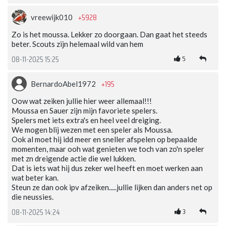
+5928
vreewijk010
Zo is het moussa. Lekker zo doorgaan. Dan gaat het steeds
beter. Scouts zijn helemaal wild van hem
5
08-11-2025 15:25
+195
BernardoAbel1972
Oow wat zeiken jullie hier weer allemaal!!!
Moussa en Sauer zijn mijn favoriete spelers.
Spelers met iets extra's en heel veel dreiging.
We mogen blij wezen met een speler als Moussa.
Ook al moet hij idd meer en sneller afspelen op bepaalde
momenten, maar ooh wat genieten we toch van zo'n speler
met zn dreigende actie die wel lukken.
Dat is iets wat hij dus zeker wel heeft en moet werken aan
wat beter kan.
Steun ze dan ook ipv afzeiken.....jullie lijken dan anders net op
die neussies.
3
08-11-2025 14:24