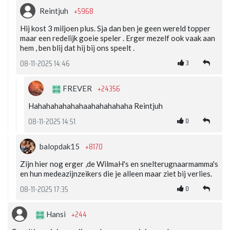
+5968
Reintjuh
Hij kost 3 miljoen plus. Sja dan ben je geen wereld topper
maar een redelijk goeie speler . Erger mezelf ook vaak aan
hem , ben blij dat hij bij ons speelt .
3
08-11-2025 14:46
+24356
FREVER
Hahahahahahahaahahahahaha Reintjuh
0
08-11-2025 14:51
+8170
balopdak15
Zijn hier nog erger ,de WilmaH's en snelterugnaarmamma's
en hun medeazijnzeikers die je alleen maar ziet bij verlies.
0
08-11-2025 17:35
+244
Hansi