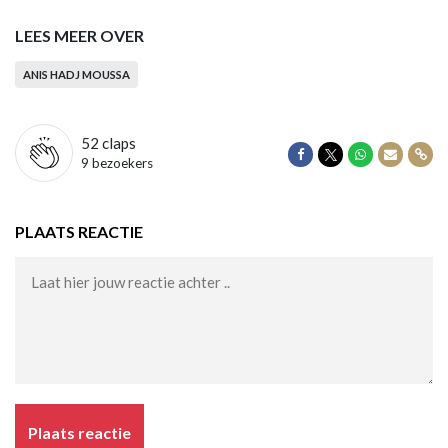
LEES MEER OVER
ANIS HADJ MOUSSA
52
claps
Delen op Facebook
Delen op Twitter
Delen op Wha
Delen vi
Dele
9 bezoekers
PLAATS REACTIE
Plaats reactie