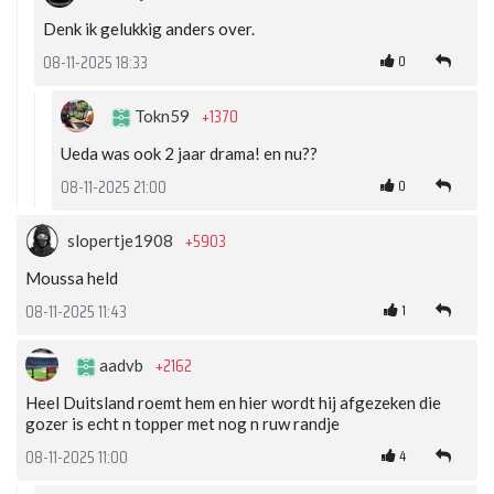
Denk ik gelukkig anders over.
0
08-11-2025 18:33
+1370
Tokn59
Ueda was ook 2 jaar drama! en nu??
0
08-11-2025 21:00
+5903
slopertje1908
Moussa held
1
08-11-2025 11:43
+2162
aadvb
Heel Duitsland roemt hem en hier wordt hij afgezeken die
gozer is echt n topper met nog n ruw randje
4
08-11-2025 11:00