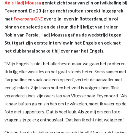
Anis Hadj Moussa
geniet zichtbaar van zijn ontwikkeling bij
Feyenoord. De 23-jarige rechtsbuiten spreekt in gesprek
met
Feyenoord ONE
over zijn leven in Rotterdam, zijn rol
binnen de selectie en de steun die hij krijgt van trainer
Robin van Persie. Hadj Moussa gaf na de wedstrijd tegen
Stuttgart zijn eerste interview in het Engels en ook met
het clubkanaal schakelt hij over naar het Engels.
''Mijn Engels is niet het allerbeste, maar we gaan het proberen.
Ik krijg elke week les en het gaat steeds beter. Soms samen met
Targhalline en vaak ook een op een'', vertelt de aanvaller met
een glimlach. Zijn leven buiten het veld is volgens hem flink
veranderd sinds zijn overstap van Vitesse naar Feyenoord. ''Als
ik naar buiten ga en zin heb om te winkelen, moet ik vaker op de
foto met supporters. Dat is heel leuk. Als ze mij om een foto
vragen zijn ze erg enthousiast. Dat kan ik echt niet weigeren.''
Ook buiten de trainingen om vermaakt Hadj Moussa zich prima.