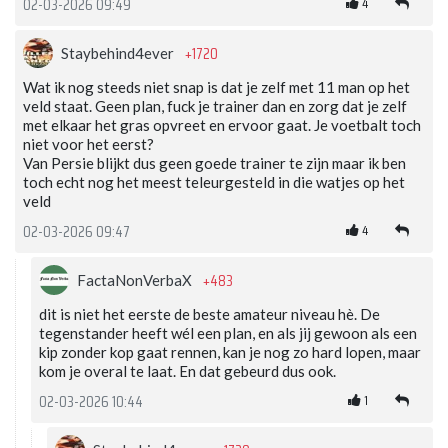
4
02-03-2026 09:49
+1720
Staybehind4ever
Wat ik nog steeds niet snap is dat je zelf met 11 man op het
veld staat. Geen plan, fuck je trainer dan en zorg dat je zelf
met elkaar het gras opvreet en ervoor gaat. Je voetbalt toch
niet voor het eerst?
Van Persie blijkt dus geen goede trainer te zijn maar ik ben
toch echt nog het meest teleurgesteld in die watjes op het
veld
4
02-03-2026 09:47
+483
FactaNonVerbaX
dit is niet het eerste de beste amateur niveau hè. De
tegenstander heeft wél een plan, en als jij gewoon als een
kip zonder kop gaat rennen, kan je nog zo hard lopen, maar
kom je overal te laat. En dat gebeurd dus ook.
1
02-03-2026 10:44