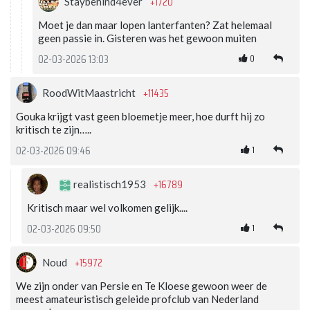
+1720
Staybehind4ever
Moet je dan maar lopen lanterfanten? Zat helemaal
geen passie in. Gisteren was het gewoon muiten
0
02-03-2026 13:03
+11435
RoodWitMaastricht
Gouka krijgt vast geen bloemetje meer, hoe durft hij zo
kritisch te zijn…..
1
02-03-2026 09:46
+16789
realistisch1953
Kritisch maar wel volkomen gelijk....
1
02-03-2026 09:50
+15972
Noud
We zijn onder van Persie en Te Kloese gewoon weer de
meest amateuristisch geleide profclub van Nederland