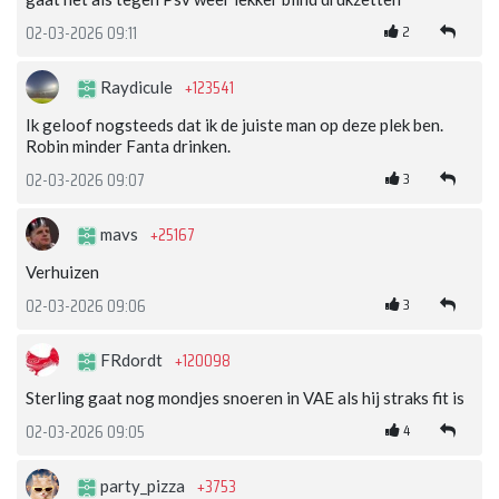
2
02-03-2026 09:11
+123541
Raydicule
Ik geloof nogsteeds dat ik de juiste man op deze plek ben.
Robin minder Fanta drinken.
3
02-03-2026 09:07
+25167
mavs
Verhuizen
3
02-03-2026 09:06
+120098
FRdordt
Sterling gaat nog mondjes snoeren in VAE als hij straks fit is
4
02-03-2026 09:05
+3753
party_pizza