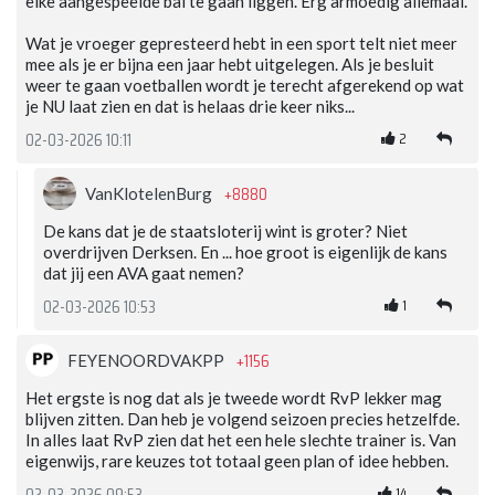
elke aangespeelde bal te gaan liggen. Erg armoedig allemaal.
Wat je vroeger gepresteerd hebt in een sport telt niet meer
mee als je er bijna een jaar hebt uitgelegen. Als je besluit
weer te gaan voetballen wordt je terecht afgerekend op wat
je NU laat zien en dat is helaas drie keer niks...
2
02-03-2026 10:11
+8880
VanKlotelenBurg
De kans dat je de staatsloterij wint is groter? Niet
overdrijven Derksen. En ... hoe groot is eigenlijk de kans
dat jij een AVA gaat nemen?
1
02-03-2026 10:53
+1156
FEYENOORDVAKPP
Het ergste is nog dat als je tweede wordt RvP lekker mag
blijven zitten. Dan heb je volgend seizoen precies hetzelfde.
In alles laat RvP zien dat het een hele slechte trainer is. Van
eigenwijs, rare keuzes tot totaal geen plan of idee hebben.
14