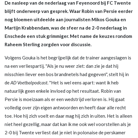
De nasleep van de nederlaag van Feyenoord bij FC Twente
blijft onderwerp van gesprek. Waar Robin van Persie eerder
nog bloemen uitdeelde aan journalisten Mikos Gouka en
Martijn Krabbendam, was de sfeer na de 2-0 nederlaag in
Enschede een stuk grimmiger. Met name de keuzes rondom
Raheem Sterling zorgden voor discussie.
Volgens Gouka is het begrijpelijk dat de trainer aangeslagen is
na een verliespartij. ''Als je nu weer ziet: dan zie je dat hij
misschien liever een bos brandnetels had gegeven'', stelt hij in
de
AD Voetbalpodcast
. ''Het is wel eens apart: want ik heb
natuurlijk geen enkele invloed op het resultaat. Robin van
Persie is moeizaam als er een wedstrijd verloren is. Hij gaat
volledig over zijn eigen antwoorden en heeft daar alle recht
toe. Hoe hij zich voelt en daar mag hij zich in uiten. Het is alleen
niet heel gezellig, maar dat kan ik me ook wel voorstellen als je
2-0 bij Twente verliest dat je niet in polonaise de perskamer