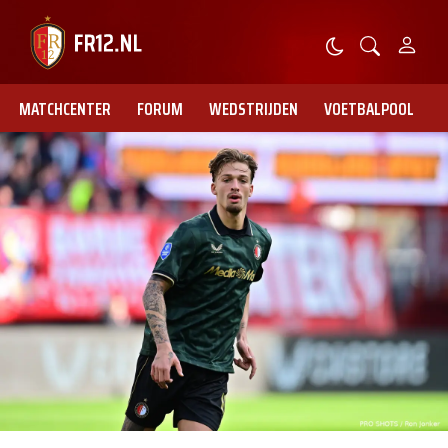
MATCHCENTER
FORUM
WEDSTRIJDEN
VOETBALPOOL