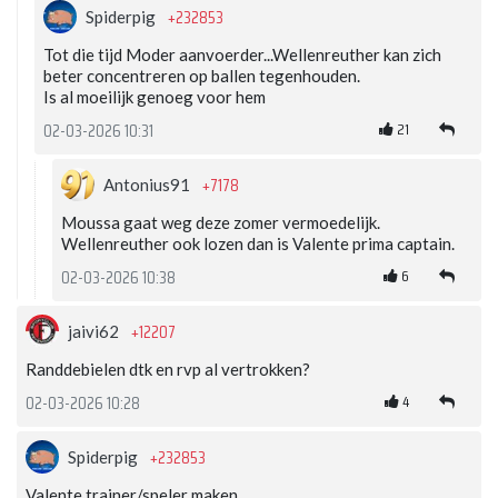
+232853
Spiderpig
Tot die tijd Moder aanvoerder...Wellenreuther kan zich
beter concentreren op ballen tegenhouden.
Is al moeilijk genoeg voor hem
21
02-03-2026 10:31
+7178
Antonius91
Moussa gaat weg deze zomer vermoedelijk.
Wellenreuther ook lozen dan is Valente prima captain.
6
02-03-2026 10:38
+12207
jaivi62
Randdebielen dtk en rvp al vertrokken?
4
02-03-2026 10:28
+232853
Spiderpig
Valente trainer/speler maken