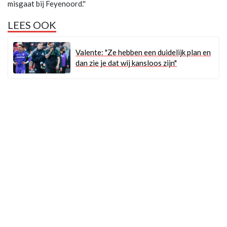
misgaat bij Feyenoord.''
LEES OOK
Valente: "Ze hebben een duidelijk plan en
dan zie je dat wij kansloos zijn"