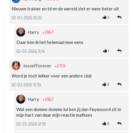
Nieuwe trainer en td en de wereld ziet er weer beter uit
3
02-03-2026 10:32
+3967
Harry
Daar ben ik het helemaal mee eens
1
02-03-2026 11:14
+2759
JoszefForever
Word je toch lekker voor een andere club
0
02-03-2026 12:10
+3967
Harry
Wat een domme domme lul ben jij dan Feyenoord zit in
mijn hart van daar mijn reactie mafkees
0
02-03-2026 12:19