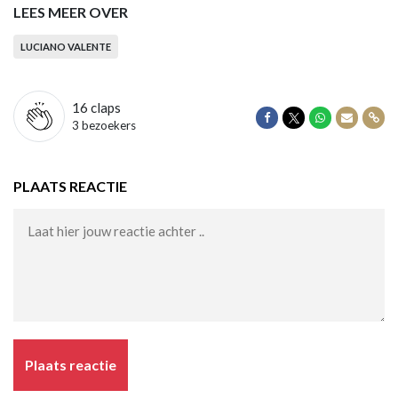
LEES MEER OVER
LUCIANO VALENTE
16
claps
Delen op Facebook
Delen op Twitter
Delen op Wha
Delen vi
Dele
3 bezoekers
PLAATS REACTIE
Plaats reactie