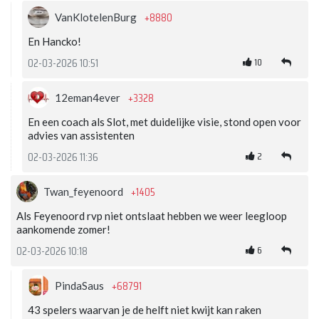
+8880
VanKlotelenBurg
En Hancko!
10
02-03-2026 10:51
+3328
12eman4ever
En een coach als Slot, met duidelijke visie, stond open voor
advies van assistenten
2
02-03-2026 11:36
+1405
Twan_feyenoord
Als Feyenoord rvp niet ontslaat hebben we weer leegloop
aankomende zomer!
6
02-03-2026 10:18
+68791
PindaSaus
43 spelers waarvan je de helft niet kwijt kan raken