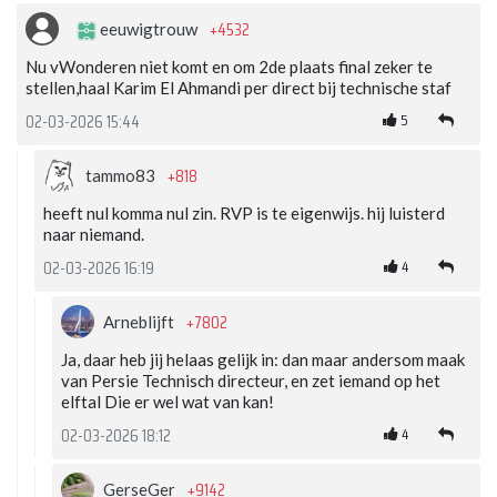
+4532
eeuwigtrouw
Nu vWonderen niet komt en om 2de plaats final zeker te
stellen,haal Karim El Ahmandi per direct bij technische staf
5
02-03-2026 15:44
+818
tammo83
heeft nul komma nul zin. RVP is te eigenwijs. hij luisterd
naar niemand.
4
02-03-2026 16:19
+7802
Arneblijft
Ja, daar heb jij helaas gelijk in: dan maar andersom maak
van Persie Technisch directeur, en zet iemand op het
elftal Die er wel wat van kan!
4
02-03-2026 18:12
+9142
GerseGer