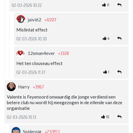
11
02-03-2026 10:22
+12207
jaivi62
Mislintat effect
4
02-03-2026 10:30
+3328
12eman4ever
Het ten clouseau effect
1
02-03-2026 11:37
+3967
Harry
Valente is Feyenoord onwaardig die jonge verdiend een
betere club nu wordt hij meegezogen in de ellende van deze
organisatie
10
02-03-2026 10:13
+232853
Spiderpig