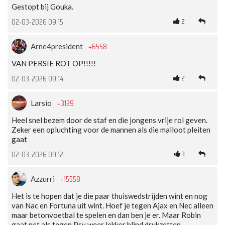
Gestopt bij Gouka.
2
02-03-2026 09:15
+6558
Arne4president
VAN PERSIE ROT OP!!!!!
2
02-03-2026 09:14
+3139
Larsio
Heel snel bezem door de staf en die jongens vrije rol geven.
Zeker een opluchting voor de mannen als die malloot pleiten
gaat
3
02-03-2026 09:12
+15558
Azzurri
Het is te hopen dat je die paar thuiswedstrijden wint en nog
van Nac en Fortuna uit wint. Hoef je tegen Ajax en Nec alleen
maar betonvoetbal te spelen en dan ben je er. Maar Robin
gaat net als tegen Psv weer lekker blind drukzetten