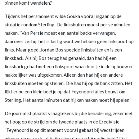
binnen komt wandelen.''
Tijdens het persmoment wilde Gouka vooral ingaan op de
situatie rondom Sterling. De linksbuiten moest per se minuten
maken. ''Van Persie moest een aantal backs vervangen,
daarover zei hij: het is lastig want we hebben geen linkspoot op
links. Maar goed, Jordan Bos speelde linksbuiten en is een
linksback. Als hij Bos terug had gehaald, dan had hij een
linksback gehad met een linkspoot waardoor je in de opbouw er
makkelijker was uitgekomen. Alleen dan had hij een andere
linksbuiten moeten opstellen. Die had hij op de bank zitten. Het
lijkt er nu een klein beetje op dat Feyenoord alles bouwt om
Sterling. Het aantal minuten dat hij kan maken moet hij spelen.''
De journalist plaatst vraagtekens bij die benadering, zeker met
het oog op de strijd om de tweede plaats in de Eredivisie.
''Feyenoord is op dit moment vooral gebaat bij wedstrijden
winnen, de vraag is of je Sterling daar nu bij nodig hebt? Dat