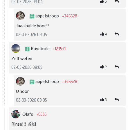
5
02-03-2026 09:04
+346528
appelstroop
Jaaa hulde hoor!!
4
02-03-2026 09:05
+123541
Raydicule
Zelf weten
2
02-03-2026 09:05
+346528
appelstroop
U hoor
3
02-03-2026 09:05
+6555
Olafs
Rinse!!! 🍏🙌