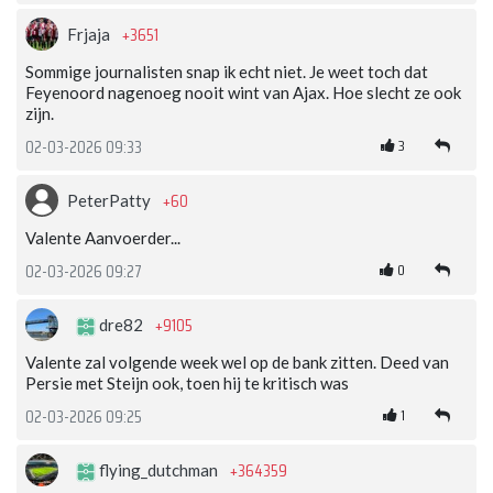
+3651
Frjaja
Sommige journalisten snap ik echt niet. Je weet toch dat
Feyenoord nagenoeg nooit wint van Ajax. Hoe slecht ze ook
zijn.
3
02-03-2026 09:33
+60
PeterPatty
Valente Aanvoerder...
0
02-03-2026 09:27
+9105
dre82
Valente zal volgende week wel op de bank zitten. Deed van
Persie met Steijn ook, toen hij te kritisch was
1
02-03-2026 09:25
+364359
flying_dutchman