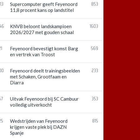
13
853
Supercomputer geeft Feyenoord
11,8 procent kans op landstitel
:46
1603
KNVB beloont landskampioen
2026/2027 met gouden schaal
21
569
Feyenoord bevestigt komst Barg
en vertrek van Troost
00
233
Feyenoord deelt trainingsbeelden
met Schaken, Grootfaam en
Diarra
57
353
Uitvak Feyenoord bij SC Cambuur
volledig uitverkocht
25
815
Wedstrijden van Feyenoord
krijgen vaste plek bij DAZN
Spanje