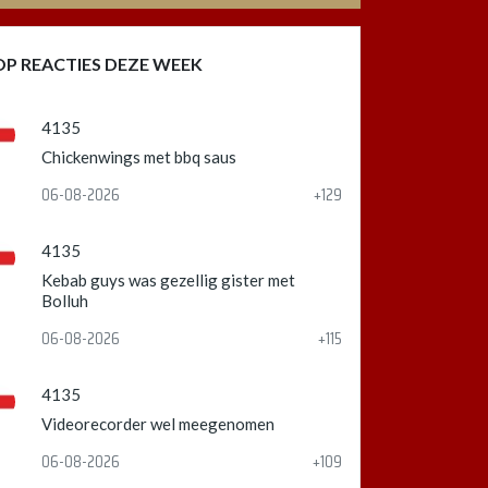
OP REACTIES DEZE WEEK
4135
Chickenwings met bbq saus
06-08-2026
+129
4135
Kebab guys was gezellig gister met
Bolluh
06-08-2026
+115
4135
Videorecorder wel meegenomen
06-08-2026
+109