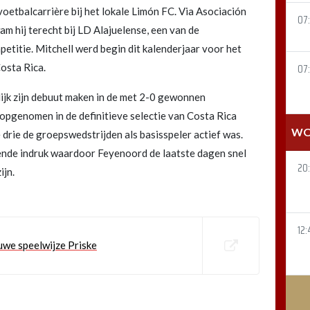
oetbalcarrière bij het lokale Limón FC. Via Asociación
07
 hij terecht bij LD Alajuelense, een van de
titie. Mitchell werd begin dit kalenderjaar voor het
osta Rica.
07
lijk zijn debuut maken in de met 2-0 gewonnen
j opgenomen in de definitieve selectie van Costa Rica
WO
 drie de groepswedstrijden als basisspeler actief was.
ende indruk waardoor Feyenoord de laatste dagen snel
20
ijn.
12:
euwe speelwijze Priske