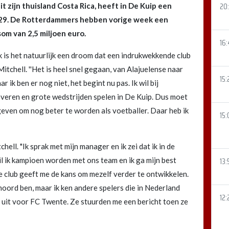
20:
t zijn thuisland Costa Rica, heeft in De Kuip een
2029. De Rotterdammers hebben vorige week een
om van 2,5 miljoen euro.
16
ik is het natuurlijk een droom dat een indrukwekkende club
itchell. ''Het is heel snel gegaan, van Alajuelense naar
15:
ik ben er nog niet, het begint nu pas. Ik wil bij
overen en grote wedstrijden spelen in De Kuip. Dus moet
 geven om nog beter te worden als voetballer. Daar heb ik
15:
ll. "Ik sprak met mijn manager en ik zei dat ik in de
il ik kampioen worden met ons team en ik ga mijn best
13:
e club geeft me de kans om mezelf verder te ontwikkelen.
enoord ben, maar ik ken andere spelers die in Nederland
12:
uit voor FC Twente. Ze stuurden me een bericht toen ze