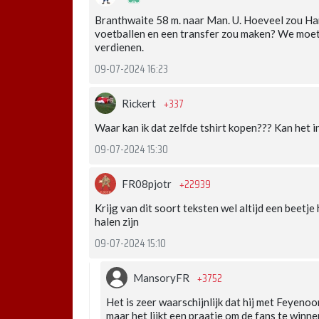
Branthwaite 58 m. naar Man. U. Hoeveel zou Hanc
voetballen en een transfer zou maken? We moete
verdienen.
09-07-2024 16:23
+337
Rickert
Waar kan ik dat zelfde tshirt kopen??? Kan het i
09-07-2024 15:30
+22939
FR08pjotr
Krijg van dit soort teksten wel altijd een beetj
halen zijn
09-07-2024 15:10
+3752
MansoryFR
Het is zeer waarschijnlijk dat hij met Feyeno
maar het lijkt een praatje om de fans te winne