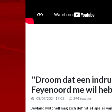
''Droom dat een indr
Feyenoord me wil heb
08/07/2024 17:02
294
reacties
Jeyland Mitchell mag zich definitief speler v