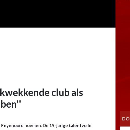
ukwekkende club als
ben''
DO
an Feyenoord noemen. De 19-jarige talentvolle