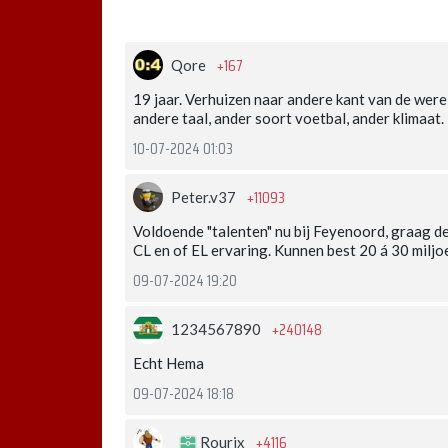
+167
Qore
19 jaar. Verhuizen naar andere kant van de werel
andere taal, ander soort voetbal, ander klimaat.
10-07-2024 01:03
+11093
Peter.v37
Voldoende "talenten" nu bij Feyenoord, graag 
CL en of EL ervaring. Kunnen best 20 á 30 miljo
09-07-2024 19:20
+240148
1234567890
Echt Hema
09-07-2024 18:18
+4116
Rourix