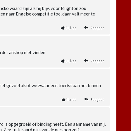
ko waard zijn als hij bijv. voor Brighton zou
n naar Engelse competitie toe, daar valt meer te
0
Likes
Reageer
n de fanshop niet vinden
0
Likes
Reageer
e het gevoel alsof we zwaar een toerist aan het binnen
1
Likes
Reageer
ord is opgegroeid of binding heeft. Een aanname van mij,
n. Zegt uiteraard niks van de persoon zelf.