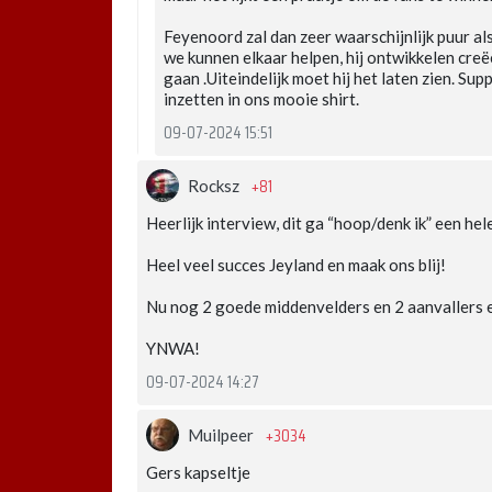
Feyenoord zal dan zeer waarschijnlijk puur a
we kunnen elkaar helpen, hij ontwikkelen cre
gaan .Uiteindelijk moet hij het laten zien. Supp
inzetten in ons mooie shirt.
09-07-2024 15:51
+81
Rocksz
Heerlijk interview, dit ga “hoop/denk ik” een he
Heel veel succes Jeyland en maak ons blij!
Nu nog 2 goede middenvelders en 2 aanvallers er
YNWA!
09-07-2024 14:27
+3034
Muilpeer
Gers kapseltje