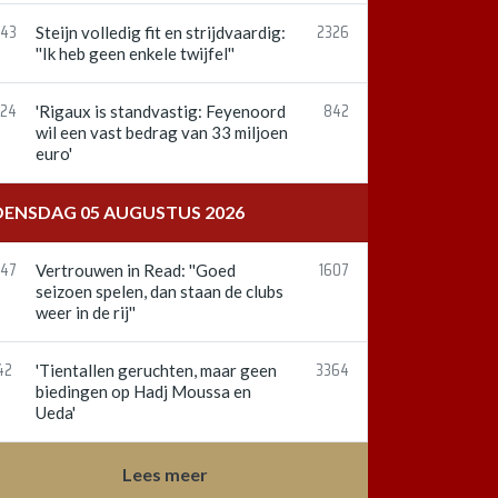
:43
2326
Steijn volledig fit en strijdvaardig:
''Ik heb geen enkele twijfel''
:24
842
'Rigaux is standvastig: Feyenoord
wil een vast bedrag van 33 miljoen
euro'
ENSDAG 05 AUGUSTUS 2026
:47
1607
Vertrouwen in Read: ''Goed
seizoen spelen, dan staan de clubs
weer in de rij''
42
3364
'Tientallen geruchten, maar geen
biedingen op Hadj Moussa en
Ueda'
Lees meer