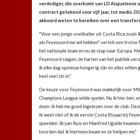
verdediger, die overkomt van LD Alajuelense ui
contract getekend voor vijf jaar, tot medio 
akkoord weten te bereiken over een transfers
''Voor een jonge voetballer uit Costa Rica zoals 
als Feyenoord me wil hebben'' vertelt een trotse M
het nationale team en nu de stap naar Europa. Maar 
Feyenoord slagen, de harten van het publiek ver
ik elke dag opnieuw hongerig zijn en alles willen
heel veel zin in.''
De keuze voor Feyenoord was makkelijk voor Mitche
Champions League wilde spelen. Nu ik hier ben, w
doen. Ik heb me goed ingelezen over de club. Dez
Ik weet niet of ik de eerste Costa Ricaan bij Fey
speelden. Bryan Ruiz en Manfred Ugalde kwamen 
hoorden dat ik hierheen kwam en ze hielpen me."