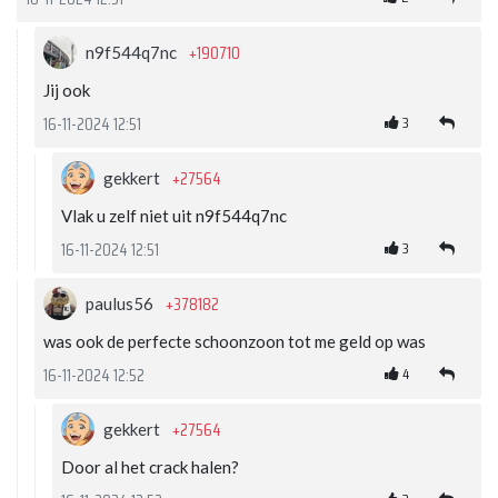
+190710
n9f544q7nc
Jij ook
3
16-11-2024 12:51
+27564
gekkert
Vlak u zelf niet uit n9f544q7nc
3
16-11-2024 12:51
+378182
paulus56
was ook de perfecte schoonzoon tot me geld op was
4
16-11-2024 12:52
+27564
gekkert
Door al het crack halen?