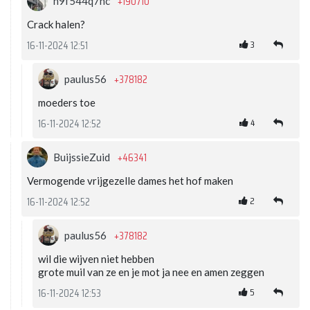
+190710
n9f544q7nc
Crack halen?
3
16-11-2024 12:51
+378182
paulus56
moeders toe
4
16-11-2024 12:52
+46341
BuijssieZuid
Vermogende vrijgezelle dames het hof maken
2
16-11-2024 12:52
+378182
paulus56
wil die wijven niet hebben
grote muil van ze en je mot ja nee en amen zeggen
5
16-11-2024 12:53