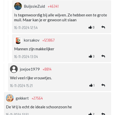
+46341
BuijssieZuid
Is tegenwoordig bij alle wijven. Ze hebben een te grote
muil. Maar kan je er gewoon uit slaan
0
16-11-2024 12:54
+123867
korsakov
Mannen zijn makkelijker
3
16-11-2024 13:04
+8814
joejoe1979
Wel veel rijke vrouwtjes.
1
16-11-2024 15:21
+27564
gekkert
De Vrij is echt de ideale schoonzoon he
2
16-11-2024 12:51