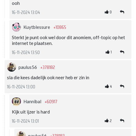
ooh
0
16-11-2024 13:04
+10865
Kuytblessure
Sterkt je punt ook wel door dit anomiem, off-topic op het
internet te plaatsen.
1
16-11-2024 13:50
+378182
paulus56
sla die kees dadelijk ook neer heb er zin in
4
16-11-2024 13:00
+60917
Hannibal
Kijk uit ijzer is hard
2
16-11-2024 13:01
+378182
paulus56