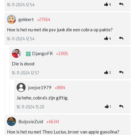
4
16-11-2024 12:54
+27564
gekkert
Hoe is het nu met die psv junk die een cobra op pakte?
4
16-11-2024 12:54
+33105
DjangoFR
Die is dood
3
16-11-2024 12:57
+8814
joejoe1979
Ja hehe, cobra's zijn giftig.
1
16-11-2024 15:20
+46341
BuijssieZuid
Hoe is het nu met Theo Lucius, broer van appie gasolina?