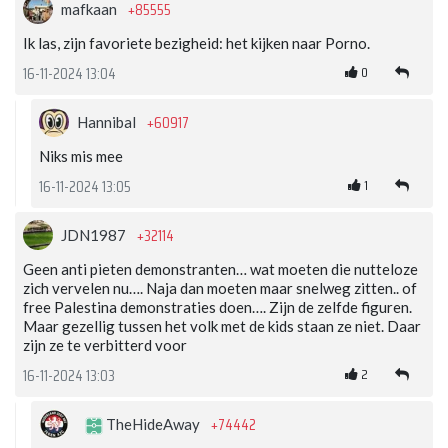
+85555
mafkaan
Ik las, zijn favoriete bezigheid: het kijken naar Porno.
0
16-11-2024 13:04
+60917
Hannibal
Niks mis mee
1
16-11-2024 13:05
+32114
JDN1987
Geen anti pieten demonstranten… wat moeten die nutteloze
zich vervelen nu…. Naja dan moeten maar snelweg zitten.. of
free Palestina demonstraties doen…. Zijn de zelfde figuren.
Maar gezellig tussen het volk met de kids staan ze niet. Daar
zijn ze te verbitterd voor
2
16-11-2024 13:03
+74442
TheHideAway