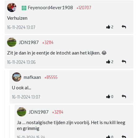
+120707
Feyenoord4ever1908
Verhuizen
2
16-11-2024 13:07
+32114
JDN1987
Zit je dan in je eentje de intocht aan het kijken. 😂
2
16-11-2024 13:06
+85555
mafkaan
U ook al...
0
16-11-2024 13:07
+32114
JDN1987
Ja … nostalgische tijden zijn voorbij. Het is nu kill leeg
en grimmig
0
16-11-2024 15:24