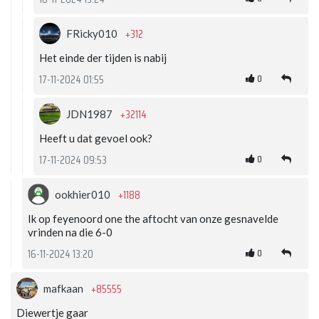
+312
FRicky010
Het einde der tijden is nabij
0
17-11-2024 01:55
+32114
JDN1987
Heeft u dat gevoel ook?
0
17-11-2024 09:53
+1188
ookhier010
Ik op feyenoord one the aftocht van onze gesnavelde
vrinden na die 6-0
0
16-11-2024 13:20
+85555
mafkaan
Diewertje gaar