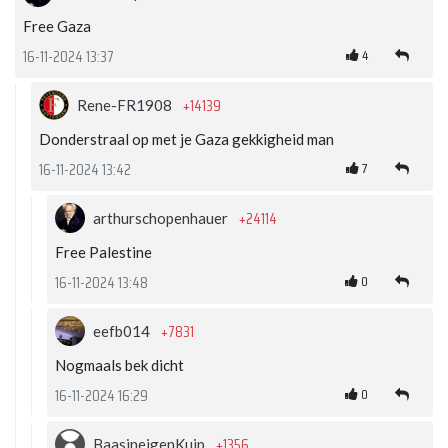
Free Gaza
4
16-11-2024 13:37
+14139
Rene-FR1908
Donderstraal op met je Gaza gekkigheid man
7
16-11-2024 13:42
+24114
arthurschopenhauer
Free Palestine
0
16-11-2024 13:48
+7831
eefb014
Nogmaals bek dicht
0
16-11-2024 16:29
+1356
BaasineigenKuip