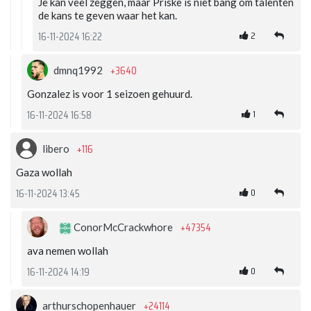
Je kan veel zeggen, maar Priske is niet bang om talenten
de kans te geven waar het kan.
2
16-11-2024 16:22
+3640
dmnq1992
Gonzalez is voor 1 seizoen gehuurd.
1
16-11-2024 16:58
+116
libero
Gaza wollah
0
16-11-2024 13:45
+47354
ConorMcCrackwhore
ava nemen wollah
0
16-11-2024 14:19
+24114
arthurschopenhauer