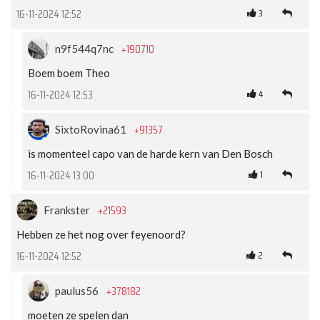
3
16-11-2024 12:52
+190710
n9f544q7nc
Boem boem Theo
4
16-11-2024 12:53
+91357
SixtoRovina61
is momenteel capo van de harde kern van Den Bosch
1
16-11-2024 13:00
+21593
Frankster
Hebben ze het nog over feyenoord?
2
16-11-2024 12:52
+378182
paulus56
moeten ze spelen dan