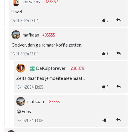
+123867
korsakov
U wel
2
16-11-2024 13:04
+85555
mafkaan
Godver, dan ga ik maar koffie zetten.
2
16-11-2024 13:05
+236879
DeKuipforever
Zelfs daar heb je moeite mee maat...
2
16-11-2024 13:05
+85555
mafkaan
😭Eebs
1
16-11-2024 13:06