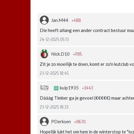
+488
Jan.M44
Die heeft allang een ander contract bestuur maa
24-12-2025 05:13
+1195
Nick.D10
Zit je zo moeilijk te doen, komt er zo'n kutclub v
23-12-2025 18:45
+3443
kuip1935
Dááág Timber ga je gevoel (€€€€€) maar achte
23-12-2025 18:33
+9670
PDerksen
Hopelijk lukt het om hem in de winterstop te "lo