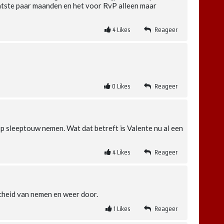
aatste paar maanden en het voor RvP alleen maar
4
Likes
Reageer
0
Likes
Reageer
p sleeptouw nemen. Wat dat betreft is Valente nu al een
4
Likes
Reageer
fscheid van nemen en weer door.
1
Likes
Reageer