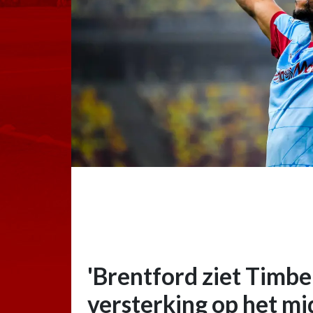
'Brentford ziet Timber
versterking op het mi