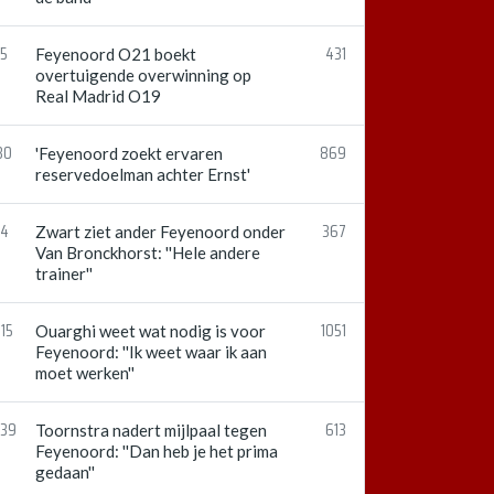
15
431
Feyenoord O21 boekt
overtuigende overwinning op
Real Madrid O19
30
869
'Feyenoord zoekt ervaren
reservedoelman achter Ernst'
54
367
Zwart ziet ander Feyenoord onder
Van Bronckhorst: ''Hele andere
trainer''
15
1051
Ouarghi weet wat nodig is voor
Feyenoord: ''Ik weet waar ik aan
moet werken''
:39
613
Toornstra nadert mijlpaal tegen
Feyenoord: ''Dan heb je het prima
gedaan''