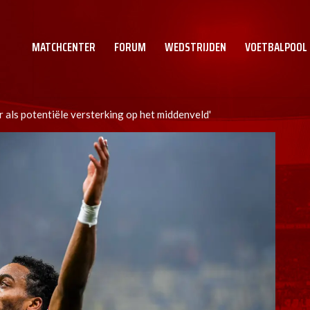
MATCHCENTER
FORUM
WEDSTRIJDEN
VOETBALPOOL
r als potentiële versterking op het middenveld'