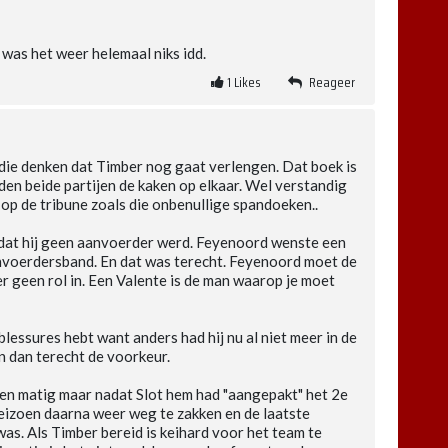
as het weer helemaal niks idd.
1
Likes
Reageer
n die denken dat Timber nog gaat verlengen. Dat boek is
den beide partijen de kaken op elkaar. Wel verstandig
 op de tribune zoals die onbenullige spandoeken..
dat hij geen aanvoerder werd. Feyenoord wenste een
anvoerdersband. En dat was terecht. Feyenoord moet de
er geen rol in. Een Valente is de man waarop je moet
blessures hebt want anders had hij nu al niet meer in de
en dan terecht de voorkeur.
izoen matig maar nadat Slot hem had "aangepakt" het 2e
eizoen daarna weer weg te zakken en de laatste
s. Als Timber bereid is keihard voor het team te