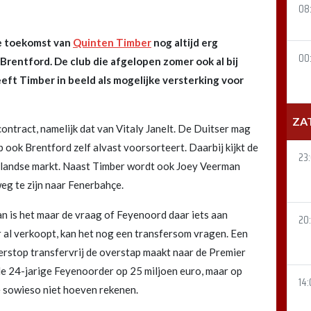
08
de toekomst van
Quinten Timber
nog altijd erg
00
rentford. De club die afgelopen zomer ook al bij
ft Timber in beeld als mogelijke versterking voor
ZA
ntract, namelijk dat van Vitaly Janelt. De Duitser mag
 ook Brentford zelf alvast voorsorteert. Daarbij kijkt de
23
landse markt. Naast Timber wordt ook Joey Veerman
weg te zijn naar Fenerbahçe.
 is het maar de vraag of Feyenoord daar iets aan
20
 al verkoopt, kan het nog een transfersom vragen. Een
merstop transfervrij de overstap maakt naar de Premier
e 24-jarige Feyenoorder op 25 miljoen euro, maar op
14:
ie sowieso niet hoeven rekenen.