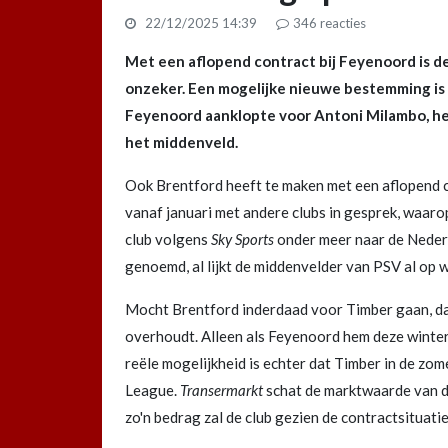
22/12/2025 14:39
346
reacties
Met een aflopend contract bij Feyenoord is 
onzeker. Een mogelijke nieuwe bestemming is B
Feyenoord aanklopte voor Antoni Milambo, hee
het middenveld.
Ook Brentford heeft te maken met een aflopend co
vanaf januari met andere clubs in gesprek, waarop
club volgens
Sky Sports
onder meer naar de Neder
genoemd, al lijkt de middenvelder van PSV al op 
Mocht Brentford inderdaad voor Timber gaan, dan
overhoudt. Alleen als Feyenoord hem deze winter
reële mogelijkheid is echter dat Timber in de zo
League.
Transermarkt
schat de marktwaarde van d
zo'n bedrag zal de club gezien de contractsituat