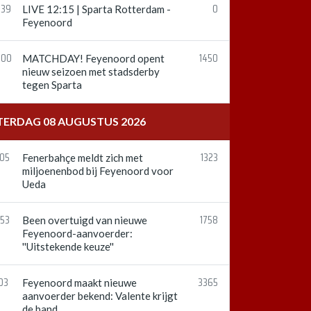
:39
0
LIVE 12:15 | Sparta Rotterdam -
Feyenoord
:00
1450
MATCHDAY! Feyenoord opent
nieuw seizoen met stadsderby
tegen Sparta
TERDAG 08 AUGUSTUS 2026
:05
1323
Fenerbahçe meldt zich met
miljoenenbod bij Feyenoord voor
Ueda
:53
1758
Been overtuigd van nieuwe
Feyenoord-aanvoerder:
''Uitstekende keuze''
03
3365
Feyenoord maakt nieuwe
aanvoerder bekend: Valente krijgt
de band