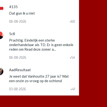
4135
Dat gun ik u niet
06-08-2026
+60
5c8
Prachtig. Eindelijk een sterke
onderhandelaar als TD. Er is geen enkele
reden om Read deze zomer a...
06-08-2026
+54
AadResultaat
Je weet dat Vanhoutte 27 jaar is? Wat
een onzin zo vroeg op de ochtend
03-08-2026
+41