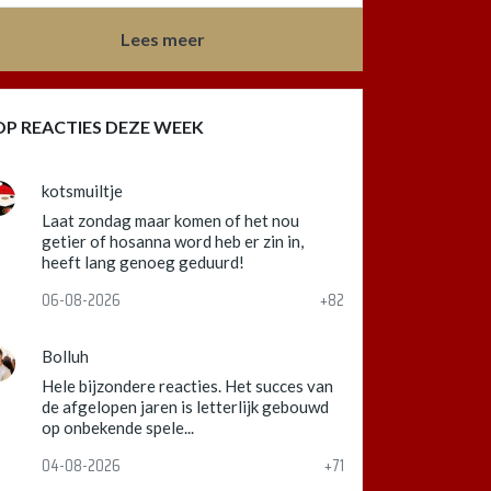
Lees meer
OP REACTIES DEZE WEEK
kotsmuiltje
Laat zondag maar komen of het nou
getier of hosanna word heb er zin in,
heeft lang genoeg geduurd!
06-08-2026
+82
Bolluh
Hele bijzondere reacties. Het succes van
de afgelopen jaren is letterlijk gebouwd
op onbekende spele...
04-08-2026
+71