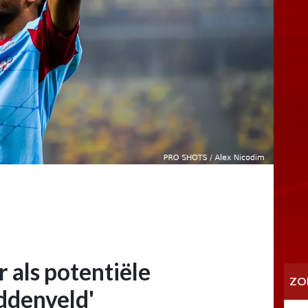
 als potentiële
ZO
ddenveld'