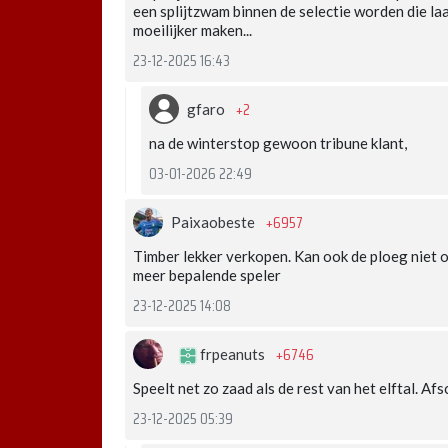
een splijtzwam binnen de selectie worden die l
moeilijker maken...
23-12-2025 16:43
+2
gfaro
na de winterstop gewoon tribune klant,
03-01-2026 22:49
+6957
Paixaobeste
Timber lekker verkopen. Kan ook de ploeg niet o
meer bepalende speler
23-12-2025 14:08
+6746
frpeanuts
Speelt net zo zaad als de rest van het elftal. A
23-12-2025 05:39