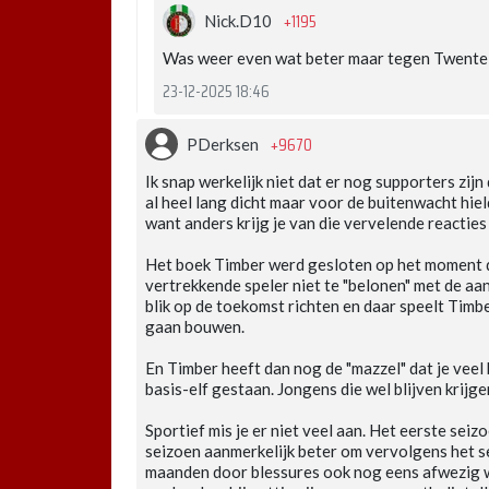
+1195
Nick.D10
Was weer even wat beter maar tegen Twente w
23-12-2025 18:46
+9670
PDerksen
Ik snap werkelijk niet dat er nog supporters zij
al heel lang dicht maar voor de buitenwacht hiel
want anders krijg je van die vervelende reacties
Het boek Timber werd gesloten op het moment 
vertrekkende speler niet te "belonen" met de a
blik op de toekomst richten en daar speelt Timb
gaan bouwen.
En Timber heeft dan nog de "mazzel" dat je veel 
basis-elf gestaan. Jongens die wel blijven krijg
Sportief mis je er niet veel aan. Het eerste se
seizoen aanmerkelijk beter om vervolgens het s
maanden door blessures ook nog eens afwezig wa