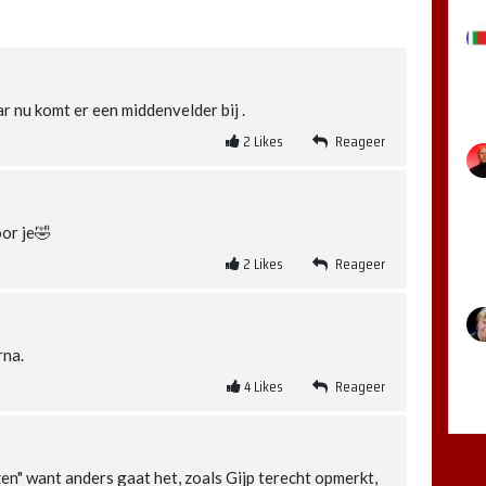
r nu komt er een middenvelder bij .
2
Likes
Reageer
oor je🤣
2
Likes
Reageer
rna.
4
Likes
Reageer
zen" want anders gaat het, zoals Gijp terecht opmerkt,