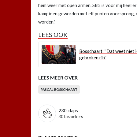
hem weer met open armen. Sliti is voor mij heel e
kampioen geworden met elf punten voorsprong, e
worden."
LEES OOK
Bosschaart: ''Dat weet niet 
gebroken rib''
LEES MEER OVER
PASCAL BOSSCHAART
230
claps
30 bezoekers