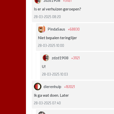
+31121
zdzd1908
Is er al verhuizen geroepen?
28-03-2025 08:20
+68830
PindaSaus
Niet bepalen teringlijer
28-03-2025 10:00
+31121
zdzd1908
U!
28-03-2025 10:03
+161021
dierenhulp
Ik ga wat doen. Later
28-03-2025 07:40