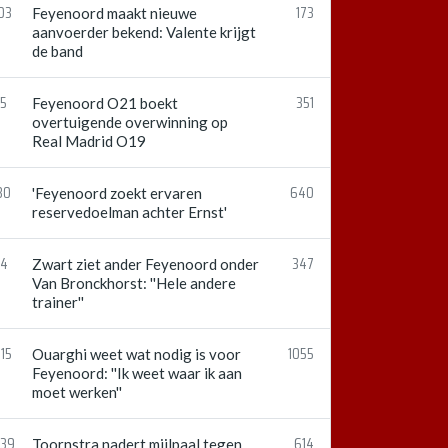
03
173
Feyenoord maakt nieuwe
aanvoerder bekend: Valente krijgt
de band
15
351
Feyenoord O21 boekt
overtuigende overwinning op
Real Madrid O19
30
640
'Feyenoord zoekt ervaren
reservedoelman achter Ernst'
54
347
Zwart ziet ander Feyenoord onder
Van Bronckhorst: ''Hele andere
trainer''
15
1055
Ouarghi weet wat nodig is voor
Feyenoord: ''Ik weet waar ik aan
moet werken''
:39
614
Toornstra nadert mijlpaal tegen