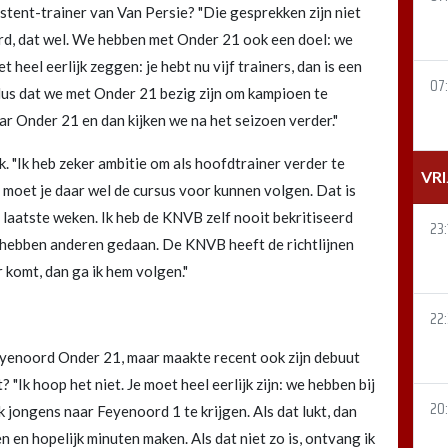
stent-trainer van Van Persie? "Die gesprekken zijn niet
rd, dat wel. We hebben met Onder 21 ook een doel: we
heel eerlijk zeggen: je hebt nu vijf trainers, dan is een
07:
Plus dat we met Onder 21 bezig zijn om kampioen te
 Onder 21 en dan kijken we na het seizoen verder."
k. "Ik heb zeker ambitie om als hoofdtrainer verder te
VR
een moet je daar wel de cursus voor kunnen volgen. Dat is
e laatste weken. Ik heb de KNVB zelf nooit bekritiseerd
23:
 hebben anderen gedaan. De KNVB heeft de richtlijnen
r komt, dan ga ik hem volgen."
22
Feyenoord Onder 21, maar maakte recent ook zijn debuut
? "Ik hoop het niet. Je moet heel eerlijk zijn: we hebben bij
20
 jongens naar Feyenoord 1 te krijgen. Als dat lukt, dan
n en hopelijk minuten maken. Als dat niet zo is, ontvang ik