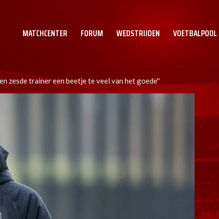
MATCHCENTER
FORUM
WEDSTRIJDEN
VOETBALPOOL
en zesde trainer een beetje te veel van het goede''