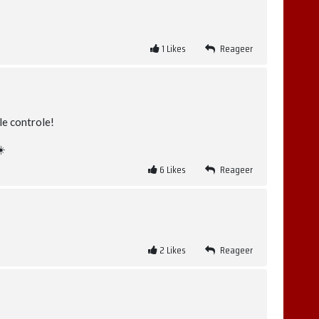
1
Likes
Reageer
ale controle!
☀️
6
Likes
Reageer
2
Likes
Reageer