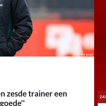
en zesde trainer een
ZA
 goede''