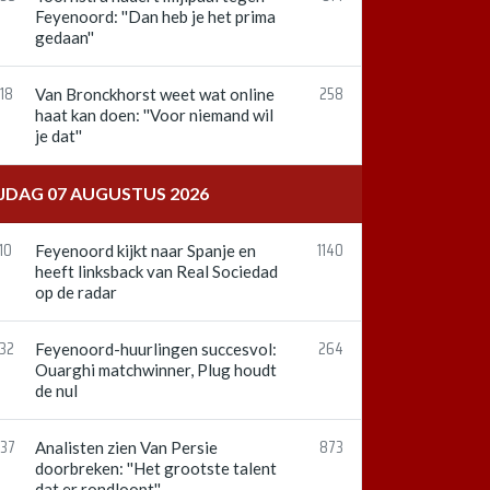
Feyenoord: ''Dan heb je het prima
gedaan''
18
258
Van Bronckhorst weet wat online
haat kan doen: ''Voor niemand wil
je dat''
IJDAG 07 AUGUSTUS 2026
10
1140
Feyenoord kijkt naar Spanje en
heeft linksback van Real Sociedad
op de radar
:32
264
Feyenoord-huurlingen succesvol:
Ouarghi matchwinner, Plug houdt
de nul
:37
873
Analisten zien Van Persie
doorbreken: ''Het grootste talent
dat er rondloopt''