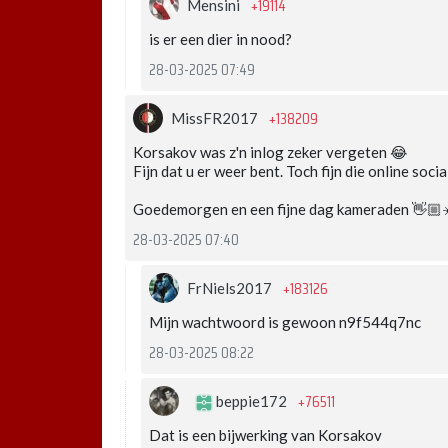
+19114
Mensini
is er een dier in nood?
28-03-2025 07:49
+138209
MissFR2017
Korsakov was z'n inlog zeker vergeten 😂
Fijn dat u er weer bent. Toch fijn die online soci
Goedemorgen en een fijne dag kameraden 👋🏼
28-03-2025 07:40
+183126
FrNiels2017
Mijn wachtwoord is gewoon n9f544q7nc
28-03-2025 08:22
+76511
beppie172
Dat is een bijwerking van Korsakov