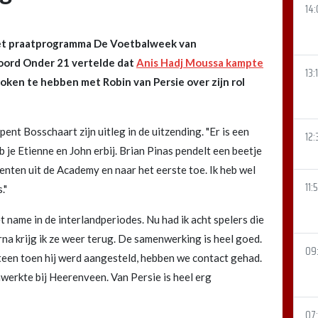
14:
het praatprogramma De Voetbalweek van
noord Onder 21 vertelde dat
Anis Hadj Moussa kampte
13:
roken te hebben met Robin van Persie over zijn rol
pent Bosschaart zijn uitleg in de uitzending. "Er is een
12:
b je Etienne en John erbij. Brian Pinas pendelt een beetje
alenten uit de Academy en naar het eerste toe. Ik heb wel
11:
."
 name in de interlandperiodes. Nu had ik acht spelers die
a krijg ik ze weer terug. De samenwerking is heel goed.
09:
teen toen hij werd aangesteld, hebben we contact gehad.
nwerkte bij Heerenveen. Van Persie is heel erg
07