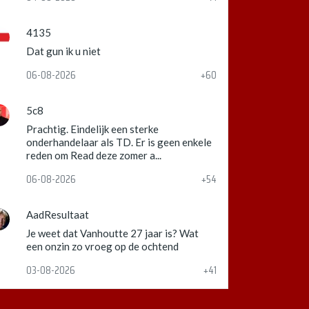
4135
Dat gun ik u niet
06-08-2026
+60
5c8
Prachtig. Eindelijk een sterke
onderhandelaar als TD. Er is geen enkele
reden om Read deze zomer a...
06-08-2026
+54
AadResultaat
Je weet dat Vanhoutte 27 jaar is? Wat
een onzin zo vroeg op de ochtend
03-08-2026
+41