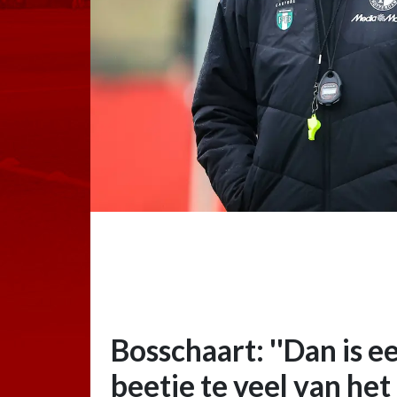
Bosschaart: ''Dan is e
beetje te veel van het