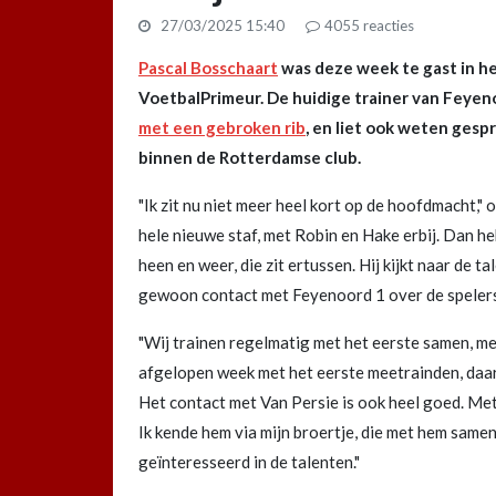
27/03/2025 15:40
4055
reacties
Pascal Bosschaart
was deze week te gast in 
VoetbalPrimeur. De huidige trainer van Feye
met een gebroken rib
, en liet ook weten gesp
binnen de Rotterdamse club.
"Ik zit nu niet meer heel kort op de hoofdmacht," o
hele nieuwe staf, met Robin en Hake erbij. Dan he
heen en weer, die zit ertussen. Hij kijkt naar de t
gewoon contact met Feyenoord 1 over de spelers
"Wij trainen regelmatig met het eerste samen, met
afgelopen week met het eerste meetrainden, daarn
Het contact met Van Persie is ook heel goed. Me
Ik kende hem via mijn broertje, die met hem same
geïnteresseerd in de talenten."