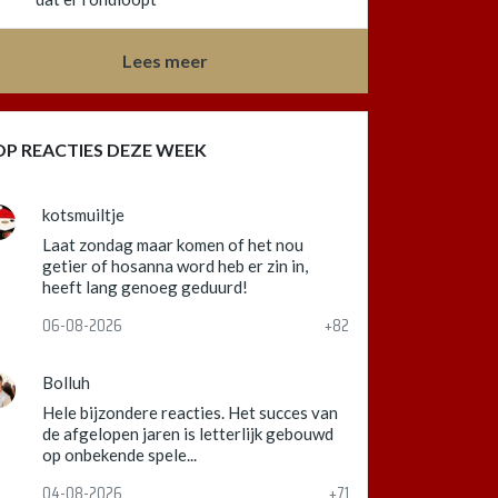
Lees meer
OP REACTIES DEZE WEEK
kotsmuiltje
Laat zondag maar komen of het nou
getier of hosanna word heb er zin in,
heeft lang genoeg geduurd!
06-08-2026
+82
Bolluh
Hele bijzondere reacties. Het succes van
de afgelopen jaren is letterlijk gebouwd
op onbekende spele...
04-08-2026
+71