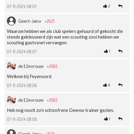
2
07-11-2024 08:07
+2621
Geert-Jan.v
Waarom hebben we als club spelers gehuurd of gekocht die
steeds geblesseerd zijn wat een scouting zooi hebben we
scouting gastvsnel vervangen
1
07-11-2024 08:07
+2065
de12evrouw
Welkom bij Feyenoord.
0
07-11-2024 08:06
+2065
de12evrouw
Heb nog nooit zo’n schizofrene Deense trainer gezien.
1
07-11-2024 08:06
+2621
Geert-Jan.v