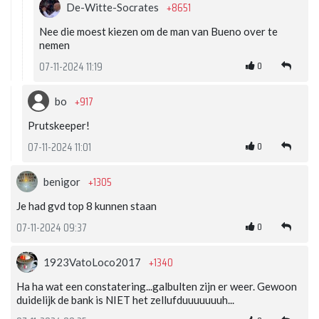
+8651
De-Witte-Socrates
Nee die moest kiezen om de man van Bueno over te
nemen
0
07-11-2024 11:19
+917
bo
Prutskeeper!
0
07-11-2024 11:01
+1305
benigor
Je had gvd top 8 kunnen staan
0
07-11-2024 09:37
+1340
1923VatoLoco2017
Ha ha wat een constatering...galbulten zijn er weer. Gewoon
duidelijk de bank is NIET het zellufduuuuuuuh...