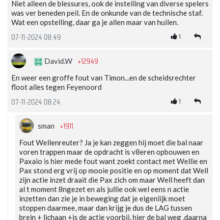
Niet alleen de blessures, ook de instelling van diverse spelers
was ver beneden peil. En de onkunde van de technische staf.
Wat een opstelling, daar ga je allen maar van huilen.
1
07-11-2024 08:49
+12949
David.W
En weer een groffe fout van Timon...en de scheidsrechter
floot alles tegen Feyenoord
1
07-11-2024 08:24
+1911
sman
Fout Wellenreuter? Ja je kan zeggen hij moet die bal naar
voren trappen maar de opdracht is v8eren opbouwen en
Paxaio is hier mede fout want zoekt contact met Wellie en
Pax stond erg vrij op mooie positie en op moment dat Well
zijn actie inzet draait die Pax zich om maar Well heeft dan
al t moment 8ngezet en als jullie ook wel eens n actie
inzetten dan zie je in beweging dat je eigenlijk moet
stoppen daarmee, maar dan krijg je dus de LAG tussen
brein + lichaan +is de actie voorbij, hier de bal weg ,daarna