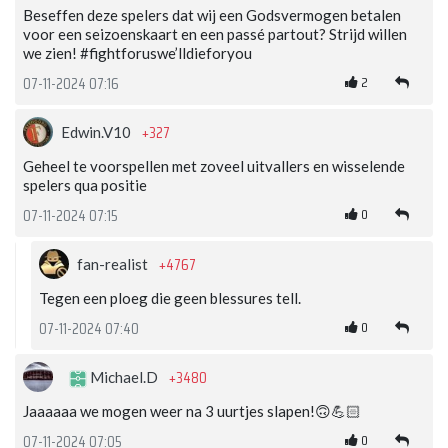
Beseffen deze spelers dat wij een Godsvermogen betalen
voor een seizoenskaart en een passé partout? Strijd willen
we zien! #fightforuswe’lldieforyou
2
07-11-2024 07:16
+327
Edwin.V10
Geheel te voorspellen met zoveel uitvallers en wisselende
spelers qua positie
0
07-11-2024 07:15
+4767
fan-realist
Tegen een ploeg die geen blessures tell.
0
07-11-2024 07:40
+3480
Michael.D
Jaaaaaa we mogen weer na 3 uurtjes slapen!🙃💪🏻
0
07-11-2024 07:05