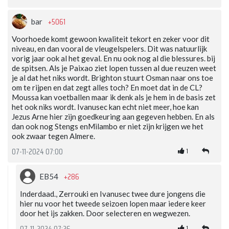
+5061
bar
Voorhoede komt gewoon kwaliteit tekort en zeker voor dit
niveau, en dan vooral de vleugelspelers. Dit was natuurlijk
vorig jaar ook al het geval. En nu ook nog al die blessures. bij
de spitsen. Als je Paixao ziet lopen tussen al due reuzen weet
je al dat het niks wordt. Brighton stuurt Osman naar ons toe
om te rijpen en dat zegt alles toch? En moet dat in de CL?
Moussa kan voetballen maar ik denk als je hem in de basis zet
het ook niks wordt. Ivanusec kan echt niet meer, hoe kan
Jezus Arne hier zijn goedkeuring aan gegeven hebben. En als
dan ook nog Stengs enMilambo er niet zijn krijgen we het
ook zwaar tegen Almere.
1
07-11-2024 07:00
+286
EB54
Inderdaad., Zerrouki en Ivanusec twee dure jongens die
hier nu voor het tweede seizoen lopen maar iedere keer
door het ijs zakken. Door selecteren en wegwezen.
1
07-11-2024 07:26