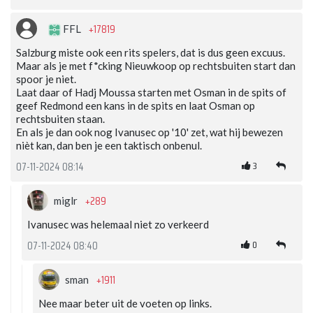
+17819
FFL
Salzburg miste ook een rits spelers, dat is dus geen excuus.
Maar als je met f*cking Nieuwkoop op rechtsbuiten start dan
spoor je niet.
Laat daar of Hadj Moussa starten met Osman in de spits of
geef Redmond een kans in de spits en laat Osman op
rechtsbuiten staan.
En als je dan ook nog Ivanusec op '10' zet, wat hij bewezen
nièt kan, dan ben je een taktisch onbenul.
3
07-11-2024 08:14
+289
miglr
Ivanusec was helemaal niet zo verkeerd
0
07-11-2024 08:40
+1911
sman
Nee maar beter uit de voeten op links.