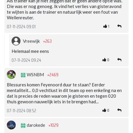
Als trainer kan je niet zeggen dat er geen andere optie was.
Die was er nog genoeg. Ik vind het verlies van gisteravond
te wijten is aan de trainer en natuurlijk weer een fout van
Wellenreuter.
1
07-11-2024 09:01
+263
Vreewijk
Helemaal mee eens
0
07-11-2024 09:24
+2469
WSNBM
Blessures komen Feyenoord duur te staan? Eerder
mentaliteit... 0,0 vechtlust in dit team op een enkeling na en
dat is precies de reden waarom je gisteren en tegen 020
thuis gewoon nauwelijk iets in te brengen had...
0
07-11-2024 08:52
+1029
darokede