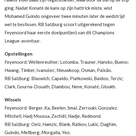
ging. Nadat Konaté de kans op zijn hattrick miste, wist
Mohamed Guindo ongeveer twee minuten later de wedstrijd
wel te beslissen. RB Salzburg scoort uitgerekend tegen
Feyenoord haar eerste doelpunt(en) van dit Champions
League-avontuur.
Opstellingen
Feyenoord: Wellenreuther; Lotomba, Trauner, Hancko, Bueno;
Hwang, Timber, Ivanušec; Nieuwkoop, Osman, Paixão.
RB Salzburg: Blaswich; Capaldo, Piatkowski, Baidoo, Terzic;
Clark, Gourna-Douath, Diambou; Nene, Konaté, Gloukh.
Wissels
Feyenoord: Berger, Ka, Beelen, Smal, Zerrouki, Gonzalez,
Mitchell, Hadj Moussa, Zechiël, Nadje, Redmond.
RB Salzburg: Oelz, Hamzic, Blank, Ratkov, Lukic, Daghim,
Guindo, Mellberg, Morgalla, Yeo.