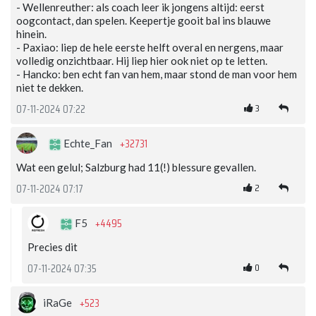
- Wellenreuther: als coach leer ik jongens altijd: eerst
oogcontact, dan spelen. Keepertje gooit bal ins blauwe
hinein.
- Paxiao: liep de hele eerste helft overal en nergens, maar
volledig onzichtbaar. Hij liep hier ook niet op te letten.
- Hancko: ben echt fan van hem, maar stond de man voor hem
niet te dekken.
3
07-11-2024 07:22
+32731
Echte_Fan
Wat een gelul; Salzburg had 11(!) blessure gevallen.
2
07-11-2024 07:17
+4495
F5
Precies dit
0
07-11-2024 07:35
+523
iRaGe