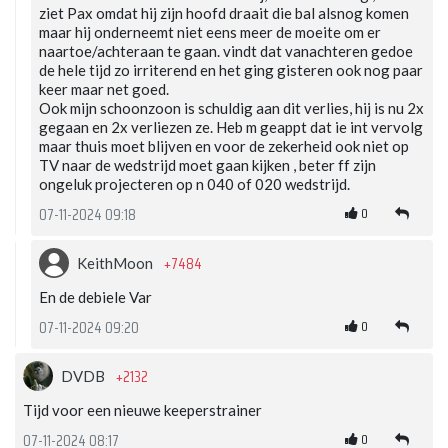
ziet Pax omdat hij zijn hoofd draait die bal alsnog komen
maar hij onderneemt niet eens meer de moeite om er
naartoe/achteraan te gaan. vindt dat vanachteren gedoe
de hele tijd zo irriterend en het ging gisteren ook nog paar
keer maar net goed.
Ook mijn schoonzoon is schuldig aan dit verlies, hij is nu 2x
gegaan en 2x verliezen ze. Heb m geappt dat ie int vervolg
maar thuis moet blijven en voor de zekerheid ook niet op
TV naar de wedstrijd moet gaan kijken , beter ff zijn
ongeluk projecteren op n 040 of 020 wedstrijd.
0
07-11-2024 09:18
+7484
KeithMoon
En de debiele Var
0
07-11-2024 09:20
+2132
DVDB
Tijd voor een nieuwe keeperstrainer
0
07-11-2024 08:17