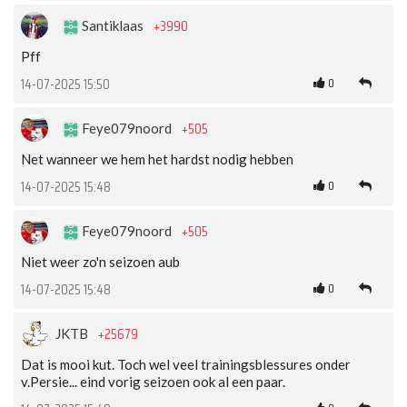
+3990
Santiklaas
Pff
0
14-07-2025 15:50
+505
Feye079noord
Net wanneer we hem het hardst nodig hebben
0
14-07-2025 15:48
+505
Feye079noord
Niet weer zo'n seizoen aub
0
14-07-2025 15:48
+25679
JKTB
Dat is mooi kut. Toch wel veel trainingsblessures onder
v.Persie... eind vorig seizoen ook al een paar.