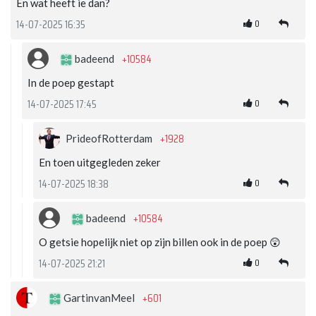
En wat heeft ie dan?
0
14-07-2025 16:35
+10584
badeend
In de poep gestapt
0
14-07-2025 17:45
+1928
PrideofRotterdam
En toen uitgegleden zeker
0
14-07-2025 18:38
+10584
badeend
O getsie hopelijk niet op zijn billen ook in de poep 😲
0
14-07-2025 21:21
+601
GartinvanMeel