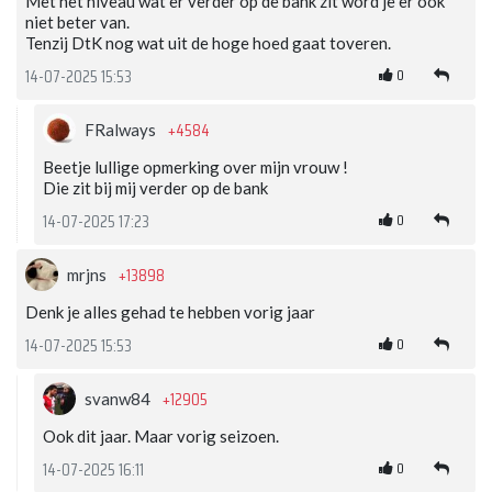
Met het niveau wat er verder op de bank zit word je er ook
niet beter van.
Tenzij DtK nog wat uit de hoge hoed gaat toveren.
0
14-07-2025 15:53
+4584
FRalways
Beetje lullige opmerking over mijn vrouw !
Die zit bij mij verder op de bank
0
14-07-2025 17:23
+13898
mrjns
Denk je alles gehad te hebben vorig jaar
0
14-07-2025 15:53
+12905
svanw84
Ook dit jaar. Maar vorig seizoen.
0
14-07-2025 16:11