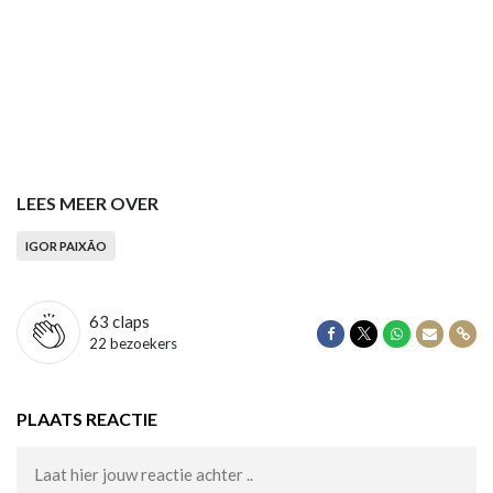
LEES MEER OVER
IGOR PAIXÃO
63
claps
Delen op Facebook
Delen op Twitter
Delen op Wha
Delen vi
Dele
22 bezoekers
PLAATS REACTIE