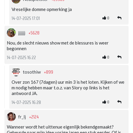
Vreselijke domme opmerking ja
0
14-07-2025 17:01
+5628
jjjjjj
Nou, de slecht nieuws show met de blessures is weer
begonnen
0
14-07-2025 16:22
+899
tosothiw
Over zon 167 (7dagen) uur min 3 is het loten. Kijken of we
m nodig hebben maar t.o.z. van Slory op links is het
antwoord JA.
0
14-07-2025 16:28
+2124
fr_lj
Wanneer wordt het uittenue eigenlijk bekendgemaakt?
Gebeurde naar mijn idee vorige jaren een stuk eerder. Of is