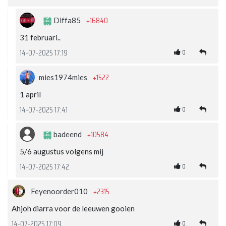
+16840
Diffa85
31 februari..
0
14-07-2025 17:19
+1522
mies1974mies
1 april
0
14-07-2025 17:41
+10584
badeend
5/6 augustus volgens mij
0
14-07-2025 17:42
+2315
Feyenoorder010
Ahjoh diarra voor de leeuwen gooien
0
14-07-2025 17:09