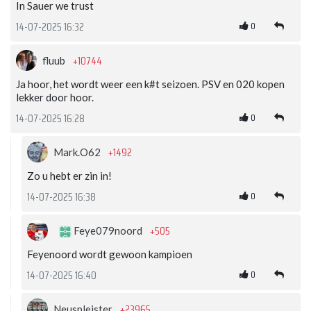
In Sauer we trust
0
14-07-2025 16:32
+10744
fluub
Ja hoor, het wordt weer een k#t seizoen. PSV en 020 kopen
lekker door hoor.
0
14-07-2025 16:28
+1492
Mark.O62
Zo u hebt er zin in!
0
14-07-2025 16:38
+505
Feye079noord
Feyenoord wordt gewoon kampioen
0
14-07-2025 16:40
+23965
Neuspleister