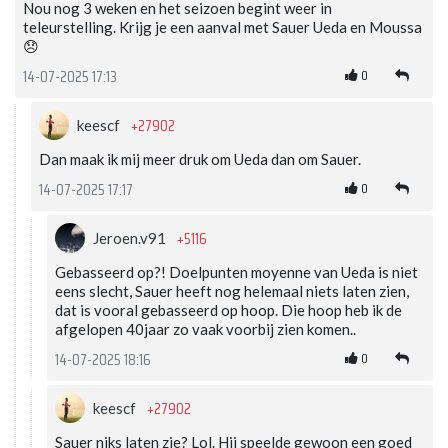
Nou nog 3 weken en het seizoen begint weer in
teleurstelling. Krijg je een aanval met Sauer Ueda en Moussa
😞
0
14-07-2025 17:13
+27902
keescf
Dan maak ik mij meer druk om Ueda dan om Sauer.
0
14-07-2025 17:17
+5116
Jeroen.v91
Gebasseerd op?! Doelpunten moyenne van Ueda is niet
eens slecht, Sauer heeft nog helemaal niets laten zien,
dat is vooral gebasseerd op hoop. Die hoop heb ik de
afgelopen 40jaar zo vaak voorbij zien komen..
0
14-07-2025 18:16
+27902
keescf
Sauer niks laten zie? Lol. Hij speelde gewoon een goed