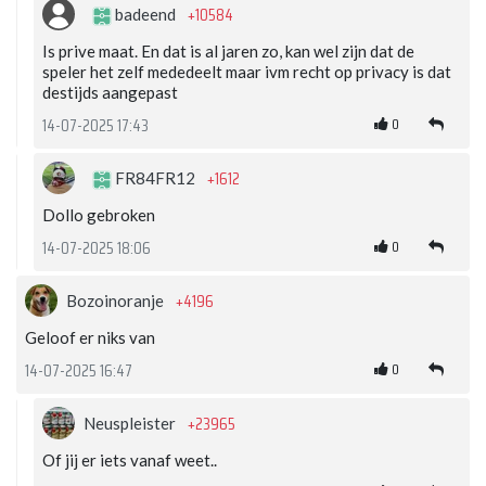
+10584
badeend
Is prive maat. En dat is al jaren zo, kan wel zijn dat de
speler het zelf mededeelt maar ivm recht op privacy is dat
destijds aangepast
0
14-07-2025 17:43
+1612
FR84FR12
Dollo gebroken
0
14-07-2025 18:06
+4196
Bozoinoranje
Geloof er niks van
0
14-07-2025 16:47
+23965
Neuspleister
Of jij er iets vanaf weet..