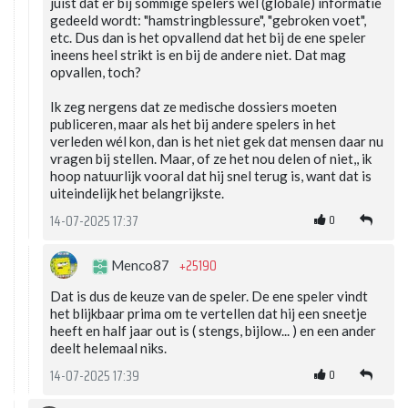
juist dat er bij sommige spelers wél (globale) informatie
gedeeld wordt: "hamstringblessure", "gebroken voet",
etc. Dus dan is het opvallend dat het bij de ene speler
ineens heel strikt is en bij de andere niet. Dat mag
opvallen, toch?
Ik zeg nergens dat ze medische dossiers moeten
publiceren, maar als het bij andere spelers in het
verleden wél kon, dan is het niet gek dat mensen daar nu
vragen bij stellen. Maar, of ze het nou delen of niet,, ik
hoop natuurlijk vooral dat hij snel terug is, want dat is
uiteindelijk het belangrijkste.
0
14-07-2025 17:37
+25190
Menco87
Dat is dus de keuze van de speler. De ene speler vindt
het blijkbaar prima om te vertellen dat hij een sneetje
heeft en half jaar out is ( stengs, bijlow... ) en een ander
deelt helemaal niks.
0
14-07-2025 17:39