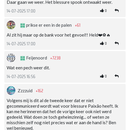
Daar gaan we weer. Het blessure spook ontwaakt weer.
0
14-07-2025 17:00
+61
prikse er een in de palen
Al zit hij maar op de bank voor het gevoel!! Held❤️⚽️🔥
0
14-07-2025 17:00
+7238
Feijenoord
Wat een pech weer dit.
0
14-07-2025 16:56
+162
Zzzzuid
Volgens mij is dit al de tweede keer dat er niet
gecommuniceerd wordt wat voor blessure Paixão heeft. Ik
kan me herinneren dat het de vorige keer ook niet werd
gedeeld. Wat doen ze toch geheimzinnig... of weten ze
misschien zelf nog niet precies wat er aan de hand is? Ben
wel benieuwd.