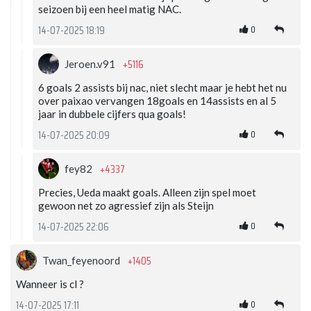
seizoen bij een heel matig NAC.
0
14-07-2025 18:19
+5116
Jeroen.v91
6 goals 2 assists bij nac, niet slecht maar je hebt het nu
over paixao vervangen 18goals en 14assists en al 5
jaar in dubbele cijfers qua goals!
0
14-07-2025 20:09
+4337
fey82
Precies, Ueda maakt goals. Alleen zijn spel moet
gewoon net zo agressief zijn als Steijn
0
14-07-2025 22:06
+1405
Twan_feyenoord
Wanneer is cl ?
0
14-07-2025 17:11