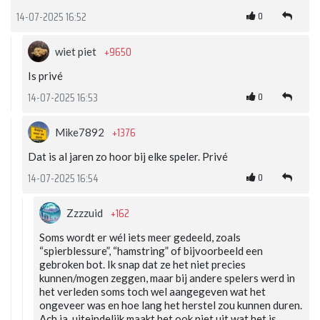
0
14-07-2025 16:52
+9650
wiet piet
Is privé
0
14-07-2025 16:53
+1376
Mike7892
Dat is al jaren zo hoor bij elke speler. Privé
0
14-07-2025 16:54
+162
Zzzzuid
Soms wordt er wél iets meer gedeeld, zoals
“spierblessure”, “hamstring” of bijvoorbeeld een
gebroken bot. Ik snap dat ze het niet precies
kunnen/mogen zeggen, maar bij andere spelers werd in
het verleden soms toch wel aangegeven wat het
ongeveer was en hoe lang het herstel zou kunnen duren.
Ach ja, uiteindelijk maakt het ook niet uit wat het is.