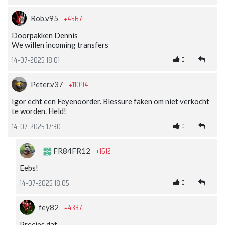
+4567
Rob.v95
Doorpakken Dennis
We willen incoming transfers
0
14-07-2025 18:01
+11094
Peter.v37
Igor echt een Feyenoorder. Blessure faken om niet verkocht
te worden. Held!
0
14-07-2025 17:30
+1612
FR84FR12
Eebs!
0
14-07-2025 18:05
+4337
fey82
Precies dat.