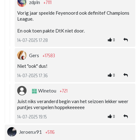
+7111
zdpln
Vorig jaar speelde Feyenoord ook definitef Champions
League.
En ook toen pakte DtK niet door.
0
14-07-2025 17:28
+17583
Gers
Niet "ook" dus!
0
14-07-2025 17:36
+721
Winetou
Juist niks veranderd begin van het seizoen lekker weer
puntjes verspelen hoppekeeeeee
0
14-07-2025 19:15
+5116
Jeroen.v91