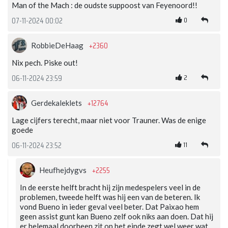
Man of the Mach : de oudste suppoost van Feyenoord!!
0
07-11-2024 00:02
+2360
RobbieDeHaag
Nix pech. Piske out!
2
06-11-2024 23:59
+12764
Gerdekaleklets
Lage cijfers terecht, maar niet voor Trauner. Was de enige
goede
11
06-11-2024 23:52
+2255
Heufhejdygvs
In de eerste helft bracht hij zijn medespelers veel in de
problemen, tweede helft was hij een van de beteren. Ik
vond Bueno in ieder geval veel beter. Dat Paixao hem
geen assist gunt kan Bueno zelf ook niks aan doen. Dat hij
er helemaal doorheen zit op het einde zegt wel weer wat