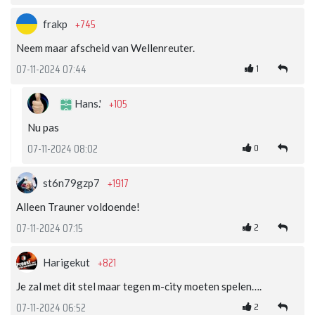
+745
frakp
Neem maar afscheid van Wellenreuter.
1
07-11-2024 07:44
+105
Hans.'
Nu pas
0
07-11-2024 08:02
+1917
st6n79gzp7
Alleen Trauner voldoende!
2
07-11-2024 07:15
+821
Harigekut
Je zal met dit stel maar tegen m-city moeten spelen….
2
07-11-2024 06:52