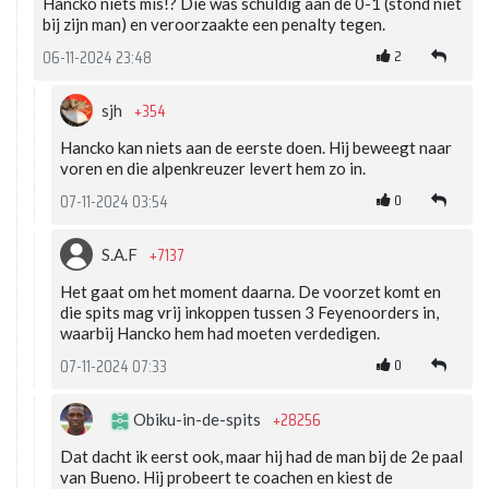
Hancko niets mis!? Die was schuldig aan de 0-1 (stond niet
bij zijn man) en veroorzaakte een penalty tegen.
2
06-11-2024 23:48
+354
sjh
Hancko kan niets aan de eerste doen. Hij beweegt naar
voren en die alpenkreuzer levert hem zo in.
0
07-11-2024 03:54
+7137
S.A.F
Het gaat om het moment daarna. De voorzet komt en
die spits mag vrij inkoppen tussen 3 Feyenoorders in,
waarbij Hancko hem had moeten verdedigen.
0
07-11-2024 07:33
+28256
Obiku-in-de-spits
Dat dacht ik eerst ook, maar hij had de man bij de 2e paal
van Bueno. Hij probeert te coachen en kiest de