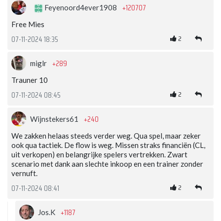
+120707
Feyenoord4ever1908
Free Mies
2
07-11-2024 18:35
+289
miglr
Trauner 10
2
07-11-2024 08:45
+240
Wijnstekers61
We zakken helaas steeds verder weg. Qua spel, maar zeker
ook qua tactiek. De flow is weg. Missen straks financiën (CL,
uit verkopen) en belangrijke spelers vertrekken. Zwart
scenario met dank aan slechte inkoop en een trainer zonder
vernuft.
2
07-11-2024 08:41
+1187
Jos.K