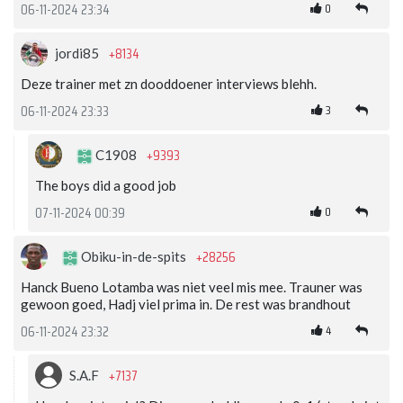
0
06-11-2024 23:34
+8134
jordi85
Deze trainer met zn dooddoener interviews blehh.
3
06-11-2024 23:33
+9393
C1908
The boys did a good job
0
07-11-2024 00:39
+28256
Obiku-in-de-spits
Hanck Bueno Lotamba was niet veel mis mee. Trauner was
gewoon goed, Hadj viel prima in. De rest was brandhout
4
06-11-2024 23:32
+7137
S.A.F