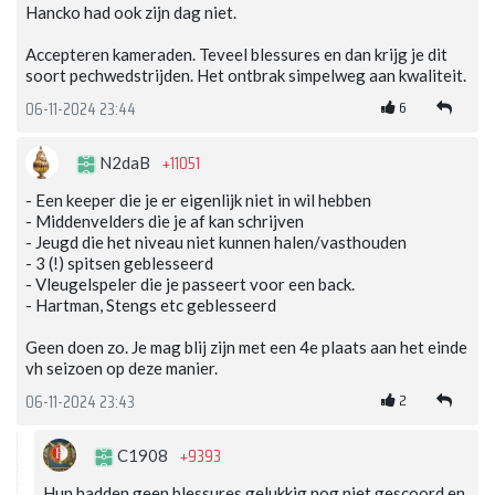
Hancko had ook zijn dag niet.
Accepteren kameraden. Teveel blessures en dan krijg je dit
soort pechwedstrijden. Het ontbrak simpelweg aan kwaliteit.
6
06-11-2024 23:44
+11051
N2daB
- Een keeper die je er eigenlijk niet in wil hebben
- ⁠Middenvelders die je af kan schrijven
- ⁠Jeugd die het niveau niet kunnen halen/vasthouden
- ⁠3 (!) spitsen geblesseerd
- ⁠Vleugelspeler die je passeert voor een back.
- ⁠Hartman, Stengs etc geblesseerd
Geen doen zo. Je mag blij zijn met een 4e plaats aan het einde
vh seizoen op deze manier.
2
06-11-2024 23:43
+9393
C1908
Hun hadden geen blessures gelukkig nog niet gescoord en