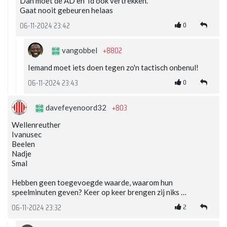
Dan moet de AD en Td ook vertrekken.
Gaat nooit gebeuren helaas
0
06-11-2024 23:42
+8802
vangobbel
Iemand moet iets doen tegen zo'n tactisch onbenul!
0
06-11-2024 23:43
+803
davefeyenoord32
Wellenreuther
Ivanusec
Beelen
Nadje
Smal
Hebben geen toegevoegde waarde, waarom hun
speelminuten geven? Keer op keer brengen zij niks …
2
06-11-2024 23:32