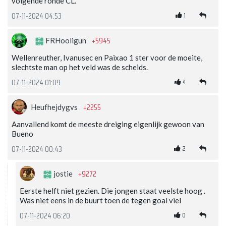
volgende ronde CL.
1
07-11-2024 04:53
+5945
FRHooligun
Wellenreuther, Ivanusec en Paixao 1 ster voor de moeite,
slechtste man op het veld was de scheids.
4
07-11-2024 01:09
+2255
Heufhejdygvs
Aanvallend komt de meeste dreiging eigenlijk gewoon van
Bueno
2
07-11-2024 00:43
+9272
jostie
Eerste helft niet gezien. Die jongen staat veelste hoog .
Was niet eens in de buurt toen de tegen goal viel
0
07-11-2024 06:20