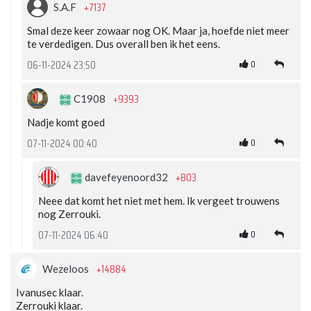
+7137
S.A.F
Smal deze keer zowaar nog OK. Maar ja, hoefde niet meer
te verdedigen. Dus overall ben ik het eens.
0
06-11-2024 23:50
+9393
C1908
Nadje komt goed
0
07-11-2024 00:40
+803
davefeyenoord32
Neee dat komt het niet met hem. Ik vergeet trouwens
nog Zerrouki.
0
07-11-2024 06:40
+14884
Wezeloos
Ivanusec klaar.
Zerrouki klaar.