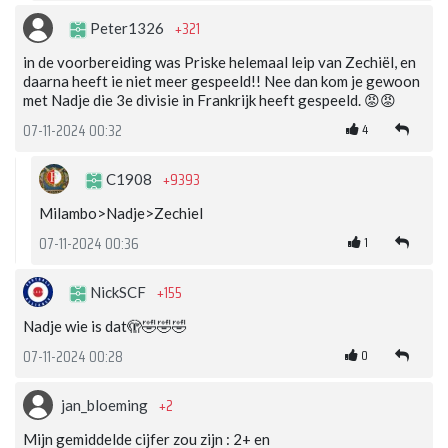
+321
Peter1326
in de voorbereiding was Priske helemaal leip van Zechiël, en
daarna heeft ie niet meer gespeeld!! Nee dan kom je gewoon
met Nadje die 3e divisie in Frankrijk heeft gespeeld. 😡😡
4
07-11-2024 00:32
+9393
C1908
Milambo>Nadje>Zechiel
1
07-11-2024 00:36
+155
NickSCF
Nadje wie is dat🫣🤣🤣🤣
0
07-11-2024 00:28
+2
jan_bloeming
Mijn gemiddelde cijfer zou zijn : 2+ en