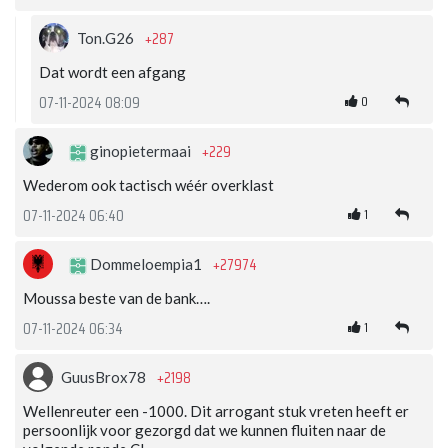
+287
Ton.G26
Dat wordt een afgang
0
07-11-2024 08:09
+229
ginopietermaai
Wederom ook tactisch wéér overklast
1
07-11-2024 06:40
+27974
Dommeloempia1
Moussa beste van de bank….
1
07-11-2024 06:34
+2198
GuusBrox78
Wellenreuter een -1000. Dit arrogant stuk vreten heeft er
persoonlijk voor gezorgd dat we kunnen fluiten naar de