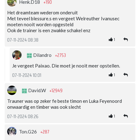
+190
Henk.D18
Het dreamteam wederom onderuit
Met teveel blessure.s en vergeet Welreuther Ivanusec
moeten nooit worden opgesteld
Ook de trainer is een zwakke schakel enz
1
07-11-2024 08:38
+2753
Dilandro
Je vergeet Paixao. Die moet je nooit meer opstellen.
1
07-11-2024 10:01
+12949
David.W
Trauner was op zeker fe beste timon en Luka Feyenoord
onwaardig en timber was ook slecht
1
07-11-2024 08:26
+287
Ton.G26