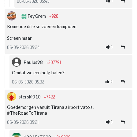
1
06-05-2026 05:45
+928
FeyGrem
Komende drie seizoenen kampioen
Screen maar
3
06-05-2026 05:24
+207791
Paulus98
Omdat we een belg halen?
0
06-05-2026 05:32
+7422
sterski010
Goedemorgen vanuit Tirana airport vato's.
#TheRoadToTirana
3
06-05-2026 05:21