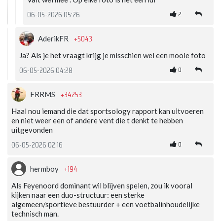
2
06-05-2026 05:26
+5043
AderikFR
Ja? Als je het vraagt krijg je misschien wel een mooie foto
0
06-05-2026 04:28
+34253
FRRMS
Haal nou iemand die dat sportsology rapport kan uitvoeren
en niet weer een of andere vent die t denkt te hebben
uitgevonden
0
06-05-2026 02:16
+194
hermboy
Als Feyenoord dominant wil blijven spelen, zou ik vooral
kijken naar een duo-structuur: een sterke
algemeen/sportieve bestuurder + een voetbalinhoudelijke
technisch man.