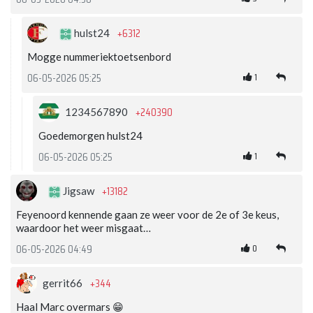
+6312
hulst24
Mogge nummeriektoetsenbord
1
06-05-2026 05:25
+240390
1234567890
Goedemorgen hulst24
1
06-05-2026 05:25
+13182
Jigsaw
Feyenoord kennende gaan ze weer voor de 2e of 3e keus,
waardoor het weer misgaat…
0
06-05-2026 04:49
+344
gerrit66
Haal Marc overmars 😁