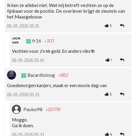
Ik ken ze allebei niet. Wat mij betreft vechten ze op de
lijnbaan voor de positie. De overlever krijgt de sleutels van
het Maasgebouw
5
06-05-2026 05:35
+3137
fr16
Vechten voor z'n kk geld. En anders niks🍻
1
06-05-2026 05:45
+1852
Bacardioloog
Goedemorgen kanjers, maak er een mooie dag van
5
06-05-2026 05:33
+207791
Paulus98
Mogge.
Ga ik doen.
4
06-05-2026 05:33