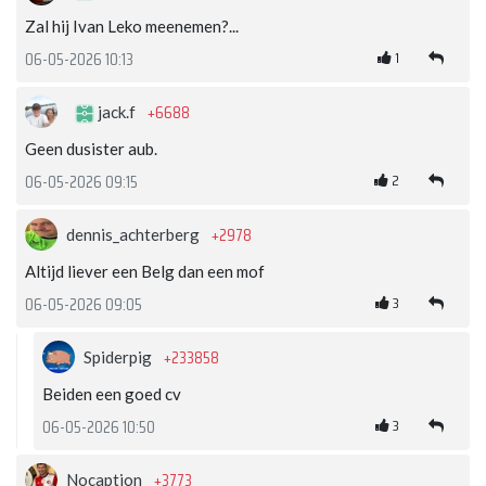
Zal hij Ivan Leko meenemen?...
1
06-05-2026 10:13
+6688
jack.f
Geen dusister aub.
2
06-05-2026 09:15
+2978
dennis_achterberg
Altijd liever een Belg dan een mof
3
06-05-2026 09:05
+233858
Spiderpig
Beiden een goed cv
3
06-05-2026 10:50
+3773
Nocaption