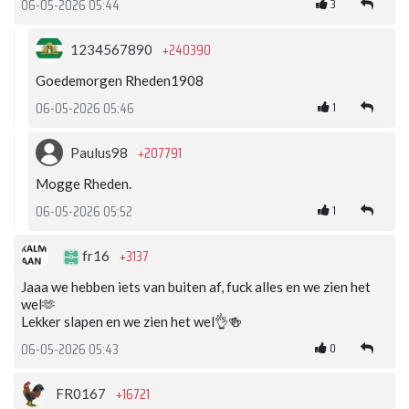
3
06-05-2026 05:44
+240390
1234567890
Goedemorgen Rheden1908
1
06-05-2026 05:46
+207791
Paulus98
Mogge Rheden.
1
06-05-2026 05:52
+3137
fr16
Jaaa we hebben iets van buiten af, fuck alles en we zien het
wel🫶
Lekker slapen en we zien het wel👌🍻
0
06-05-2026 05:43
+16721
FR0167