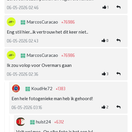
1
06-05-2026 02:46
+76986
MarcosCuracao
Eng stil hier...ik vertrouw het dit keer niet..
0
06-05-2026 02:43
+76986
MarcosCuracao
Ik zou volop voor Overmars gaan
3
06-05-2026 02:36
+1383
KoudHe72
Een hele fotogenieke man heb ik gehoord!
2
06-05-2026 03:16
+6312
hulst24
Valt wel mee . Op elke foto is het een lul