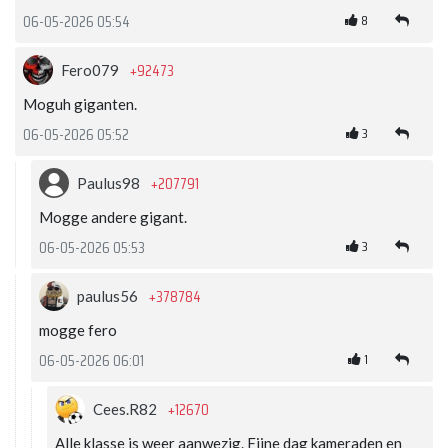
8
06-05-2026 05:54
+92473
Fero079
Moguh giganten.
3
06-05-2026 05:52
+207791
Paulus98
Mogge andere gigant.
3
06-05-2026 05:53
+378784
paulus56
mogge fero
1
06-05-2026 06:01
+12670
Cees.R82
Alle klasse is weer aanwezig. Fijne dag kameraden en