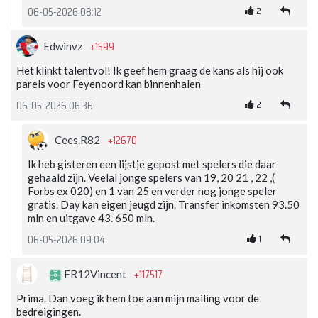
2
06-05-2026 08:12
+1599
Edwinvz
Het klinkt talentvol! Ik geef hem graag de kans als hij ook
parels voor Feyenoord kan binnenhalen
2
06-05-2026 06:36
+12670
Cees.R82
Ik heb gisteren een lijstje gepost met spelers die daar
gehaald zijn. Veelal jonge spelers van 19, 20 21 , 22 ,(
Forbs ex 020) en 1 van 25 en verder nog jonge speler
gratis. Day kan eigen jeugd zijn. Transfer inkomsten 93.50
mln en uitgave 43. 650 mln.
1
06-05-2026 09:04
+117517
FR12Vincent
Prima. Dan voeg ik hem toe aan mijn mailing voor de
bedreigingen.