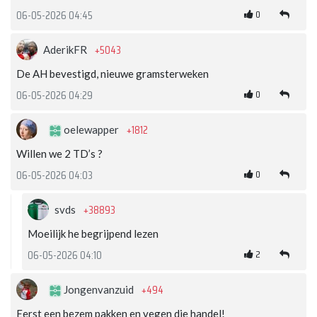
0
06-05-2026 04:45
+5043
AderikFR
De AH bevestigd, nieuwe gramsterweken
0
06-05-2026 04:29
+1812
oelewapper
Willen we 2 TD’s ?
0
06-05-2026 04:03
+38893
svds
Moeilijk he begrijpend lezen
2
06-05-2026 04:10
+494
Jongenvanzuid
Eerst een bezem pakken en vegen die handel!