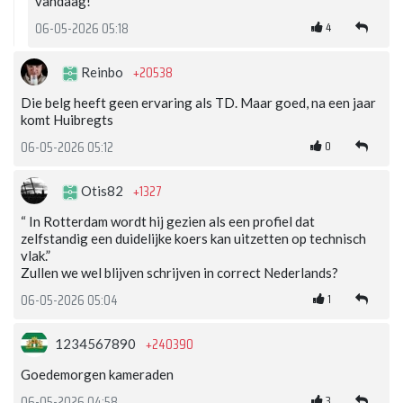
vandaag!
4
06-05-2026 05:18
+20538
Reinbo
Die belg heeft geen ervaring als TD. Maar goed, na een jaar
komt Huibregts
0
06-05-2026 05:12
+1327
Otis82
“ In Rotterdam wordt hij gezien als een profiel dat
zelfstandig een duidelijke koers kan uitzetten op technisch
vlak.”
Zullen we wel blijven schrijven in correct Nederlands?
1
06-05-2026 05:04
+240390
1234567890
Goedemorgen kameraden
3
06-05-2026 04:58