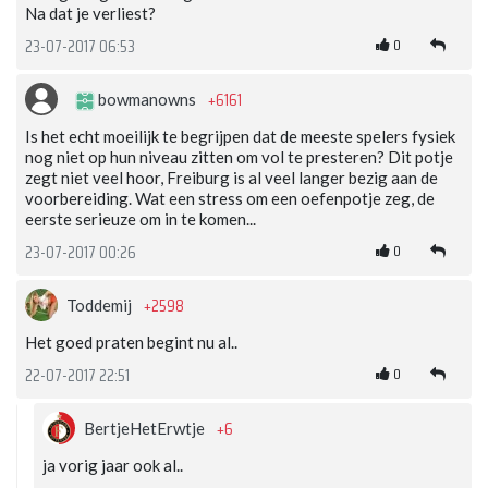
Na dat je verliest?
0
23-07-2017 06:53
+6161
bowmanowns
Is het echt moeilijk te begrijpen dat de meeste spelers fysiek
nog niet op hun niveau zitten om vol te presteren? Dit potje
zegt niet veel hoor, Freiburg is al veel langer bezig aan de
voorbereiding. Wat een stress om een oefenpotje zeg, de
eerste serieuze om in te komen...
0
23-07-2017 00:26
+2598
Toddemij
Het goed praten begint nu al..
0
22-07-2017 22:51
+6
BertjeHetErwtje
ja vorig jaar ook al..