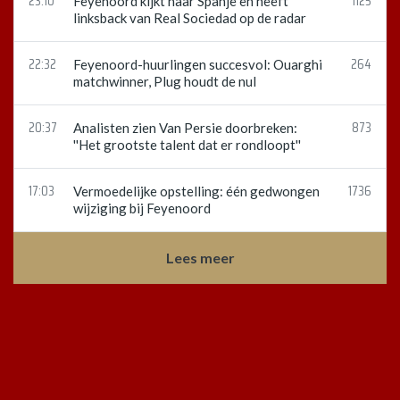
23:10
1125
Feyenoord kijkt naar Spanje en heeft
linksback van Real Sociedad op de radar
22:32
264
Feyenoord-huurlingen succesvol: Ouarghi
matchwinner, Plug houdt de nul
20:37
873
Analisten zien Van Persie doorbreken:
''Het grootste talent dat er rondloopt''
17:03
1736
Vermoedelijke opstelling: één gedwongen
wijziging bij Feyenoord
Lees meer