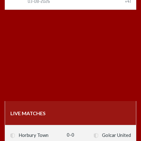
03-08-2026
+41
LIVE MATCHES
0-0
Horbury Town
Golcar United