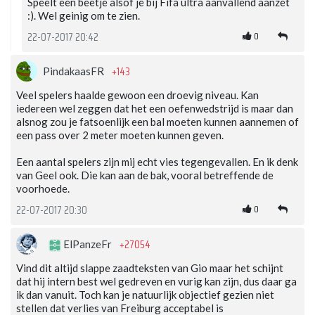
Speelt een beetje alsof je bij Fifa ultra aanvallend aanzet
:). Wel geinig om te zien.
0
22-07-2017 20:42
+143
PindakaasFR
Veel spelers haalde gewoon een droevig niveau. Kan
iedereen wel zeggen dat het een oefenwedstrijd is maar dan
alsnog zou je fatsoenlijk een bal moeten kunnen aannemen of
een pass over 2 meter moeten kunnen geven.
Een aantal spelers zijn mij echt vies tegengevallen. En ik denk
van Geel ook. Die kan aan de bak, vooral betreffende de
voorhoede.
0
22-07-2017 20:30
+27054
ElPanzeFr
Vind dit altijd slappe zaadteksten van Gio maar het schijnt
dat hij intern best wel gedreven en vurig kan zijn, dus daar ga
ik dan vanuit. Toch kan je natuurlijk objectief gezien niet
stellen dat verlies van Freiburg acceptabel is