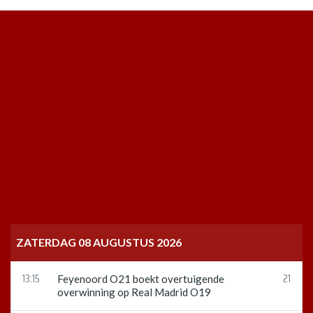
ZATERDAG 08 AUGUSTUS 2026
13:15
21
Feyenoord O21 boekt overtuigende
overwinning op Real Madrid O19