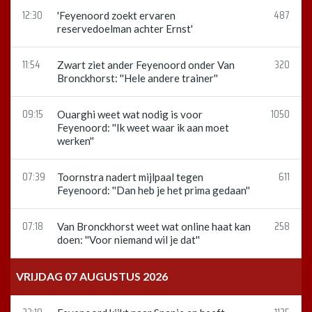
12:30
487
'Feyenoord zoekt ervaren
reservedoelman achter Ernst'
11:54
320
Zwart ziet ander Feyenoord onder Van
Bronckhorst: ''Hele andere trainer''
09:15
1050
Ouarghi weet wat nodig is voor
Feyenoord: ''Ik weet waar ik aan moet
werken''
07:39
611
Toornstra nadert mijlpaal tegen
Feyenoord: ''Dan heb je het prima gedaan''
07:18
258
Van Bronckhorst weet wat online haat kan
doen: ''Voor niemand wil je dat''
VRIJDAG 07 AUGUSTUS 2026