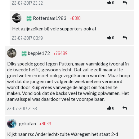
0
22-07-2017 23:22
+6810
Rotterdam1983
Het azijnzeiken bij vele supporters ook al
0
23-07-2017 00:19
+76489
beppie172
Diks speelde goed tegen Putten, maar vanmiddag (vooral in
de tweede helft) gewoon slecht. Dat zal ie zelf maar al te
goed weten en moet ook gezegd kunnen worden. Maar hoop
wel dat die jongen niet volgende week meteen vermoord
wordt door Kuipvrees vanwege de angst om fouten te
maken. Vond ook dat de backs veel te weinig opkwamen. Het
aanvalsspel was daardoor veel te voorspelbaar.
0
22-07-2017 21:53
+8039
gokufan
Kijkt naar rsc Anderlecht-zulte Waregem het staat 2-1