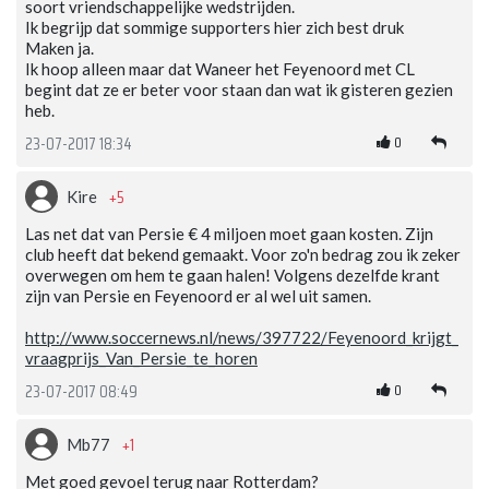
soort vriendschappelijke wedstrijden.
Ik begrijp dat sommige supporters hier zich best druk
Maken ja.
Ik hoop alleen maar dat Waneer het Feyenoord met CL
begint dat ze er beter voor staan dan wat ik gisteren gezien
heb.
0
23-07-2017 18:34
+5
Kire
Las net dat van Persie € 4 miljoen moet gaan kosten. Zijn
club heeft dat bekend gemaakt. Voor zo'n bedrag zou ik zeker
overwegen om hem te gaan halen! Volgens dezelfde krant
zijn van Persie en Feyenoord er al wel uit samen.
http://www.soccernews.nl/news/397722/Feyenoord_krijgt_
vraagprijs_Van_Persie_te_horen
0
23-07-2017 08:49
+1
Mb77
Met goed gevoel terug naar Rotterdam?