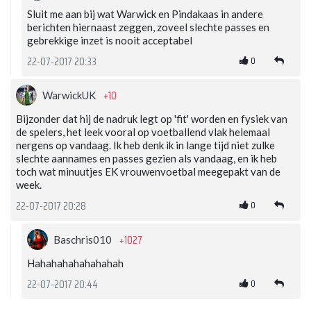
Sluit me aan bij wat Warwick en Pindakaas in andere
berichten hiernaast zeggen, zoveel slechte passes en
gebrekkige inzet is nooit acceptabel
0
22-07-2017 20:33
+10
WarwickUK
Bijzonder dat hij de nadruk legt op 'fit' worden en fysiek van
de spelers, het leek vooral op voetballend vlak helemaal
nergens op vandaag. Ik heb denk ik in lange tijd niet zulke
slechte aannames en passes gezien als vandaag, en ik heb
toch wat minuutjes EK vrouwenvoetbal meegepakt van de
week.
0
22-07-2017 20:28
+1027
Baschris010
Hahahahahahahahah
0
22-07-2017 20:44