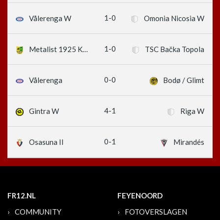
1-0
Vålerenga W
Omonia Nicosia W
1-0
Metalist 1925 Kharkiv W
TSC Bačka Topola
0-0
Vålerenga
Bodø / Glimt
4-1
Gintra W
Riga W
0-1
Osasuna II
Mirandés
FR12.NL
FEYENOORD
COMMUNITY
FOTOVERSLAGEN