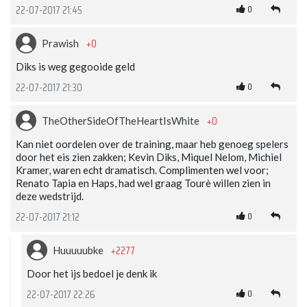
0
22-07-2017 21:45
+0
Prawish
Diks is weg gegooide geld
0
22-07-2017 21:30
+0
TheOtherSideOfTheHeartIsWhite
Kan niet oordelen over de training, maar heb genoeg spelers
door het eis zien zakken; Kevin Diks, Miquel Nelom, Michiel
Kramer, waren echt dramatisch. Complimenten wel voor;
Renato Tapia en Haps, had wel graag Tourè willen zien in
deze wedstrijd.
0
22-07-2017 21:12
+2277
Huuuuubke
Door het ijs bedoel je denk ik
0
22-07-2017 22:26