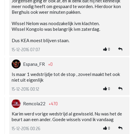
Jorgensen ging er ook af, en ik denk dat hij het kennelijk
meer nodig heeft om gespaard te worden. Hierdoor kon
Berghuis ook weer minuten pakken.
Wissel Nelom was noodzakelijk ivm klachten.
Wissel Kongolo was belangrijk ivm zaterdag.
Dus KEA moest blijven staan.
0
15-12-2016 07:07
+0
Espana_FR
Is maar 1 wedstrijdje tot de stop , zoveel maakt het ook
niet uit eigenlijk
0
15-12-2016 00:12
+470
Remcola22
Karim werd vorige wedstrijd al gewisseld. Nu was het de
beurt aan een ander. Goede wissels vond ik vandaag
0
15-12-2016 00:26