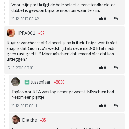
Voor mijn part krijgt de hele selectie een standbeeld, de
dubbel is gewoon bijna te mooi om waar te zijn.
0
15-12-2016 08:42
+97
IPPA001
Kuyt revancheert altijd heerlijk na kritiek. Enige wat ik niet
snap is dat Gio in zo'n wedstrijd als deze na 3-0 El ahmadi
geen rust geeft...? Maar mischien dat iemand hier dat kan
uitleggen?
0
15-12-2016 00:10
+8036
tussenjaar
Tapia voor KEA was logischer geweest. Misschien had
Nelom een pijntje
0
15-12-2016 00:11
+35
Digidre