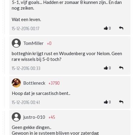
5-1, vijf goals... Hadden er zomaar 8 kunnen zijn.. En dan
nog zeiken.
Wat een leven.
0
15-12-2016 00:17
+0
TomMiller
botteghin krijgt rust en Woudenberg voor Nelom. Geen
rare wissels bij 5-0 toch?
0
15-12-2016 00:33
+3790
Bottleneck
Hoop dat je sarcastisch bent..
0
15-12-2016 00:41
+45
justro-010
Geen gekke dingen..
Gewoon in je systeem blijven voor zaterdag