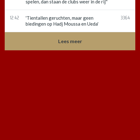
spelen, dan staan de clubs weer in de rij''
12:42
3364
'Tientallen geruchten, maar geen
biedingen op Hadj Moussa en Ueda'
Lees meer