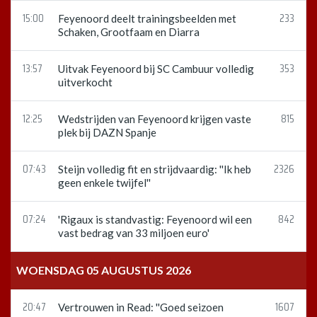
15:00
233
Feyenoord deelt trainingsbeelden met
Schaken, Grootfaam en Diarra
13:57
353
Uitvak Feyenoord bij SC Cambuur volledig
uitverkocht
12:25
815
Wedstrijden van Feyenoord krijgen vaste
plek bij DAZN Spanje
07:43
2326
Steijn volledig fit en strijdvaardig: ''Ik heb
geen enkele twijfel''
07:24
842
'Rigaux is standvastig: Feyenoord wil een
vast bedrag van 33 miljoen euro'
WOENSDAG 05 AUGUSTUS 2026
20:47
1607
Vertrouwen in Read: ''Goed seizoen