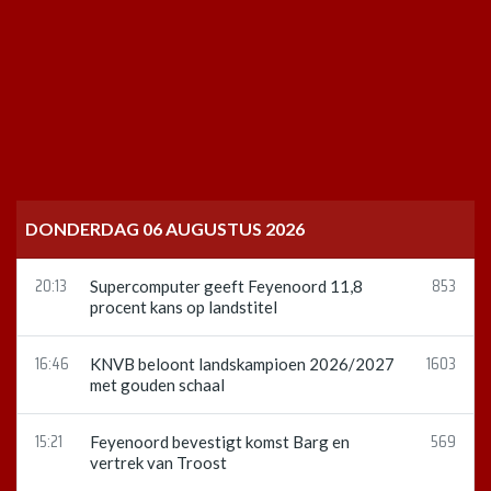
DONDERDAG 06 AUGUSTUS 2026
20:13
853
Supercomputer geeft Feyenoord 11,8
procent kans op landstitel
16:46
1603
KNVB beloont landskampioen 2026/2027
met gouden schaal
15:21
569
Feyenoord bevestigt komst Barg en
vertrek van Troost