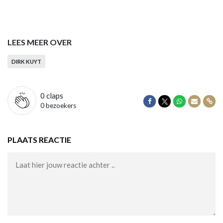
LEES MEER OVER
DIRK KUYT
0
claps
Delen op Facebook
Delen op Twitter
Delen op Wha
Delen vi
Dele
0 bezoekers
PLAATS REACTIE