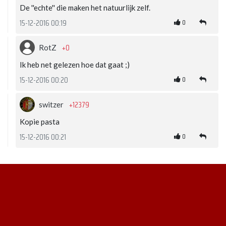
De ''echte'' die maken het natuurlijk zelf.
0
15-12-2016 00:19
+0
RotZ
Ik heb net gelezen hoe dat gaat ;)
0
15-12-2016 00:20
+12379
switzer
Kopie pasta
0
15-12-2016 00:21