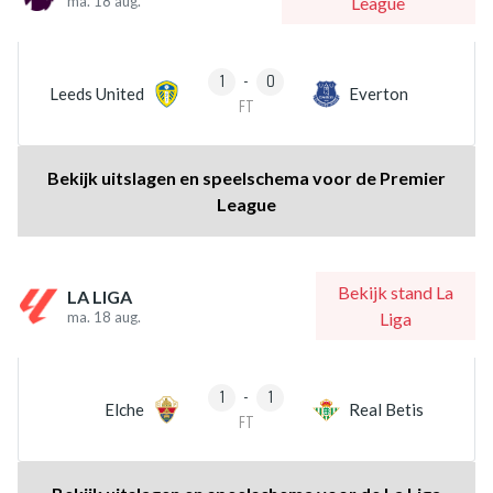
ma. 18 aug.
League
1
-
0
Leeds United
Everton
FT
Bekijk uitslagen en speelschema voor de Premier
League
Bekijk stand La
LA LIGA
ma. 18 aug.
Liga
1
-
1
Elche
Real Betis
FT