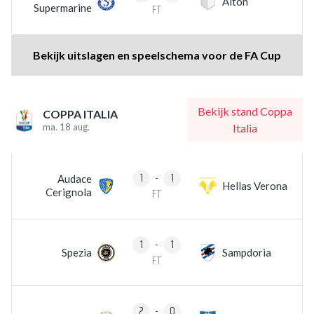
Alton
Supermarine
FT
Bekijk uitslagen en speelschema voor de FA Cup
Bekijk stand Coppa
COPPA ITALIA
ma. 18 aug.
Italia
1
-
1
Audace
Hellas Verona
Cerignola
FT
1
-
1
Spezia
Sampdoria
FT
2
-
0