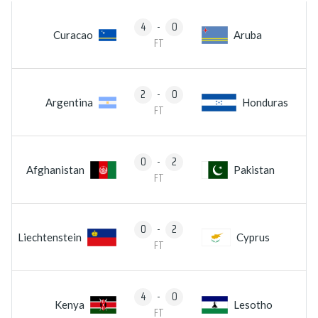
4
-
0
Curacao
Aruba
FT
2
-
0
Argentina
Honduras
FT
0
-
2
Afghanistan
Pakistan
FT
0
-
2
Liechtenstein
Cyprus
FT
4
-
0
Kenya
Lesotho
FT