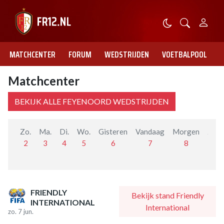
MATCHCENTER
FORUM
WEDSTRIJDEN
VOETBALPOOL
Matchcenter
BEKIJK ALLE FEYENOORD WEDSTRIJDEN
Zo.
Ma.
Di.
Wo.
Gisteren
Vandaag
Morgen
Zo.
2
3
4
5
6
7
8
9
FRIENDLY
Bekijk stand Friendly
INTERNATIONAL
International
zo. 7 jun.