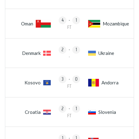
4
-
1
Oman
Mozambique
FT
2
-
1
Denmark
Ukraine
-
3
-
0
Kosovo
Andorra
FT
2
-
1
Croatia
Slovenia
FT
1
-
1