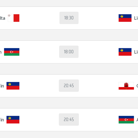
18:30
lta
L
18:00
n
L
20:45
in
20:45
in