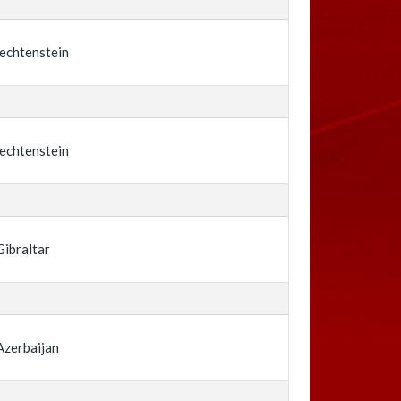
iechtenstein
iechtenstein
Gibraltar
Azerbaijan