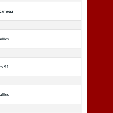
carneau
ailles
ry 91
ailles