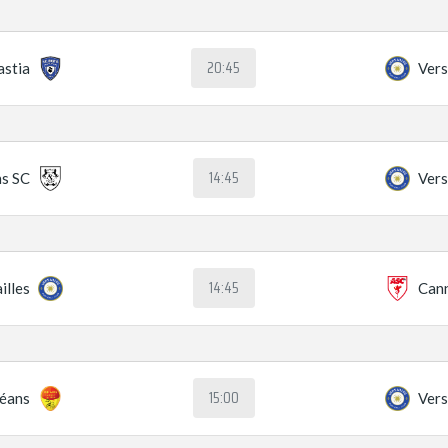
20:45
astia
Vers
14:45
s SC
Vers
14:45
illes
Can
15:00
éans
Vers