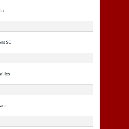
ia
ens SC
ailles
éans