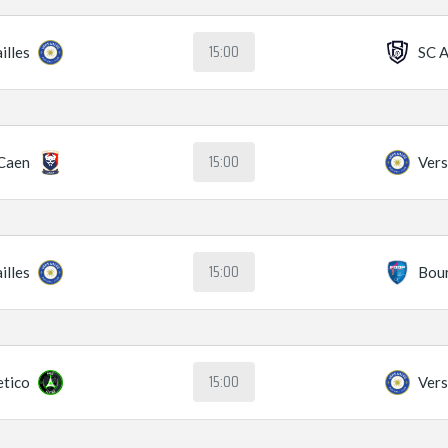
15:00
illes
SC A
15:00
Caen
Vers
15:00
illes
Bou
15:00
etico
Vers