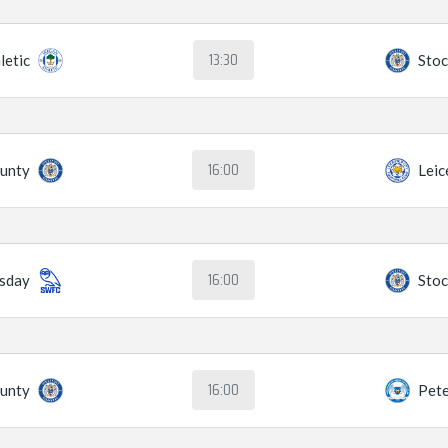
13:30
letic
Stoc
16:00
ounty
Leic
16:00
esday
Stoc
16:00
ounty
Pet