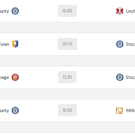
16:00
ounty
Leyt
20:45
Town
Stoc
13:30
nage
Stoc
16:00
ounty
Mil