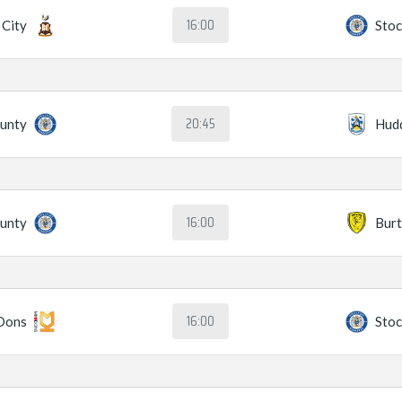
16:00
 City
Stoc
20:45
ounty
Hudd
16:00
ounty
Burt
16:00
Dons
Stoc