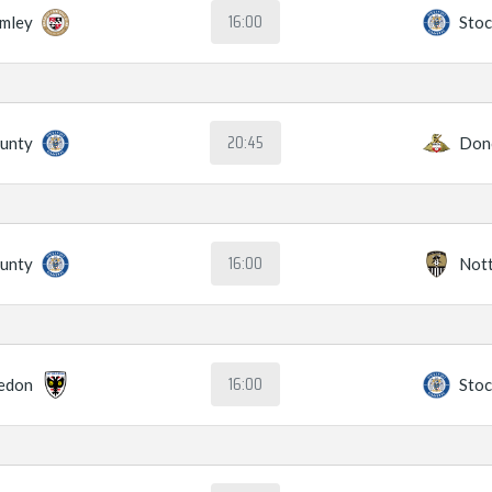
16:00
mley
Stoc
20:45
ounty
Don
16:00
ounty
Not
16:00
edon
Stoc