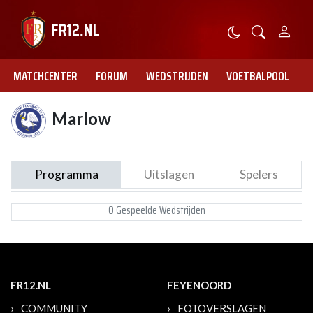
MATCHCENTER
FORUM
WEDSTRIJDEN
VOETBALPOOL
Marlow
Programma
Uitslagen
Spelers
0 Gespeelde Wedstrijden
FR12.NL
FEYENOORD
COMMUNITY
FOTOVERSLAGEN