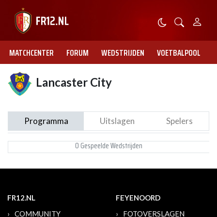
MATCHCENTER
FORUM
WEDSTRIJDEN
VOETBALPOOL
Lancaster City
Programma
Uitslagen
Spelers
0 Gespeelde Wedstrijden
FR12.NL
FEYENOORD
COMMUNITY
FOTOVERSLAGEN