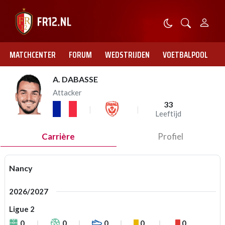
MATCHCENTER
FORUM
WEDSTRIJDEN
VOETBALPOOL
A. DABASSE
Attacker
33
Leeftijd
Carrière
Profiel
Nancy
2026/2027
Ligue 2
0
0
0
0
0