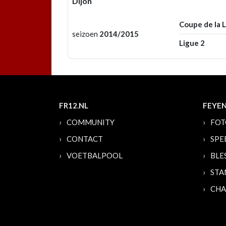
Dijon
Coupe de la 
seizoen
2014/2015
Ligue 2
FR12.NL
FEYE
COMMUNITY
FOT
CONTACT
SPE
VOETBALPOOL
BLE
STA
CHA