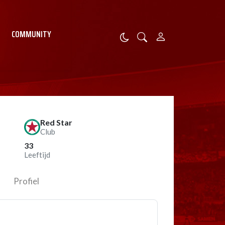
COMMUNITY
Red Star
Club
33
Leeftijd
Profiel