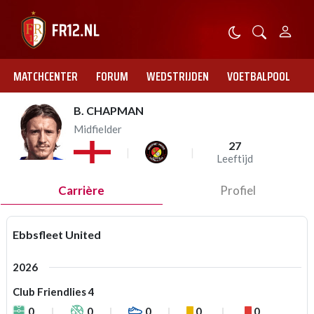
MATCHCENTER
FORUM
WEDSTRIJDEN
VOETBALPOOL
B. CHAPMAN
Midfielder
27
Leeftijd
Carrière
Profiel
Ebbsfleet United
2026
Club Friendlies 4
0
0
0
0
0