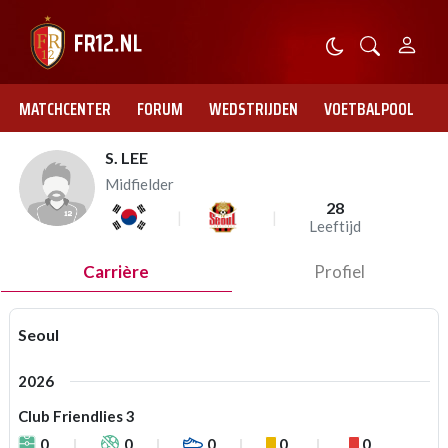
MATCHCENTER
FORUM
WEDSTRIJDEN
VOETBALPOOL
S. LEE
Midfielder
28
Leeftijd
Carrière
Profiel
Seoul
2026
Club Friendlies 3
0
0
0
0
0