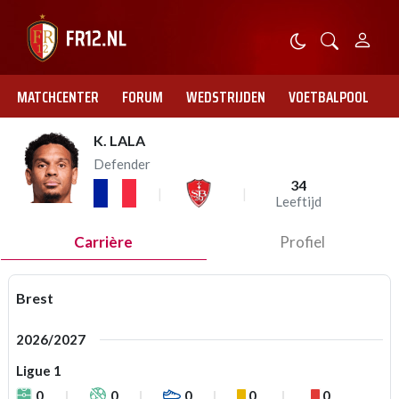
MATCHCENTER
FORUM
WEDSTRIJDEN
VOETBALPOOL
K. LALA
Defender
34
Leeftijd
Carrière
Profiel
Brest
2026/2027
Ligue 1
0
0
0
0
0