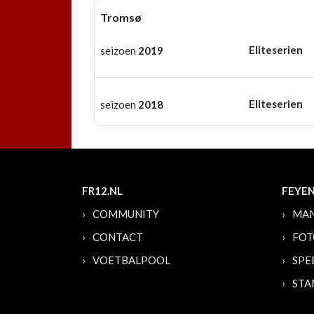
Tromsø
Eliteserien
seizoen
2019
Eliteserien
seizoen
2018
FR12.NL
FEYE
COMMUNITY
MAN
CONTACT
FOT
VOETBALPOOL
SPE
STA