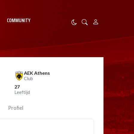
COMMUNITY
AEK Athens
Club
27
Leeftijd
Profiel