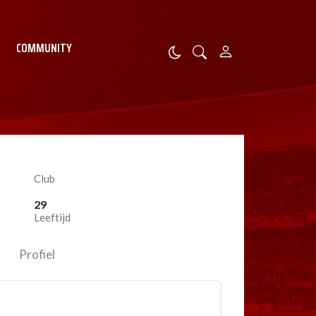
COMMUNITY
Club
29
Leeftijd
Profiel