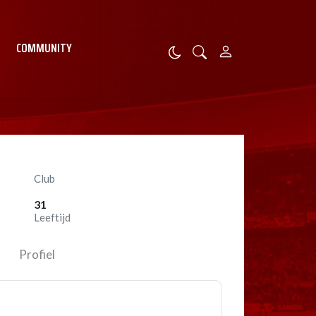
COMMUNITY
Club
31
Leeftijd
Profiel