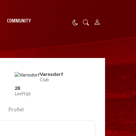
COMMUNITY
Varnsdorf
Club
28
Leeftijd
Profiel