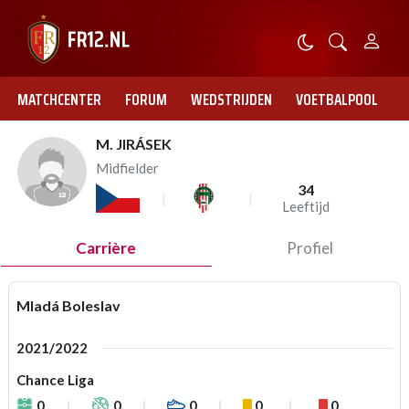
MATCHCENTER
FORUM
WEDSTRIJDEN
VOETBALPOOL
M. JIRÁSEK
Midfielder
34
Leeftijd
Carrière
Profiel
Mladá Boleslav
2021/2022
Chance Liga
0
0
0
0
0