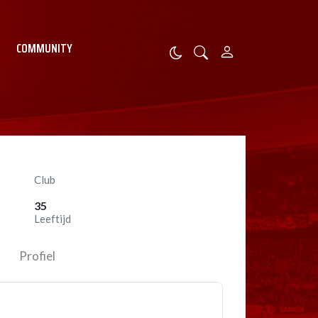
COMMUNITY
Club
35
Leeftijd
Profiel