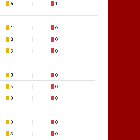
6
1
1
0
0
0
3
0
0
0
5
0
0
0
0
0
3
0