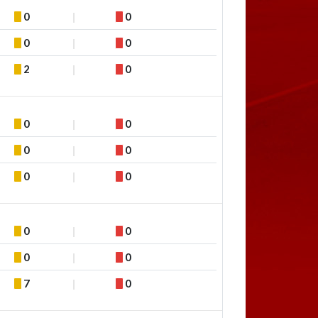
0
0
0
0
2
0
0
0
0
0
0
0
0
0
0
0
7
0