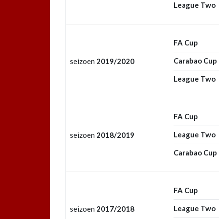
League Two
FA Cup
Carabao Cup
seizoen
2019/2020
League Two
FA Cup
League Two
seizoen
2018/2019
Carabao Cup
FA Cup
League Two
seizoen
2017/2018