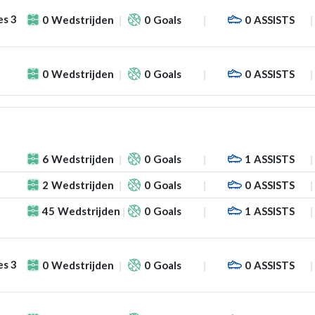
es 3
0
Wedstrijden
0
Goals
0
ASSISTS
0
Wedstrijden
0
Goals
0
ASSISTS
6
Wedstrijden
0
Goals
1
ASSISTS
2
Wedstrijden
0
Goals
0
ASSISTS
45
Wedstrijden
0
Goals
1
ASSISTS
es 3
0
Wedstrijden
0
Goals
0
ASSISTS