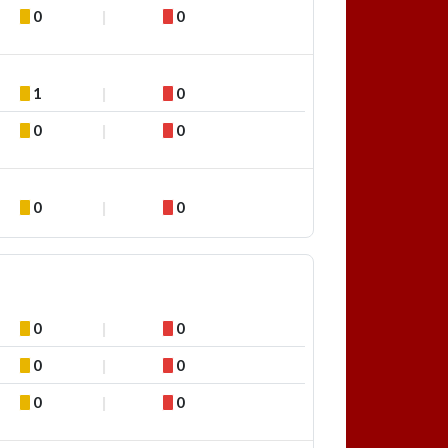
0
0
1
0
0
0
0
0
0
0
0
0
0
0