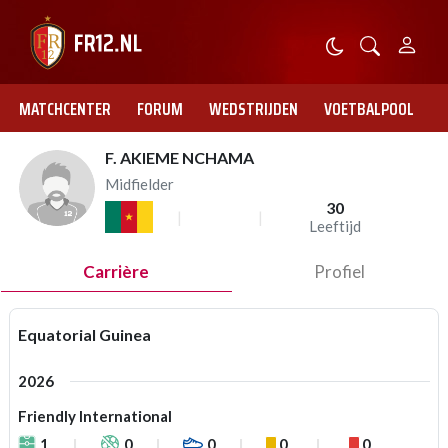
MATCHCENTER
FORUM
WEDSTRIJDEN
VOETBALPOOL
F. AKIEME NCHAMA
Midfielder
30
Leeftijd
Carrière
Profiel
Equatorial Guinea
2026
Friendly International
1
0
0
0
0