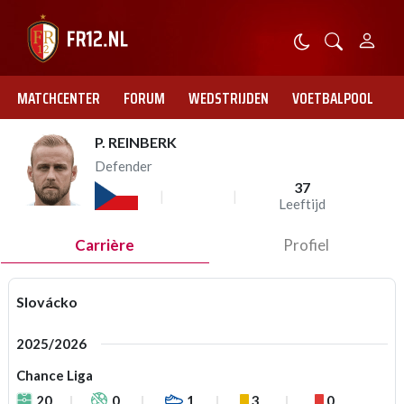
MATCHCENTER
FORUM
WEDSTRIJDEN
VOETBALPOOL
P. REINBERK
Defender
37
Leeftijd
Carrière
Profiel
Slovácko
2025/2026
Chance Liga
20
0
1
3
0