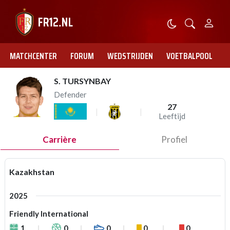
MATCHCENTER
FORUM
WEDSTRIJDEN
VOETBALPOOL
S. TURSYNBAY
Defender
27
Leeftijd
Carrière
Profiel
Kazakhstan
2025
Friendly International
1
0
0
0
0