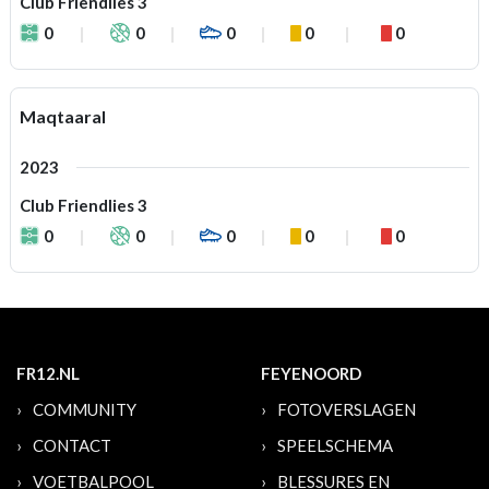
Club Friendlies 3
0
0
0
0
0
Maqtaaral
2023
Club Friendlies 3
0
0
0
0
0
FR12.NL
FEYENOORD
COMMUNITY
FOTOVERSLAGEN
CONTACT
SPEELSCHEMA
VOETBALPOOL
BLESSURES EN