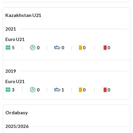
Kazakhstan U21
2021
Euro U21
5
0
0
0
0
2019
Euro U21
3
0
1
0
0
Ordabasy
2025/2026