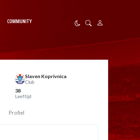
COMMUNITY
Slaven Koprivnica
Club
38
Leeftijd
Profiel