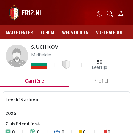
MATCHCENTER
FORUM
WEDSTRIJDEN
VOETBALPOOL
S. UCHIKOV
Midfielder
50
Leeftijd
Carrière
Profiel
Levski Karlovo
2026
Club Friendlies 4
0
0
0
0
0