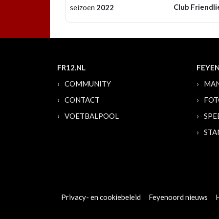
Club Friendli
seizoen
2022
FR12.NL
FEYE
COMMUNITY
MAN
CONTACT
FOT
VOETBALPOOL
SPE
STA
Privacy- en cookiebeleid
Feyenoord nieuws