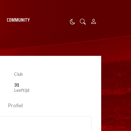
COMMUNITY
Club
31
Leeftijd
Profiel