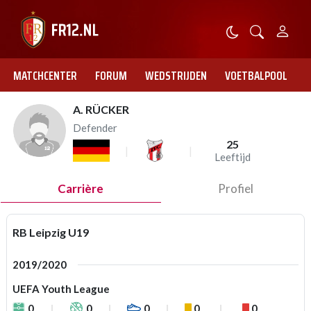
MATCHCENTER
FORUM
WEDSTRIJDEN
VOETBALPOOL
A. RÜCKER
Defender
25
Leeftijd
Carrière
Profiel
RB Leipzig U19
2019/2020
UEFA Youth League
0
0
0
0
0