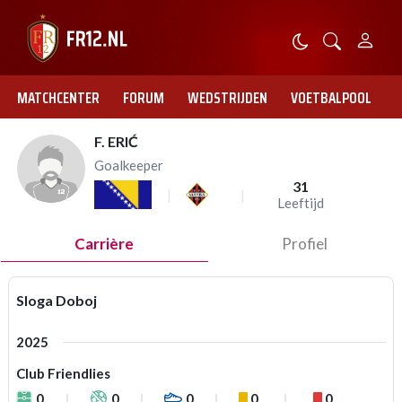
MATCHCENTER
FORUM
WEDSTRIJDEN
VOETBALPOOL
F. ERIĆ
Goalkeeper
31
Leeftijd
Carrière
Profiel
Sloga Doboj
2025
Club Friendlies
0
0
0
0
0